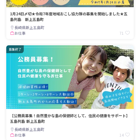
1月24日〆切★令和7年度地域おこし協力隊の募集を開始しました★五
島列島 新上五島町
長崎県新上五島町
71
お仕事
募集終了
【公務員募集！自然豊かな島の保健師として、住民の健康をサポート】
五島列島 新上五島町
長崎県新上五島町
14
お仕事