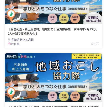
【五島列島・新上五島町】地域おこし協力隊募集｜家賃0円×月25万。
2人体制で高校魅力化！
長崎県新上五島町
68
お仕事
募集終了
【五島列島・新上五島町】2026年4月勤務開始！高校を核とした地域創