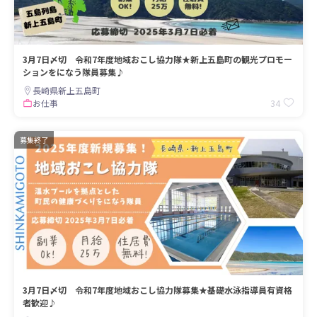
3月7日〆切 令和7年度地域おこし協力隊★新上五島町の観光プロモー
ションをになう隊員募集♪
長崎県新上五島町
34
お仕事
募集終了
3月7日〆切 令和7年度地域おこし協力隊募集★基礎水泳指導員有資格
者歓迎♪