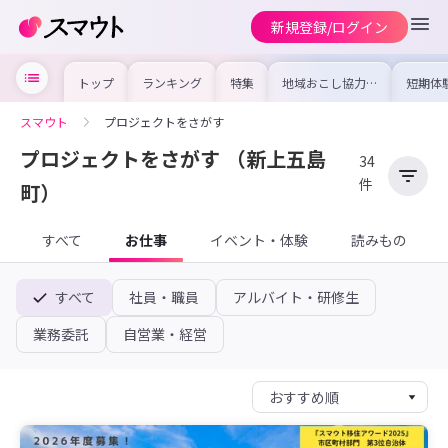
新規登録/ログイン
トップ
ランキング
特集
地域おこし協力隊
短期体
の求人やイベント
り〜数
を集めました！仕
域を知
事内容や募集条件
し移住
スマウト
プロジェクトをさがす
を比較して自分に
期体験
合った地域を見つ
プロジェクトをさがす
（新上五島
けよう
34
件
町）
すべて
お仕事
イベント・体験
読みもの
すべて
社員・職員
アルバイト・研修生
業務委託
自営業・経営