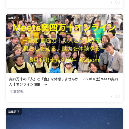
21
募集終了
奥四万十の『人』と『食』を体感しませんか！？～8/1(土)Meets奥四
万十オンライン開催！～
高知県
21
募集終了