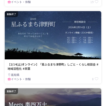
19
イベント・体験
募集終了
【2/14(土)オンライン】「星ふるまち津野町」しごと・くらし相談会 #
地域活性化 #茶葉
高知県
8
イベント・体験
募集終了