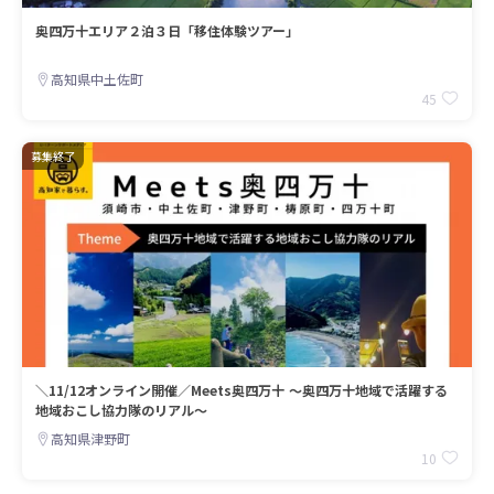
奥四万十エリア２泊３日「移住体験ツアー」
高知県中土佐町
45
募集終了
＼11/12オンライン開催／Meets奥四万十 ～奥四万十地域で活躍する
地域おこし協力隊のリアル～
高知県津野町
10