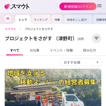
新規登録/ログイン
トップ
ランキング
特集
地域おこし協力隊
短期体
の求人やイベント
り〜数
を集めました！仕
域を知
事内容や募集条件
し移住
スマウト
プロジェクトをさがす
を比較して自分に
期体験
合った地域を見つ
けよう
プロジェクトをさがす
（津野町）
16件
すべて
お仕事
イベント・体験
読みもの