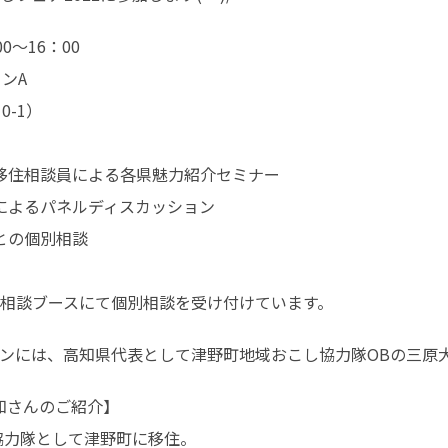
～16：00

A

-1）

の移住相談員による各県魅力紹介セミナー

者によるパネルディスカッション

との個別相談

相談ブースにて個別相談を受け付けています。
には、高知県代表として津野町地域おこし協力隊OBの三原大知
さんのご紹介】

協力隊として津野町に移住。
