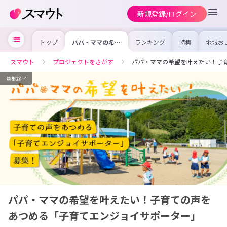
新規登録/ログイン
トップ
パパ・ママの希望
ランキング
特集
地域お
を叶えたい！子育
の求人
ての声をあつめる
を集め
「子育てエンジョ
事内容
スマウト
プロジェクトをさがす
パパ・ママの希望を叶えたい！子
イサポーター」
を比較
【地域おこし協力
合った
隊（2名）募集】
けよう
募集終了
パパ・ママの希望を叶えたい！子育ての声を
あつめる「子育てエンジョイサポーター」