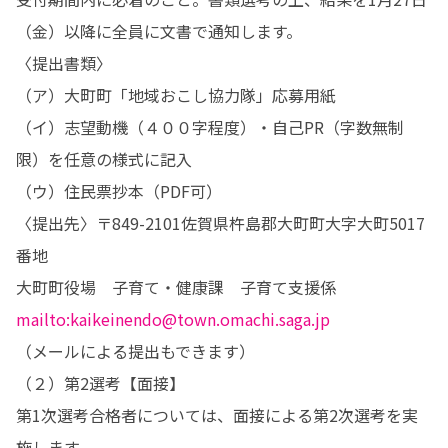
（金）以降に全員に文書で通知します。

〈提出書類〉

（ア）大町町「地域おこし協力隊」応募用紙

（イ）志望動機（４００字程度）・自己PR（字数無制
限）を任意の様式に記入

（ウ）住民票抄本（PDF可）

〈提出先〉〒849-2101佐賀県杵島郡大町町大字大町5017
番地

mailto:kaikeinendo@town.omachi.saga.jp
（メールによる提出もできます）

（２）第2選考【面接】

第1次選考合格者については、面接による第2次選考を実
施します。
