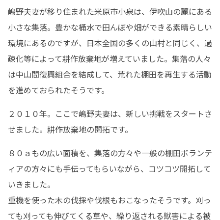
嶋野夫妻が移り住まれた米原市小泉は、伊吹山の麓にある
小さな集落。豊かな桶水で田んぼや畑ができる素晴らしい
環境にあるのですが、日本全国の多くの山村と同じく、過
疎化等によって耕作放棄地が増えていました。集落の人々
は中山間復興組合を結成して、荒れた棚田を再生する活動
を進めておられたそうです。
２０１０年。ここで嶋野夫妻は、新しい挑戦をスタートさ
せました。耕作放棄地の開拓です。
８０ａもの広い面積を、集落の方々や一般の棚田ボランテ
ィアの方々にも手伝ってもらいながら、コツコツ開拓して
いきました。

重機を使った木の伐採や伐根もおこなったそうです。刈っ
ても刈っても伸びてくる草や、繰り返される獣害による被