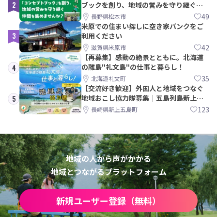
2
ブックを創り、地域の営みを守り継ぐ仲
間を集めませんか？
49
長野県松本市
米原での住まい探しに空き家バンクをご
3
利用ください
42
滋賀県米原市
【再募集】感動の絶景とともに。北海道
の離島"礼文島"の仕事と暮らし！
4
35
北海道礼文町
【交流好き歓迎】外国人と地域をつなぐ
地域おこし協力隊募集｜五島列島新上五
5
島町
123
長崎県新上五島町
地域の人から声がかかる
地域とつながるプラットフォーム
新規ユーザー登録（無料）