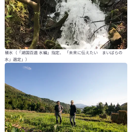
桶水（「湖国百選 水編」指定、 「未来に伝えたい まいばらの
水」選定」）