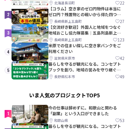
【8/21〆】
22
北海道長沼町
【コラム】空き家のゼロ円物件は本当に
2
ゼロ円？残置物との戦いから得た四つの
教訓｜新上五島町
27
長崎県新上五島町
【交流好き歓迎】外国人と地域をつなぐ
3
地域おこし協力隊募集｜五島列島新上五
島町
123
長崎県新上五島町
米原での住まい探しに空き家バンクをご
利用ください
4
42
滋賀県米原市
暮らしを守るが観光になる。コンセプト
ブックを創り、地域の営みを守り継ぐ仲
5
間を集めませんか？
49
長野県松本市
いま人気のプロジェクトTOP5
今の仕事は辞めずに。和歌山と関わる
1
「副業」という入口ができました
53
和歌山県
暮らしを守るが観光になる。コンセプト