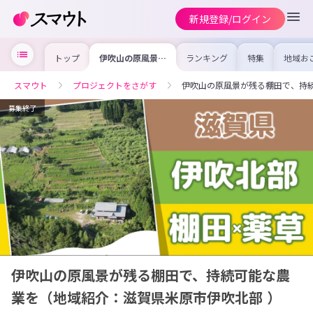
新規登録/ログイン
トップ
伊吹山の原風景が
ランキング
特集
地域お
残る棚田で、持続
の求人
可能な農業を（地
を集め
域紹介：滋賀県米
事内容
スマウト
プロジェクトをさがす
伊吹山の原風景が残る棚田で、持
原市伊吹北部 ）
を比較
合った
けよう
募集終了
伊吹山の原風景が残る棚田で、持続可能な農
業を（地域紹介：滋賀県米原市伊吹北部 ）