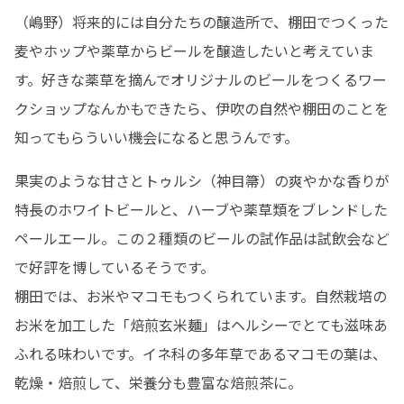
（嶋野）将来的には自分たちの醸造所で、棚田でつくった
麦やホップや薬草からビールを醸造したいと考えていま
す。好きな薬草を摘んでオリジナルのビールをつくるワー
クショップなんかもできたら、伊吹の自然や棚田のことを
知ってもらういい機会になると思うんです。
果実のような甘さとトゥルシ（神目箒）の爽やかな香りが
特長のホワイトビールと、ハーブや薬草類をブレンドした
ペールエール。この２種類のビールの試作品は試飲会など
で好評を博しているそうです。

棚田では、お米やマコモもつくられています。自然栽培の
お米を加工した「焙煎玄米麺」はヘルシーでとても滋味あ
ふれる味わいです。イネ科の多年草であるマコモの葉は、
乾燥・焙煎して、栄養分も豊富な焙煎茶に。