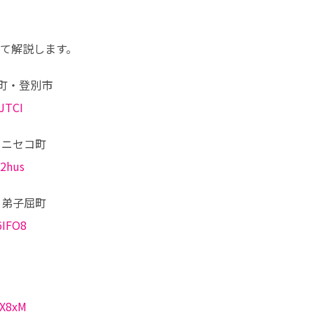
て解説します。
町・登別市

wJTCI
ニセコ町

52hus
弟子屈町

6IFO8
rX8xM