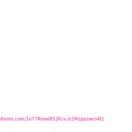
e.hsforms.com/1nT7RxnwBS2KJuJcOKzppzwcs4t1