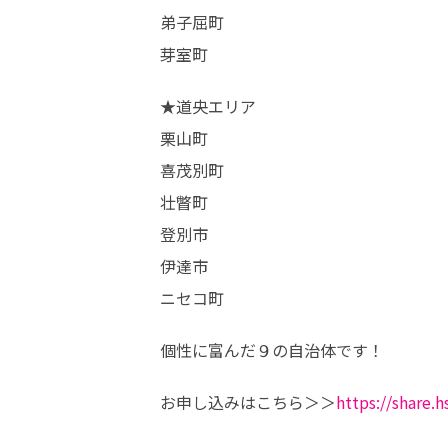
弟子屈町

芽室町
★道央エリア

栗山町

喜茂別町

壮瞥町

登別市

伊達市

ニセコ町
個性に富んだ９の自治体です！
お申し込みはこちら＞＞
https://shar