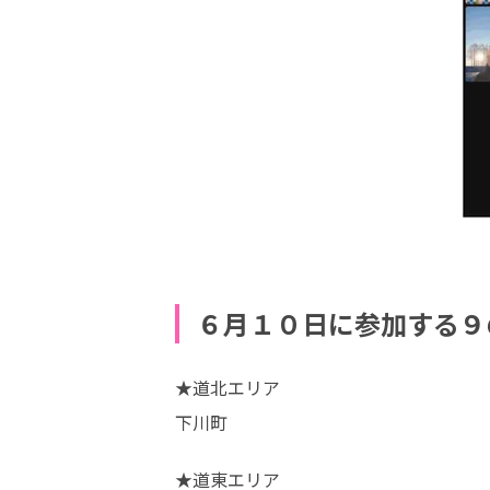
６月１０日に参加する９
★道北エリア

下川町
★道東エリア
