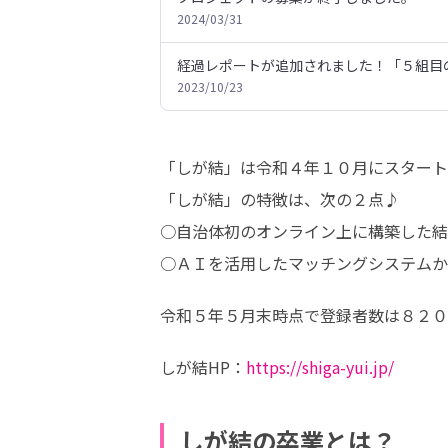
2024/03/31
経過レポートが追加されました！「５組目
2023/10/23
「しが結」は令和４年１０月にスタート
「しが結」の特徴は、次の２点♪

○自治体初のオンライン上に構築した結
○ＡＩを活用したマッチングシステムか
令和５年５月末時点で登録者数は８２０
しが結HP：
https://shiga-yui.jp/
しが結の卒業とは？