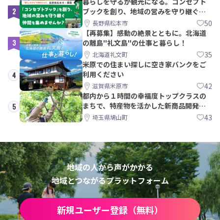
暮らしを守るが観光になる。コンセプト
2
ブックを創り、地域の営みを守り継ぐ仲
間を集めませんか？
50
長野県松本市
【再募集】感動の絶景とともに。北海道
3
の離島"礼文島"の仕事と暮らし！
35
北海道礼文町
米原での住まい探しに空き家バンクをご
利用ください
4
42
滋賀県米原市
都内から１時間の幸福度トップクラスの
まちで、特産物を活かした新商品開発＆
5
PRメンバー募集！
43
埼玉県鳩山町
地域の人から声がかかる
地域とつながるプラットフォーム
新規ユーザー登録（無料）