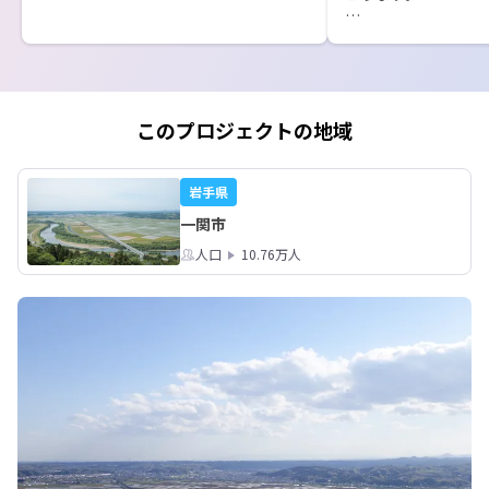
オンライン個別相談
ても常時受付してお
いて気になった方は
にお申し込みください
このプロジェクトの地域
▼オンライン個別相談
https://smout.jp/pl
岩手県
ご相談お待ちしてお
一関市
人口
10.76万人