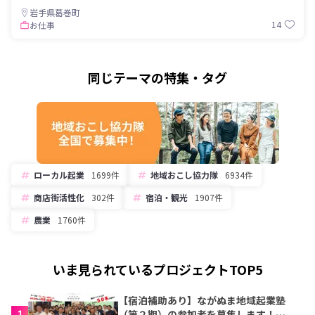
岩手県葛巻町
14
お仕事
同じテーマの特集・タグ
ローカル起業
1699件
地域おこし協力隊
6934件
商店街活性化
302件
宿泊・観光
1907件
農業
1760件
いま見られているプロジェクトTOP5
【宿泊補助あり】ながぬま地域起業塾
1
（第２期）の参加者を募集します！