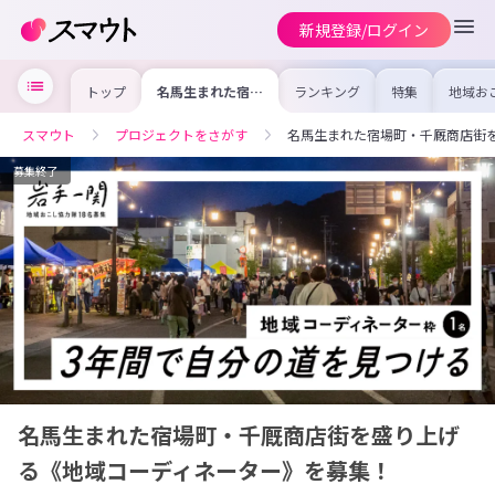
新規登録/ログイン
トップ
名馬生まれた宿場
ランキング
特集
地域お
町・千厩商店街を
の求人
盛り上げる《地域
を集め
コーディネータ
事内容
スマウト
プロジェクトをさがす
名馬生まれた宿場町・千厩商店街
ー》を募集！
を比較
合った
けよう
募集終了
名馬生まれた宿場町・千厩商店街を盛り上げ
る《地域コーディネーター》を募集！