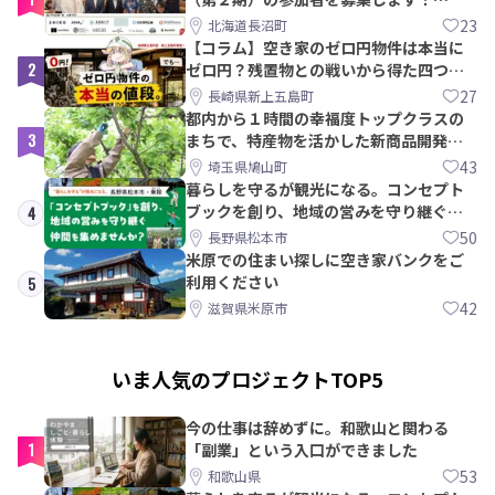
【8/21〆】
23
北海道長沼町
【コラム】空き家のゼロ円物件は本当に
2
ゼロ円？残置物との戦いから得た四つの
教訓｜新上五島町
27
長崎県新上五島町
都内から１時間の幸福度トップクラスの
3
まちで、特産物を活かした新商品開発＆
PRメンバー募集！
43
埼玉県鳩山町
暮らしを守るが観光になる。コンセプト
ブックを創り、地域の営みを守り継ぐ仲
4
間を集めませんか？
50
長野県松本市
米原での住まい探しに空き家バンクをご
利用ください
5
42
滋賀県米原市
いま人気のプロジェクトTOP5
今の仕事は辞めずに。和歌山と関わる
1
「副業」という入口ができました
53
和歌山県