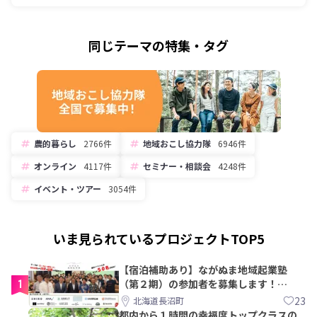
同じテーマの特集・タグ
農的暮らし
2766件
地域おこし協力隊
6946件
オンライン
4117件
セミナー・相談会
4248件
イベント・ツアー
3054件
いま見られているプロジェクトTOP5
【宿泊補助あり】ながぬま地域起業塾
1
（第２期）の参加者を募集します！
【8/21〆】
23
北海道長沼町
都内から１時間の幸福度トップクラスの