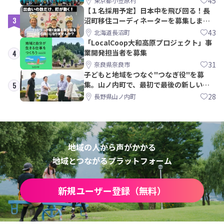
45
東京都小笠原村
【１名採用予定】日本中を飛び回る！長
3
沼町移住コーディネーターを募集しま
す！
43
北海道長沼町
「LocalCoop大和高原プロジェクト」事
業開発担当者を募集
4
31
奈良県奈良市
子どもと地域をつなぐ"つなぎ役"を募
集。山ノ内町で、最初で最後の新しい学
5
校づくりを一緒に
28
長野県山ノ内町
地域の人から声がかかる
地域とつながるプラットフォーム
新規ユーザー登録（無料）