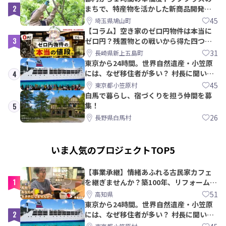
2
まちで、特産物を活かした新商品開発＆
PRメンバー募集！
45
埼玉県鳩山町
【コラム】空き家のゼロ円物件は本当に
3
ゼロ円？残置物との戦いから得た四つの
教訓｜新上五島町
31
長崎県新上五島町
東京から24時間。世界自然遺産・小笠原
には、なぜ移住者が多い？ 村長に聞いて
4
みた
45
東京都小笠原村
白馬で暮らし、宿づくりを担う仲間を募
集！
5
26
長野県白馬村
いま人気のプロジェクトTOP5
【事業承継】情緒あふれる古民家カフェ
1
を継ぎませんか？築100年、リフォームか
ら約10年！
51
高知県
東京から24時間。世界自然遺産・小笠原
2
には、なぜ移住者が多い？ 村長に聞いて
みた