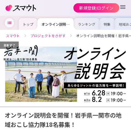
新規登録/ログイン
トップ
オンライン説明会
ランキング
特集
地域お
を開催！岩手県一
の求人
関市の地域おこし
を集め
協力隊18名募
事内容
スマウト
プロジェクトをさがす
オンライン説明会を開催！岩手県一
集！
を比較
合った
けよう
募集終了
オンライン説明会を開催！岩手県一関市の地
域おこし協力隊18名募集！