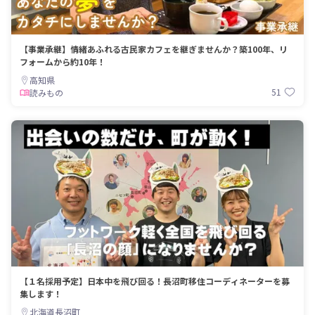
【事業承継】情緒あふれる古民家カフェを継ぎませんか？築100年、リ
フォームから約10年！
高知県
51
読みもの
【１名採用予定】日本中を飛び回る！長沼町移住コーディネーターを募
集します！
北海道長沼町