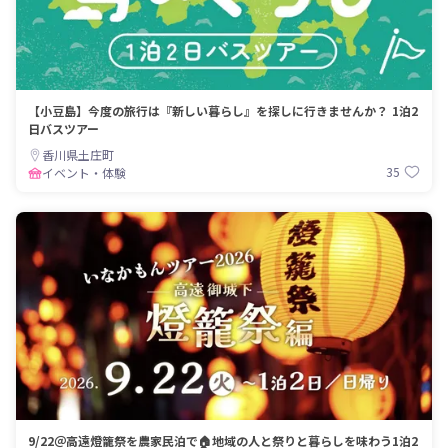
【小豆島】今度の旅行は『新しい暮らし』を探しに行きませんか？ 1泊2
日バスツアー
香川県土庄町
35
イベント・体験
9/22＠高遠燈籠祭を農家民泊で🏠地域の人と祭りと暮らしを味わう1泊2