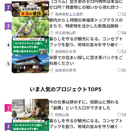
【コラム】空き家のゼロ円物件は本当に
2
ゼロ円？残置物との戦いから得た四つの
教訓｜新上五島町
31
長崎県新上五島町
都内から１時間の幸福度トップクラスの
3
まちで、特産物を活かした新商品開発＆
PRメンバー募集！
44
埼玉県鳩山町
暮らしを守るが観光になる。コンセプト
ブックを創り、地域の営みを守り継ぐ仲
4
間を集めませんか？
52
長野県松本市
米原での住まい探しに空き家バンクをご
利用ください
5
45
滋賀県米原市
いま人気のプロジェクトTOP5
今の仕事は辞めずに。和歌山と関わる
1
「副業」という入口ができました
59
和歌山県
暮らしを守るが観光になる。コンセプト
2
ブックを創り、地域の営みを守り継ぐ仲