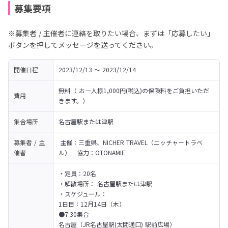
募集要項
※募集者 / 主催者に連絡を取りたい場合、まずは「応募したい」
ボタンを押してメッセージを送ってください。
開催日程
2023/12/13 〜 2023/12/14
無料（ お一人様1,000円(税込)の保険料をご負担いただ
費用
きます。）
集合場所
名古屋駅または津駅
募集者 / 主
 主催：三重県、NICHER TRAVEL（ニッチャートラベ
催者
ル）　協力：OTONAMIE
・定員：20名

・解散場所： 名古屋駅または津駅

・スケジュール：

1日目：12月14日（木）

●7:30集合

名古屋（JR名古屋駅(太閤通口) 駅前広場）
