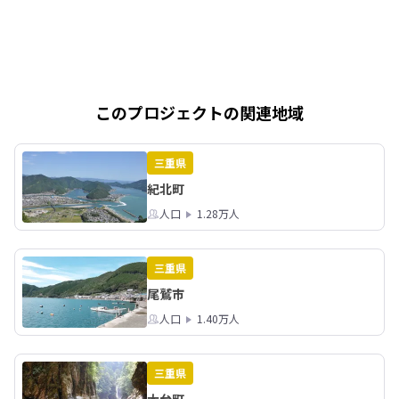
このプロジェクトの関連地域
三重県
紀北町
人口
1.28万人
三重県
尾鷲市
人口
1.40万人
三重県