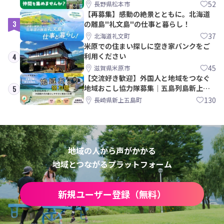
間を集めませんか？
52
長野県松本市
【再募集】感動の絶景とともに。北海道
3
の離島"礼文島"の仕事と暮らし！
37
北海道礼文町
米原での住まい探しに空き家バンクをご
利用ください
4
45
滋賀県米原市
【交流好き歓迎】外国人と地域をつなぐ
地域おこし協力隊募集｜五島列島新上五
5
島町
130
長崎県新上五島町
地域の人から声がかかる
地域とつながるプラットフォーム
新規ユーザー登録（無料）