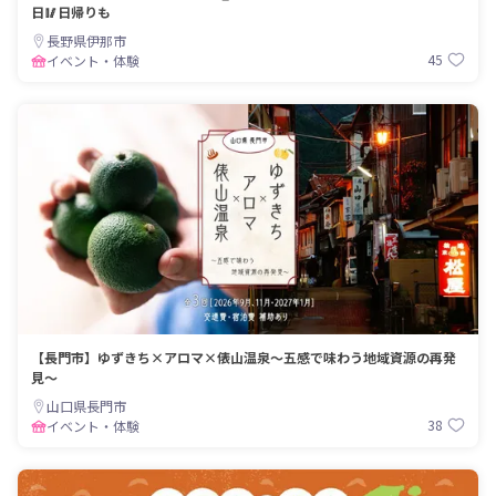
日🥢日帰りも
長野県伊那市
45
イベント・体験
【長門市】ゆずきち×アロマ×俵山温泉～五感で味わう地域資源の再発
見～
山口県長門市
38
イベント・体験