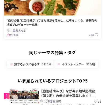
“薬草の里”に受け継がれてきた資源を活かし、仕事をつくる。多気町の
地域プロデューサー募集！
三重県多気町
283
お仕事
同じテーマの特集・タグ
旅するように暮らす
1110件
イベント・ツアー
3054件
いま見られているプロジェクトTOP5
【宿泊補助あり】ながぬま地域起業塾
1
（第２期）の参加者を募集します！
【8/21〆】
23
北海道長沼町