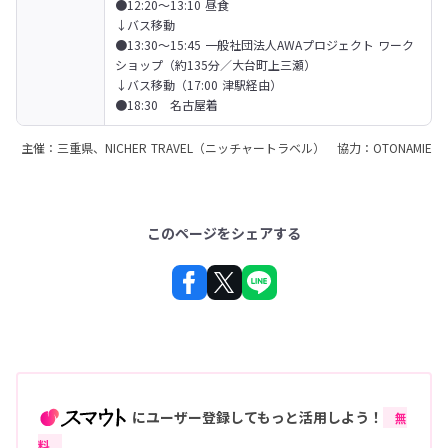
●12:20〜13:10 昼食

↓バス移動

●13:30〜15:45 一般社団法人AWAプロジェクト ワーク
ショップ（約135分／大台町上三瀬）

↓バス移動（17:00 津駅経由）

●18:30　名古屋着
主催：三重県、NICHER TRAVEL（ニッチャートラベル） 協力：OTONAMIE
このページをシェアする
にユーザー登録してもっと活用しよう！
無
料