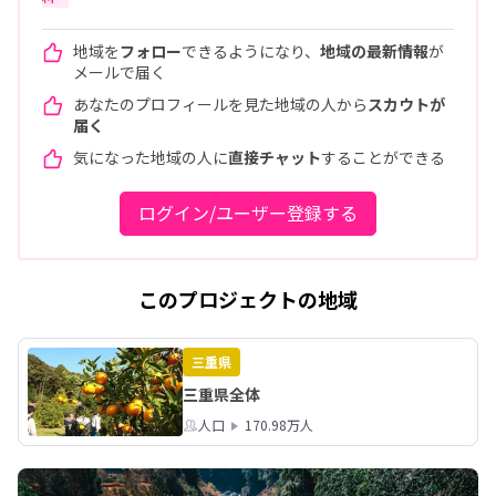
地域を
フォロー
できるようになり、
地域の最新情報
が
メールで届く
あなたのプロフィールを見た地域の人から
スカウトが
届く
気になった地域の人に
直接チャット
することができる
ログイン/ユーザー登録する
このプロジェクトの地域
三重県
三重県全体
人口
170.98万人