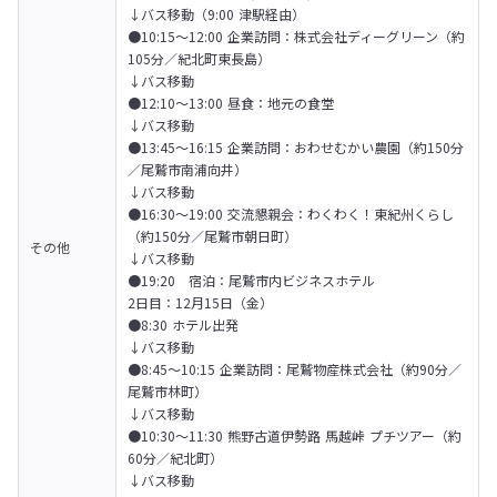
↓バス移動（9:00 津駅経由）

●10:15〜12:00 企業訪問：株式会社ディーグリーン（約
105分／紀北町東長島）

↓バス移動

●12:10〜13:00 昼食：地元の食堂

↓バス移動

●13:45～16:15 企業訪問：おわせむかい農園（約150分
／尾鷲市南浦向井）

↓バス移動

●16:30〜19:00 交流懇親会：わくわく！東紀州くらし
（約150分／尾鷲市朝日町）

その他
↓バス移動

●19:20　宿泊：尾鷲市内ビジネスホテル
2日目：12月15日（金）

●8:30 ホテル出発

↓バス移動

●8:45〜10:15 企業訪問：尾鷲物産株式会社（約90分／
尾鷲市林町）

↓バス移動

●10:30〜11:30 熊野古道伊勢路 馬越峠 プチツアー（約
60分／紀北町）

↓バス移動
