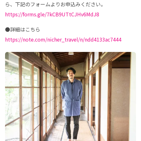
https://forms.gle/7kCB9UTtCJHv6MdJ8
https://note.com/nicher_travel/n/ndd4133ac7444