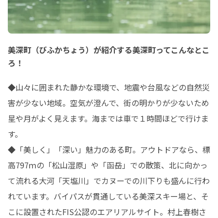
美深町（びふかちょう）が紹介する美深町ってこんなとこ
ろ！
◆山々に囲まれた静かな環境で、地震や台風などの自然災
害が少ない地域。空気が澄んで、街の明かりが少ないため
星や月がよく見えます。海までは車で１時間ほどで行けま
す。

◆「美しく」「深い」魅力のある町。アウトドアなら、標
高797ｍの「松山湿原」や「函岳」での散策、北に向かっ
て流れる大河「天塩川」でカヌーでの川下りも盛んに行わ
れています。バイパスが貫通している美深スキー場と、そ
こに設置されたFIS公認のエアリアルサイト。村上春樹さ