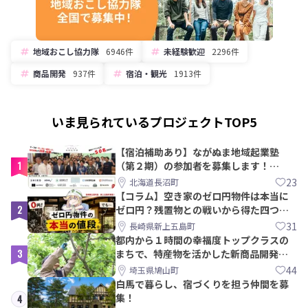
地域おこし協力隊
6946件
未経験歓迎
2296件
商品開発
937件
宿泊・観光
1913件
いま見られているプロジェクトTOP5
【宿泊補助あり】ながぬま地域起業塾
1
（第２期）の参加者を募集します！
【8/21〆】
23
北海道長沼町
【コラム】空き家のゼロ円物件は本当に
2
ゼロ円？残置物との戦いから得た四つの
教訓｜新上五島町
31
長崎県新上五島町
都内から１時間の幸福度トップクラスの
3
まちで、特産物を活かした新商品開発＆
PRメンバー募集！
44
埼玉県鳩山町
白馬で暮らし、宿づくりを担う仲間を募
集！
4