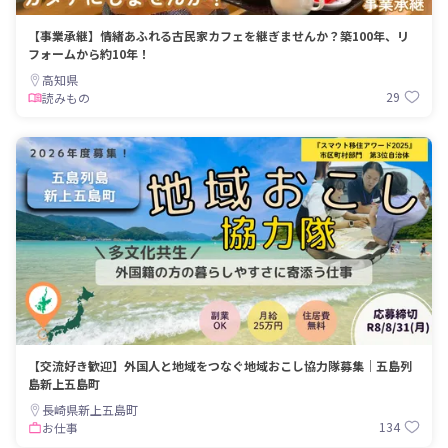
【事業承継】情緒あふれる古民家カフェを継ぎませんか？築100年、リ
フォームから約10年！
高知県
29
読みもの
【交流好き歓迎】外国人と地域をつなぐ地域おこし協力隊募集｜五島列
島新上五島町
長崎県新上五島町
134
お仕事