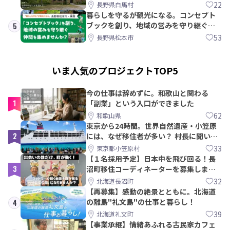
22
長野県白馬村
暮らしを守るが観光になる。コンセプト
ブックを創り、地域の営みを守り継ぐ仲
5
間を集めませんか？
53
長野県松本市
いま人気のプロジェクトTOP5
今の仕事は辞めずに。和歌山と関わる
1
「副業」という入口ができました
62
和歌山県
東京から24時間。世界自然遺産・小笠原
2
には、なぜ移住者が多い？ 村長に聞いて
みた
33
東京都小笠原村
【１名採用予定】日本中を飛び回る！長
3
沼町移住コーディネーターを募集しま
す！
32
北海道長沼町
【再募集】感動の絶景とともに。北海道
の離島"礼文島"の仕事と暮らし！
4
39
北海道礼文町
【事業承継】情緒あふれる古民家カフェ