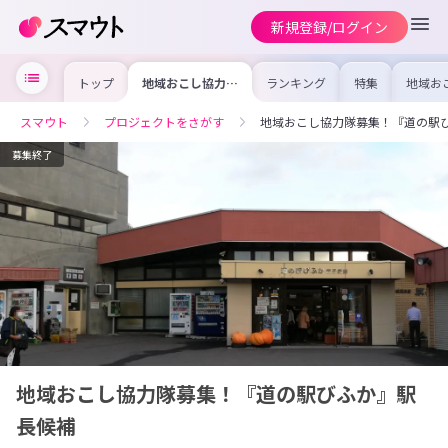
新規登録/ログイン
トップ
地域おこし協力隊
ランキング
特集
地域お
募集！『道の駅び
の求人
ふか』駅長候補
を集め
事内容
スマウト
プロジェクトをさがす
地域おこし協力隊募集！『道の駅
を比較
合った
けよう
募集終了
地域おこし協力隊募集！『道の駅びふか』駅
長候補