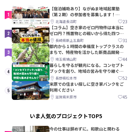
【宿泊補助あり】ながぬま地域起業塾
1
（第２期）の参加者を募集します！
【8/21〆】
23
北海道長沼町
【コラム】空き家のゼロ円物件は本当に
2
ゼロ円？残置物との戦いから得た四つの
教訓｜新上五島町
31
長崎県新上五島町
都内から１時間の幸福度トップクラスの
3
まちで、特産物を活かした新商品開発＆
PRメンバー募集！
44
埼玉県鳩山町
暮らしを守るが観光になる。コンセプト
ブックを創り、地域の営みを守り継ぐ仲
4
間を集めませんか？
52
長野県松本市
米原での住まい探しに空き家バンクをご
利用ください
5
45
滋賀県米原市
いま人気のプロジェクトTOP5
今の仕事は辞めずに。和歌山と関わる