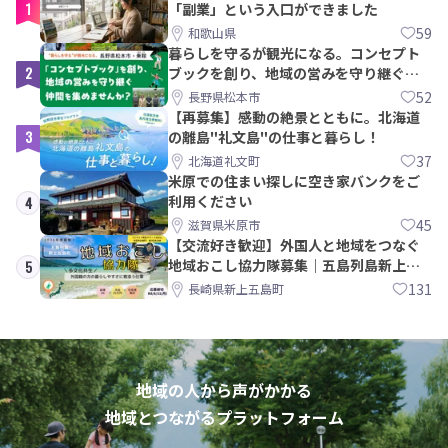
1
「副業」という入口ができました
59
和歌山県
暮らしを守るが観光になる。コンセプト
2
ブックを創り、地域の営みを守り継ぐ仲
間を集めませんか？
52
長野県松本市
【再募集】感動の絶景とともに。北海道
3
の離島"礼文島"の仕事と暮らし！
37
北海道礼文町
米原での住まい探しに空き家バンクをご
利用ください
4
45
滋賀県米原市
【交流好き歓迎】外国人と地域をつなぐ
地域おこし協力隊募集｜五島列島新上五
5
島町
131
長崎県新上五島町
地域の人から声がかかる
地域とつながるプラットフォーム