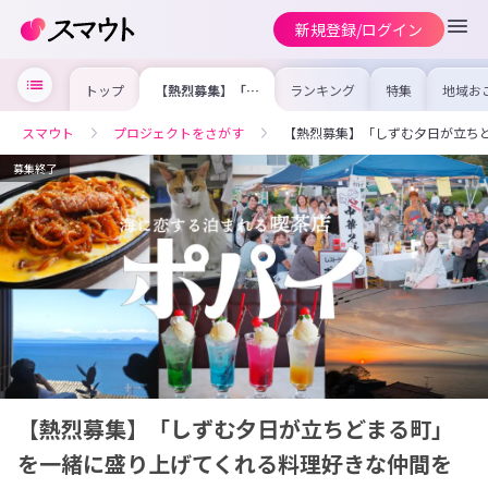
新規登録/ログイン
トップ
【熱烈募集】「し
ランキング
特集
地域お
ずむ夕日が立ちど
の求人
まる町」を一緒に
を集め
盛り上げてくれる
事内容
スマウト
プロジェクトをさがす
【熱烈募集】「しずむ夕日が立ち
料理好きな仲間を
を比較
募集中！！
合った
けよう
募集終了
【熱烈募集】「しずむ夕日が立ちどまる町」
を一緒に盛り上げてくれる料理好きな仲間を