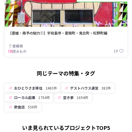
【愛媛・南予の魅力①】宇和島市・愛南町・鬼北町・松野町編
愛媛県
19
読みもの
同じテーマの特集・タグ
おひとりさま移住
2465件
ゲストハウス運営
383件
ローカル起業
1704件
空き家
1694件
飲食店
556件
いま見られているプロジェクトTOP5