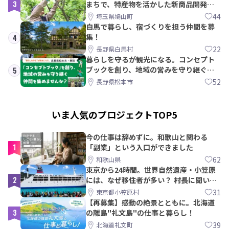
3
まちで、特産物を活かした新商品開発＆
PRメンバー募集！
44
埼玉県鳩山町
白馬で暮らし、宿づくりを担う仲間を募
集！
4
22
長野県白馬村
暮らしを守るが観光になる。コンセプト
ブックを創り、地域の営みを守り継ぐ仲
5
間を集めませんか？
52
長野県松本市
いま人気のプロジェクトTOP5
今の仕事は辞めずに。和歌山と関わる
1
「副業」という入口ができました
62
和歌山県
東京から24時間。世界自然遺産・小笠原
2
には、なぜ移住者が多い？ 村長に聞いて
みた
31
東京都小笠原村
【再募集】感動の絶景とともに。北海道
3
の離島"礼文島"の仕事と暮らし！
39
北海道礼文町