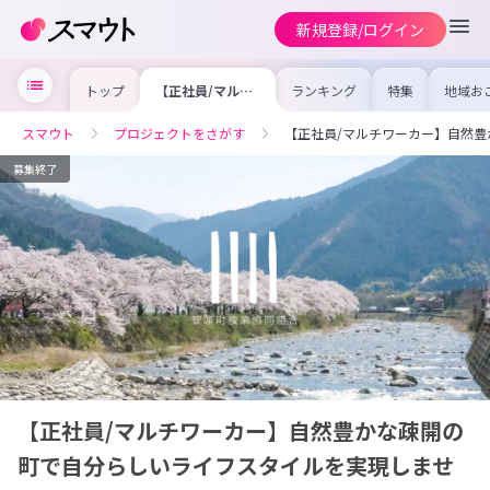
新規登録/ログイン
トップ
【正社員/マルチ
ランキング
特集
地域お
ワーカー】自然豊
の求人
かな疎開の町で自
を集め
分らしいライフス
事内容
スマウト
プロジェクトをさがす
【正社員/マルチワーカー】自然
タイルを実現しま
を比較
せんか？
合った
けよう
募集終了
【正社員/マルチワーカー】自然豊かな疎開の
町で自分らしいライフスタイルを実現しませ