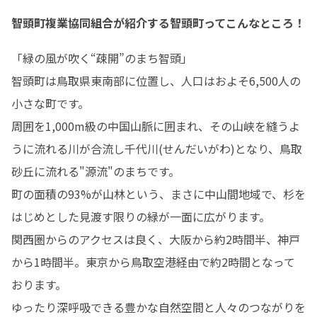
智頭町複業協同組合が紹介する智頭町ってこんなところ！
「緑の風が吹く“疎開”のまち智頭」

智頭町は鳥取県東南部に位置し、人口はおよそ6,500人の
小さな町です。

周囲を1,000m級の中国山脈に囲まれ、その山峡を縫うよ
うに流れる川が合流し千代川(せんだいがわ)となり、鳥取
砂丘に流れる"源流"のまちです。

町の面積の93%が山林という、まさに中山間地域で、杉を
はじめとした見渡す限りの緑が一面に広がります。

関西圏からのアクセスは良く、大阪から約2時間半、神戸
から1時間半。東京から鳥取空港経由で約2時間となって
おります。

ゆったり深呼吸できる豊かな自然空間と人々のつながりを