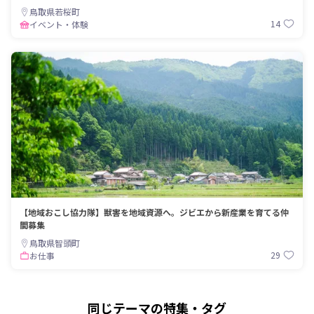
鳥取県若桜町
14
イベント・体験
【地域おこし協力隊】獣害を地域資源へ。ジビエから新産業を育てる仲
間募集
鳥取県智頭町
29
お仕事
同じテーマの特集・タグ