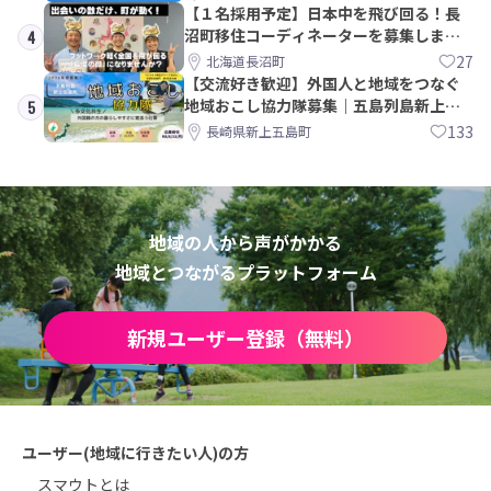
【１名採用予定】日本中を飛び回る！長
沼町移住コーディネーターを募集しま
4
す！
27
北海道長沼町
【交流好き歓迎】外国人と地域をつなぐ
地域おこし協力隊募集｜五島列島新上五
5
島町
133
長崎県新上五島町
地域の人から声がかかる
地域とつながるプラットフォーム
新規ユーザー登録（無料）
ユーザー(地域に行きたい人)の方
スマウトとは