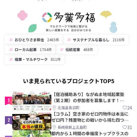
おひとりさま移住
2465件
サステナブルな暮らし
2116件
ローカル起業
1704件
伝統産業
468件
複業・マルチワーク
811件
いま見られているプロジェクトTOP5
【宿泊補助あり】ながぬま地域起業塾
1
（第２期）の参加者を募集します！
【8/21〆】
24
北海道長沼町
【コラム】空き家のゼロ円物件は本当に
2
ゼロ円？残置物との戦いから得た四つの
教訓｜新上五島町
31
長崎県新上五島町
都内から１時間の幸福度トップクラスの