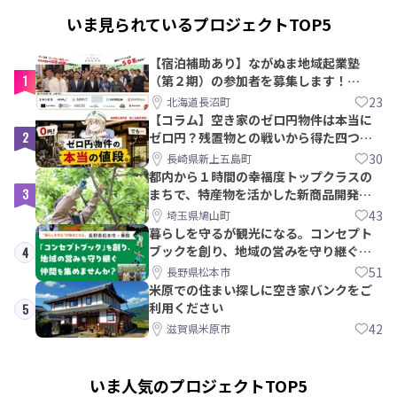
いま見られているプロジェクトTOP5
【宿泊補助あり】ながぬま地域起業塾
1
（第２期）の参加者を募集します！
【8/21〆】
23
北海道長沼町
【コラム】空き家のゼロ円物件は本当に
2
ゼロ円？残置物との戦いから得た四つの
教訓｜新上五島町
30
長崎県新上五島町
都内から１時間の幸福度トップクラスの
3
まちで、特産物を活かした新商品開発＆
PRメンバー募集！
43
埼玉県鳩山町
暮らしを守るが観光になる。コンセプト
ブックを創り、地域の営みを守り継ぐ仲
4
間を集めませんか？
51
長野県松本市
米原での住まい探しに空き家バンクをご
利用ください
5
42
滋賀県米原市
いま人気のプロジェクトTOP5