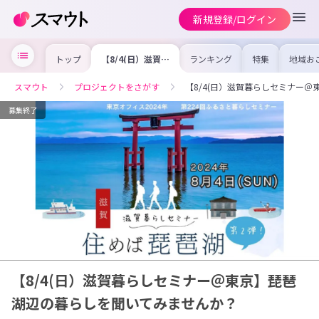
新規登録/ログイン
トップ
【8/4(日）滋賀暮
ランキング
特集
地域お
らしセミナー＠東
の求人
京】琵琶湖辺の暮
を集め
らしを聞いてみま
事内容
スマウト
プロジェクトをさがす
【8/4(日）滋賀暮らしセミナー
せんか？
を比較
合った
けよう
募集終了
【8/4(日）滋賀暮らしセミナー＠東京】琵琶
湖辺の暮らしを聞いてみませんか？