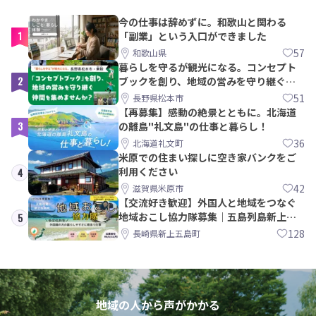
今の仕事は辞めずに。和歌山と関わる
1
「副業」という入口ができました
57
和歌山県
暮らしを守るが観光になる。コンセプト
2
ブックを創り、地域の営みを守り継ぐ仲
間を集めませんか？
51
長野県松本市
【再募集】感動の絶景とともに。北海道
3
の離島"礼文島"の仕事と暮らし！
36
北海道礼文町
米原での住まい探しに空き家バンクをご
利用ください
4
42
滋賀県米原市
【交流好き歓迎】外国人と地域をつなぐ
地域おこし協力隊募集｜五島列島新上五
5
島町
128
長崎県新上五島町
地域の人から声がかかる