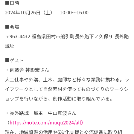
■日時

2024年10月26日（土）　10:00～16:00
■会場

〒963-4432 福島県田村市船引町長外路下ノ久保９ 長外路 
城址
■ゲスト

・創藝舎 神彰宏さん

大工仕事や外溝、土木、庭師など様々な業務に携わる。ラ
イフワークとして自然素材を使ってものづくりのワークシ
ョップを行いながら、創作活動に取り組んでいる。 
・長外路城　城主　中山真波さん
（
https://note.com/muqu2024/all）
現在、地域資源の活用や6次化支援と交流促進に取り組