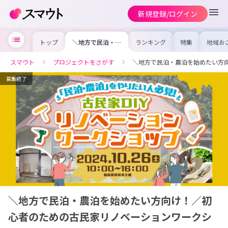
新規登録/ログイン
トップ
＼地方で民泊・農
ランキング
特集
地域お
泊を始めたい方向
の求人
け！／初心者のた
を集め
めの古民家リノベ
事内容
スマウト
プロジェクトをさがす
＼地方で民泊・農泊を始めたい方
ーションワークシ
を比較
ョップ
合った
けよう
募集終了
＼地方で民泊・農泊を始めたい方向け！／初
心者のための古民家リノベーションワークシ