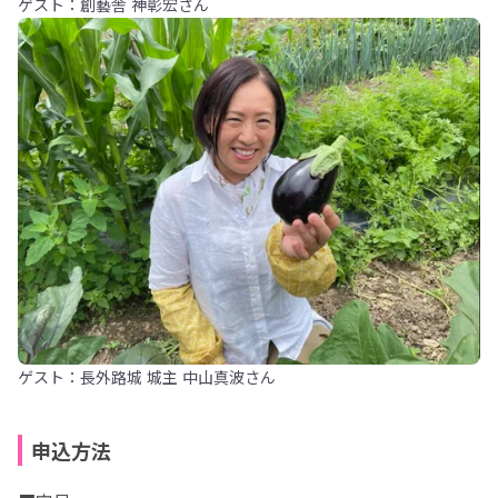
ゲスト：創藝舎 神彰宏さん
ゲスト：長外路城 城主 中山真波さん
申込方法