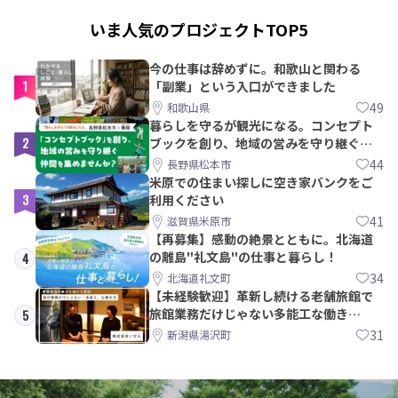
いま人気のプロジェクトTOP5
今の仕事は辞めずに。和歌山と関わる
1
「副業」という入口ができました
49
和歌山県
暮らしを守るが観光になる。コンセプト
2
ブックを創り、地域の営みを守り継ぐ仲
間を集めませんか？
44
長野県松本市
米原での住まい探しに空き家バンクをご
3
利用ください
41
滋賀県米原市
【再募集】感動の絶景とともに。北海道
の離島"礼文島"の仕事と暮らし！
4
34
北海道礼文町
【未経験歓迎】革新し続ける老舗旅館で
旅館業務だけじゃない多能工な働き
5
方。 株式会社いせん
31
新潟県湯沢町