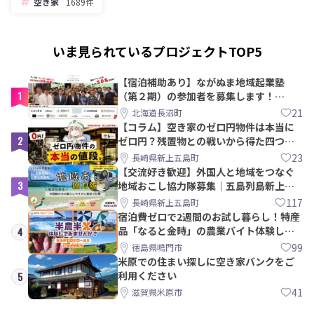
空き家
1689件
いま見られているプロジェクトTOP5
【宿泊補助あり】ながぬま地域起業塾
1
（第２期）の参加者を募集します！
【8/21〆】
21
北海道長沼町
【コラム】空き家のゼロ円物件は本当に
2
ゼロ円？残置物との戦いから得た四つの
教訓｜新上五島町
23
長崎県新上五島町
【交流好き歓迎】外国人と地域をつなぐ
3
地域おこし協力隊募集｜五島列島新上五
島町
117
長崎県新上五島町
宿泊費ゼロで2週間のお試し暮らし！特産
品「なると金時」の農業バイト体験して
4
みませんか？
99
徳島県鳴門市
米原での住まい探しに空き家バンクをご
利用ください
5
41
滋賀県米原市