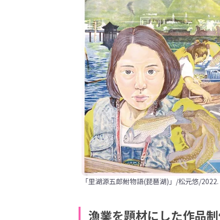
「里湖源五郎鮒物語(琵琶湖)」/松元悠/2022.
漁業を題材にした作品制