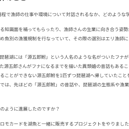
作の過程で漁師の仕事や環境について対話されるなか、どのような
る知識面を補ってもらったり、漁師さんの生業に向き合う姿勢
め魚別の漁獲規制を行なっていて、その際の選別はエリ漁師に
琵琶湖には「源五郎鮒」という人名のような名がついたフナが
た源五郎さんがフナになるまでを描いた異類婚の昔話もあるこ
ることができない源五郎鮒を1匹ずつ琵琶湖へ帰していたことを
では、先ほどの「源五郎鮒」の昔話や、琵琶湖の生態系や漁業
後どのように進展したのですか？
ロモカードを湖魚と一緒に販売するプロジェクトをやりました