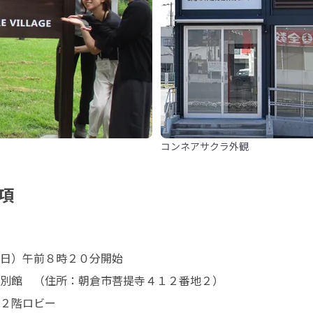
コンネアサクラ外観
項
日）午前８時２０分開始

別館　（住所：朝倉市菩提寺４１２番地２）

２階ロビー
