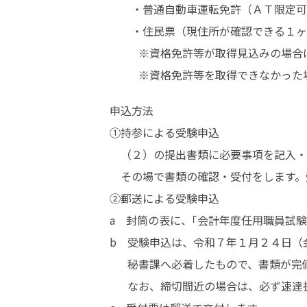
　　・普通自動車運転免許（ＡＴ限定可
　　・住民票（現住所が確認できる１ヶ
　　  ※資格免許等が取得見込みの場合
　　  ※資格免許等を取得できなかっ
申込方法

①持参による受験申込

　（２）の提出書類に必要事項を記入・
　その場で書類の確認・受付をします。
②郵送による受験申込

a　封筒の表に、｢会計年度任用職員試験
b　受験申込は、令和７年１月２４日（
　  秘書課へ必着したもので、書類が完
　  なお、締切間近の場合は、必ず速達