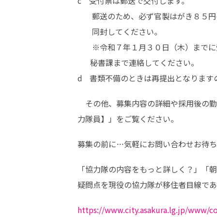
c　受付票は郵送で交付します。

      郵送のため、必ず官製はがき８５円(返送先の宛名を記入したもの）を

      同封してください。

      ※令和７年１月３０日（木）までに受付票が届かない場合は、直ちに人事

　  秘書課まで連絡してください。

d   書類不備のときは再提出となりま
　その他、募集内容の詳細や採用後の勤
力隊員】」をご覧ください。
募集の前に…気軽にお問い合わせお待ち
「協力隊の内容をもっと詳しく？」「朝
疑問点を現役の協力隊が移住者目線であ
https://www.city.asakura.lg.jp/www/