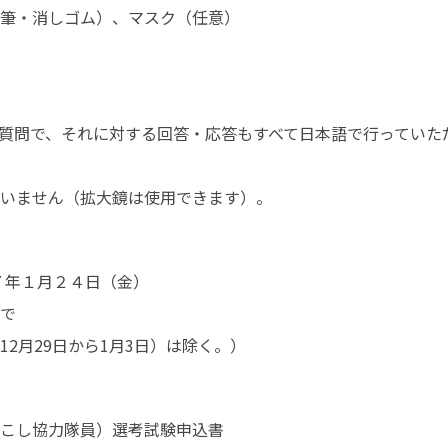
筆・消しゴム）、マスク（任意）
回答・応答もすべて日本語で行っていただきます。																				
　　※点字又は拡大文字による試験は行いません（
年１月２４日（金）

で

2月29日から1月3日）は除く。）
こし協力隊員）選考試験申込書
