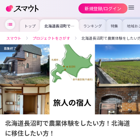
新規登録/ログイン
トップ
北海道長沼町で農
ランキング
特集
地域お
業体験をしたい
の求人
方！北海道に移住
を集め
したい方！
事内容
スマウト
プロジェクトをさがす
北海道長沼町で農業体験をしたい
を比較
合った
けよう
募集終了
北海道長沼町で農業体験をしたい方！北海道
に移住したい方！