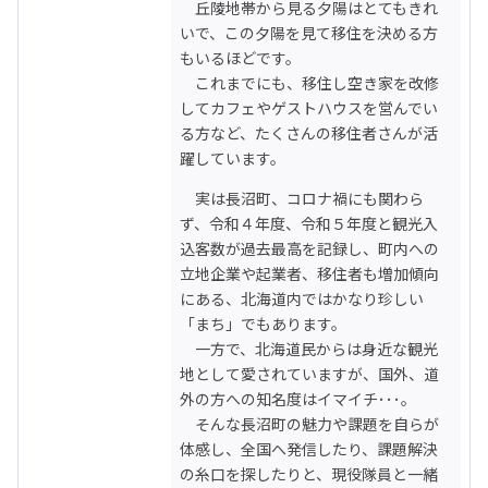
　丘陵地帯から見る夕陽はとてもきれ
いで、この夕陽を見て移住を決める方
もいるほどです。

　これまでにも、移住し空き家を改修
してカフェやゲストハウスを営んでい
る方など、たくさんの移住者さんが活
躍しています。
　実は長沼町、コロナ禍にも関わら
ず、令和４年度、令和５年度と観光入
込客数が過去最高を記録し、町内への
立地企業や起業者、移住者も増加傾向
にある、北海道内ではかなり珍しい
「まち」でもあります。

　一方で、北海道民からは身近な観光
地として愛されていますが、国外、道
外の方への知名度はイマイチ･･･。

　そんな長沼町の魅力や課題を自らが
体感し、全国へ発信したり、課題解決
の糸口を探したりと、現役隊員と一緒