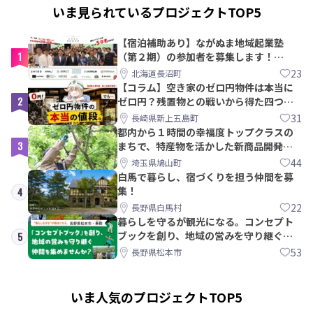
いま見られているプロジェクトTOP5
【宿泊補助あり】ながぬま地域起業塾
1
（第２期）の参加者を募集します！
【8/21〆】
23
北海道長沼町
【コラム】空き家のゼロ円物件は本当に
2
ゼロ円？残置物との戦いから得た四つの
教訓｜新上五島町
31
長崎県新上五島町
都内から１時間の幸福度トップクラスの
3
まちで、特産物を活かした新商品開発＆
PRメンバー募集！
44
埼玉県鳩山町
白馬で暮らし、宿づくりを担う仲間を募
集！
4
22
長野県白馬村
暮らしを守るが観光になる。コンセプト
ブックを創り、地域の営みを守り継ぐ仲
5
間を集めませんか？
53
長野県松本市
いま人気のプロジェクトTOP5