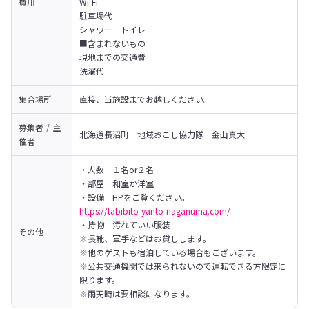
費用
Wi-Fi

駐車場代

シャワー　トイレ

■含まれないもの

現地までの交通費

洗濯代
集合場所
直接、当施設までお越しください。
募集者 / 主
北海道長沼町　地域おこし協力隊　金山真大
催者
・人数　１名or２名

・部屋　和室か洋室

https://tabibito-yanto-naganuma.com/
・持物　汚れていい服装

その他
※長靴、軍手などはお貸しします。
※他のゲストも宿泊している場合もございます。

※公共交通機関では来られないので運転できる方限定に
限ります。

※雨天時は要相談になります。