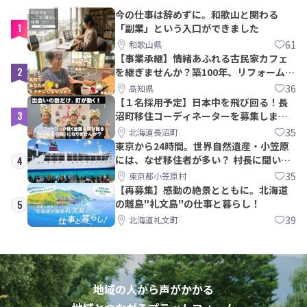
今の仕事は辞めずに。和歌山と関わる
1
「副業」という入口ができました
61
和歌山県
【事業承継】情緒あふれる古民家カフェ
2
を継ぎませんか？築100年、リフォームか
ら約10年！
36
高知県
【１名採用予定】日本中を飛び回る！長
3
沼町移住コーディネーターを募集しま
す！
35
北海道長沼町
東京から24時間。世界自然遺産・小笠原
には、なぜ移住者が多い？ 村長に聞いて
4
みた
35
東京都小笠原村
【再募集】感動の絶景とともに。北海道
の離島"礼文島"の仕事と暮らし！
5
39
北海道礼文町
地域の人から声がかかる