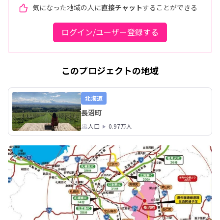
気になった地域の人に
直接チャット
することができる
ログイン/ユーザー登録する
このプロジェクトの地域
北海道
長沼町
人口
0.97万人