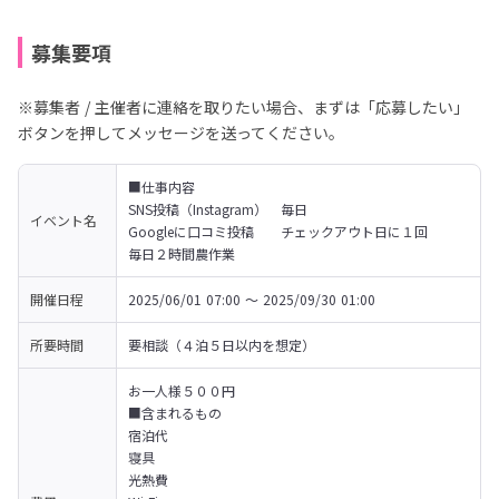
募集要項
※募集者 / 主催者に連絡を取りたい場合、まずは「応募したい」
ボタンを押してメッセージを送ってください。
■仕事内容

SNS投稿（Instagram）　毎日

イベント名
Googleに口コミ投稿　　チェックアウト日に１回

毎日２時間農作業
開催日程
2025/06/01 07:00 〜 2025/09/30 01:00
所要時間
要相談（４泊５日以内を想定）
お一人様５００円

■含まれるもの

宿泊代

寝具

光熱費
