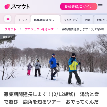
新規登録/ログイン
トップ
募集期間延長しま
ランキング
特集
地域お
す！(2/12締切)
の求人
湯治と雪で遊び
を集め
鹿角を知るツア
事内容
スマウト
プロジェクトをさがす
募集期間延長します！(2/12締
ー おでってくん
を比較
だい～
合った
けよう
募集終了
募集期間延長します！(2/12締切) 湯治と雪
で遊び 鹿角を知るツアー おでってくんだ