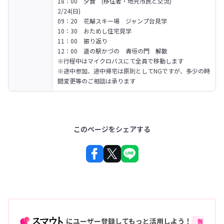
18：00　夕食　(移住者・地元市民と交流)
2/24(日)

09：20　花輪スキー場　ジャンプ台見学

10：30　おためし住宅見学

11：00　振り返り

12：00　道の駅かづの　青垣の門　解散
※行程中はマイクロバスにて全員で移動します

※途中参加、途中帰宅は原則としてNGですが、多少の時
間変更等のご相談は承ります
このページをシェアする
にユーザー登録してもっと活用しよう！
無