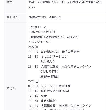
費用
で発生する費用については、参加者様の自己負担となり
ます。
集合場所
道の駅かづの　青垣の門　
・定員：10名

・最小催行人数：1名

・解散場所：道の駅かづの　青垣の門

・スケジュール：

2/22(金)

13：00　道の駅かづの　青垣の門集合

13：30　オリエンテーション

　　　　雪合戦大会

16：30　八幡平温泉郷　志張温泉チェックイン

　　　　そば打ち体験

　　　　湯治特別講座

2/23(土)

09：00　スノーシュー散歩体験

その他
11：45　移住者交流/物件見学

12：15　昼食

13：45　まき割体験

16：30　大湯温泉郷　御宿馬ぶちチェックイン
