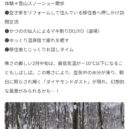
体験＊雪山スノーシュー散歩

●空き家をリフォームして住んでいる移住者へ押しかけ訪
問交流

●かづのの仙人によるマキ割りDOJYO（道場）

●ゆっくり温泉宿で疲れを癒す

●移住者とじっくりお話しタイム
寒さの厳しい2月中旬は、最低気温が－10℃以下になるこ
ともしばしば。この寒さにより、空気中の水分が凍り、朝
日に照らされ輝く「ダイヤモンドダスト」が現れ、幻想的
な風景がみられるかも…！