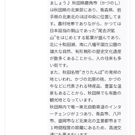
ましょう♪ 秋田県鹿角市（かづのし）
は秋田県の北東部にあり、青森県、岩
手県の北東北のほぼ中央に位置してま
す。農村地帯でありながら、かつては
日本屈指の銅山であった”尾去沢鉱
山”をはじめとする鉱業が盛んであり、
北に十和田湖、南に八幡平国立公園の
雄大な自然、有形無形の歴史文化遺産
が数多くあることから、人の往来も多
い街です。

また、秋田名物”きりたんぽ”の発祥の
地といわれ、かづの北限の桃、かづの
牛などに代表される特産品、豊富な温
泉もあることから、秋田県でも有数の
観光地となっています。

秋田県内で唯一東北自動車道のインタ
ーチェンジが２つあり、青森市、八戸
市、盛岡市など北東北の主要都市まで
１時間程度の距離にあるため、高速交
通にも恵まれいます。