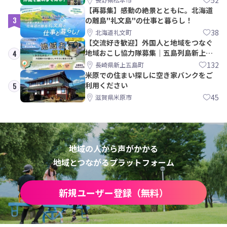
【再募集】感動の絶景とともに。北海道
3
の離島"礼文島"の仕事と暮らし！
38
北海道礼文町
【交流好き歓迎】外国人と地域をつなぐ
地域おこし協力隊募集｜五島列島新上五
4
島町
132
長崎県新上五島町
米原での住まい探しに空き家バンクをご
利用ください
5
45
滋賀県米原市
地域の人から声がかかる
地域とつながるプラットフォーム
新規ユーザー登録（無料）