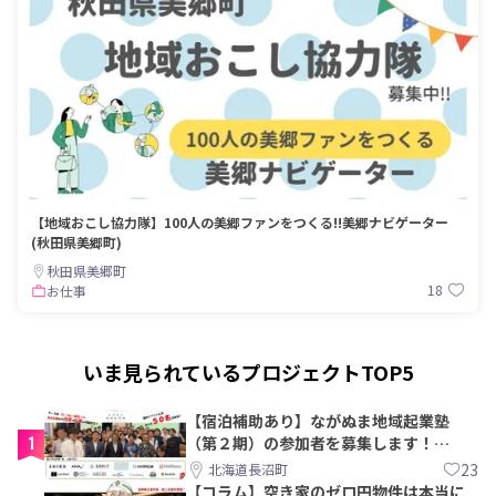
【地域おこし協力隊】100人の美郷ファンをつくる!!美郷ナビゲーター
(秋田県美郷町)
秋田県美郷町
18
お仕事
いま見られているプロジェクトTOP5
【宿泊補助あり】ながぬま地域起業塾
1
（第２期）の参加者を募集します！
【8/21〆】
23
北海道長沼町
【コラム】空き家のゼロ円物件は本当に