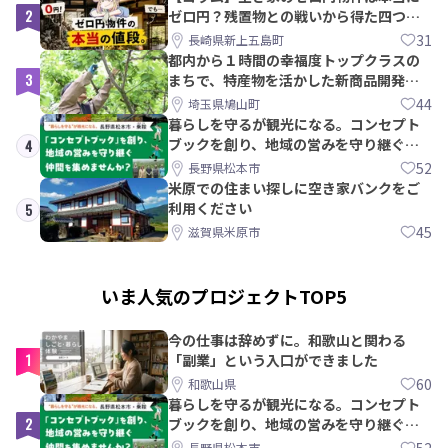
2
ゼロ円？残置物との戦いから得た四つの
教訓｜新上五島町
31
長崎県新上五島町
都内から１時間の幸福度トップクラスの
3
まちで、特産物を活かした新商品開発＆
PRメンバー募集！
44
埼玉県鳩山町
暮らしを守るが観光になる。コンセプト
ブックを創り、地域の営みを守り継ぐ仲
4
間を集めませんか？
52
長野県松本市
米原での住まい探しに空き家バンクをご
利用ください
5
45
滋賀県米原市
いま人気のプロジェクトTOP5
今の仕事は辞めずに。和歌山と関わる
1
「副業」という入口ができました
60
和歌山県
暮らしを守るが観光になる。コンセプト
2
ブックを創り、地域の営みを守り継ぐ仲
間を集めませんか？
52
長野県松本市