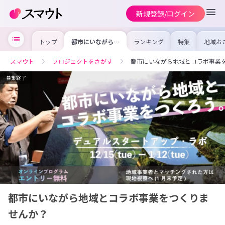
新規登録/ログイン
トップ
都市にいながら地
ランキング
特集
地域お
域とコラボ事業を
の求人
つくりませんか？
を集め
事内容
スマウト
プロジェクトをさがす
都市にいながら地域とコラボ事業
を比較
合った
けよう
募集終了
都市にいながら地域とコラボ事業をつくりま
せんか？