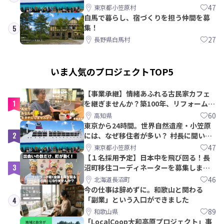
みた
47
東京都小笠原村
白馬で暮らし、宿づくりを担う仲間を募
集！
5
27
長野県白馬村
いま人気のプロジェクトTOP5
【事業承継】情緒あふれる古民家カフェ
1
を継ぎませんか？築100年、リフォームか
ら約10年！
60
高知県
東京から24時間。世界自然遺産・小笠原
2
には、なぜ移住者が多い？ 村長に聞いて
みた
47
東京都小笠原村
【１名採用予定】日本中を飛び回る！長
3
沼町移住コーディネーターを募集しま
す！
46
北海道長沼町
今の仕事は辞めずに。和歌山と関わる
「副業」という入口ができました
4
89
和歌山県
「LocalCoop大和高原プロジェクト」事