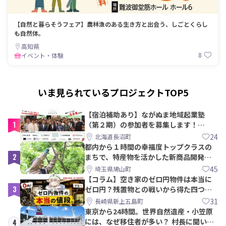
【自然と暮らそうフェア】農林漁のある生き方と出会う、しごとくらし
も自然体。
高知県
8
イベント・体験
いま見られているプロジェクトTOP5
【宿泊補助あり】ながぬま地域起業塾
1
（第２期）の参加者を募集します！
【8/21〆】
24
北海道長沼町
都内から１時間の幸福度トップクラスの
2
まちで、特産物を活かした新商品開発＆
PRメンバー募集！
45
埼玉県鳩山町
【コラム】空き家のゼロ円物件は本当に
3
ゼロ円？残置物との戦いから得た四つの
教訓｜新上五島町
31
長崎県新上五島町
東京から24時間。世界自然遺産・小笠原
には、なぜ移住者が多い？ 村長に聞いて
4