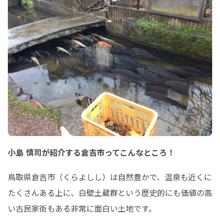
醍醐味だと感じています。

今後はWebサイトだけでなく、トータ
ルでクライアントの力を最大限に発揮
できるプロモーションをしていきま
す。
小島 慎司が紹介する倉吉市ってこんなところ！
鳥取県倉吉市（くらよしし）は自然豊かで、温泉も近くに
たくさんある上に、白壁土蔵群という歴史的にも価値の高
い古民家街もある非常に面白い土地です。
