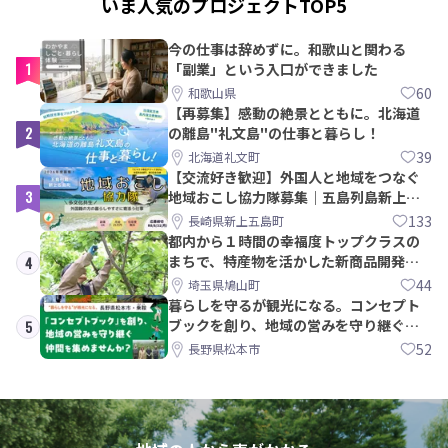
いま人気のプロジェクトTOP5
今の仕事は辞めずに。和歌山と関わる
1
「副業」という入口ができました
60
和歌山県
【再募集】感動の絶景とともに。北海道
2
の離島"礼文島"の仕事と暮らし！
39
北海道礼文町
【交流好き歓迎】外国人と地域をつなぐ
3
地域おこし協力隊募集｜五島列島新上五
島町
133
長崎県新上五島町
都内から１時間の幸福度トップクラスの
まちで、特産物を活かした新商品開発＆
4
PRメンバー募集！
44
埼玉県鳩山町
暮らしを守るが観光になる。コンセプト
ブックを創り、地域の営みを守り継ぐ仲
5
間を集めませんか？
52
長野県松本市