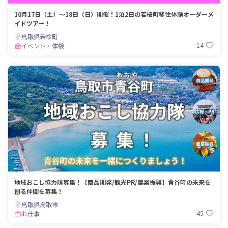
10月17日（土）～18日（日）開催！1泊2日の若桜町移住体験オーダーメ
イドツアー！
鳥取県若桜町
14
イベント・体験
地域おこし協力隊募集！【商品開発/観光PR/農業振興】青谷町の未来を
創る仲間を募集！
鳥取県鳥取市
45
お仕事