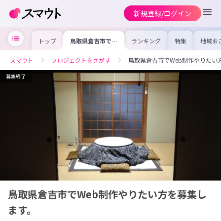
新規登録/ログイン
トップ
鳥取県倉吉市で
ランキング
特集
地域お
Web制作やりた
の求人
い方を募集しま
を集め
す。
事内容
スマウト
プロジェクトをさがす
鳥取県倉吉市でWeb制作やりたい
を比較
合った
けよう
募集終了
鳥取県倉吉市でWeb制作やりたい方を募集し
ます。