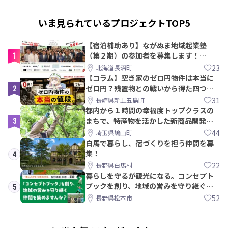
いま見られているプロジェクトTOP5
【宿泊補助あり】ながぬま地域起業塾
1
（第２期）の参加者を募集します！
【8/21〆】
23
北海道長沼町
【コラム】空き家のゼロ円物件は本当に
2
ゼロ円？残置物との戦いから得た四つの
教訓｜新上五島町
31
長崎県新上五島町
都内から１時間の幸福度トップクラスの
3
まちで、特産物を活かした新商品開発＆
PRメンバー募集！
44
埼玉県鳩山町
白馬で暮らし、宿づくりを担う仲間を募
集！
4
22
長野県白馬村
暮らしを守るが観光になる。コンセプト
ブックを創り、地域の営みを守り継ぐ仲
5
間を集めませんか？
52
長野県松本市