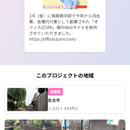
2/8（金）に鳥取県中部で今年から司会
業、各種代行業として創業された「オ
フィスIZUMI」様のWebサイトを制作
させていただきました。

https://officeizumi.com/

非常に好き勝手やらしていただきまし
た。

このような機会は仕事では珍しかった
ので、とても楽しかったです。

また、クライアントからも好評いただ
このプロジェクトの地域
き、非常に嬉しい思いです。

そして、鳥取県の方からの初依頼とい
うこともあり、とても感慨深い案件に
鳥取県
なりました。

倉吉市
地域での活動というのはデザインとい
人口
4.53万人
うだけではなく、プロモーションを通
して、クライアントのビジネスを一緒
に考え、成長していけるということが