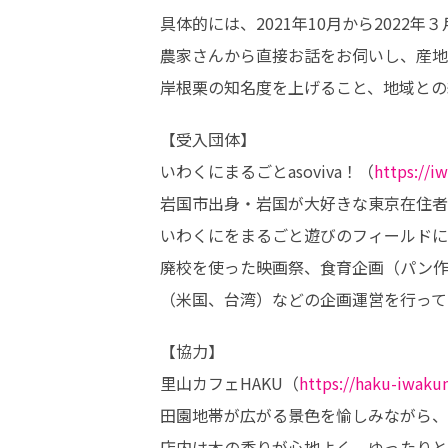
具体的には、2021年10月から202
農家さんから直接お話をお伺いし、産地
岸根栗の知名度を上げること、地域との
【受入団体】

いわくにまるごとasoviva！（
https://i
岩国市出身・岩国が大好きな東京在住者
いわくにをまるごと遊びのフィールドに
廃校を使った映画祭、食育企画（パン作
（米国、台湾）などの企画運営を行って
【協力】

里山カフェHAKU（
https://haku-iwaku
田園地帯が広がる景色を愉しみながら、
店内は木の香りが心地よく、ゆったりと