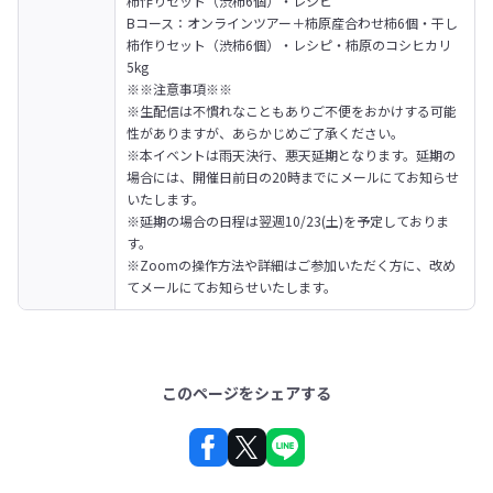
柿作りセット（渋柿6個）・レシピ

Bコース：オンラインツアー＋柿原産合わせ柿6個・干し
柿作りセット（渋柿6個）・レシピ・柿原のコシヒカリ
5kg
※※注意事項※※

※生配信は不慣れなこともありご不便をおかけする可能
性がありますが、あらかじめご了承ください。

※本イベントは雨天決行、悪天延期となります。延期の
場合には、開催日前日の20時までにメールにてお知らせ
いたします。

※延期の場合の日程は翌週10/23(土)を予定しておりま
す。

※Zoomの操作方法や詳細はご参加いただく方に、改め
てメールにてお知らせいたします。
このページをシェアする