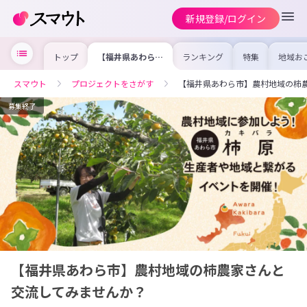
新規登録/ログイン
トップ
【福井県あわら
ランキング
特集
地域お
市】農村地域の柿
の求人
農家さんと交流し
を集め
てみませんか？
事内容
スマウト
プロジェクトをさがす
【福井県あわら市】農村地域の柿
を比較
合った
けよう
募集終了
【福井県あわら市】農村地域の柿農家さんと
交流してみませんか？