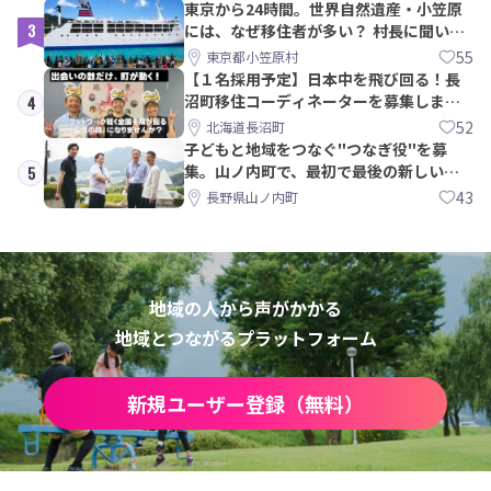
東京から24時間。世界自然遺産・小笠原
3
には、なぜ移住者が多い？ 村長に聞いて
みた
55
東京都小笠原村
【１名採用予定】日本中を飛び回る！長
沼町移住コーディネーターを募集しま
4
す！
52
北海道長沼町
子どもと地域をつなぐ"つなぎ役"を募
集。山ノ内町で、最初で最後の新しい学
5
校づくりを一緒に
43
長野県山ノ内町
地域の人から声がかかる
地域とつながるプラットフォーム
新規ユーザー登録（無料）