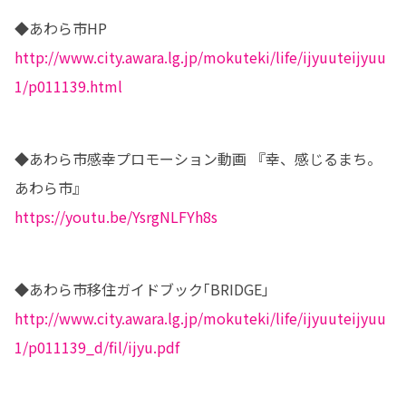
http://www.city.awara.lg.jp/mokuteki/life/ijyuuteijyuu
1/p011139.html
◆あわら市感幸プロモーション動画 『幸、感じるまち。
https://youtu.be/YsrgNLFYh8s
http://www.city.awara.lg.jp/mokuteki/life/ijyuuteijyuu
1/p011139_d/fil/ijyu.pdf