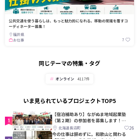
公共交通を使う暮らしは、もっと魅力的になれる。移動の常識を覆すコ
ーディネーター募集！
福井県
7
お仕事
同じテーマの特集・タグ
オンライン
4117件
いま見られているプロジェクトTOP5
【宿泊補助あり】ながぬま地域起業塾
1
（第２期）の参加者を募集します！
【8/21〆】
26
北海道長沼町
今の仕事は辞めずに。和歌山と関わる