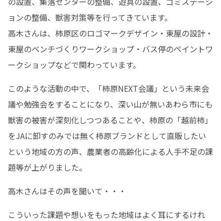
の設置、集落センターの整備、遊具の設置、ゴミステーシ
ョンの整備、獣害対策等を行ってきています。

高木さんは、柿原区のロゴマークデザイン・東屋の設計・
東屋のベンチづくりワークショップ・バス停のペイントワ
ークショップなどで関わっています。
このような活動の中で、「柿原NEXT会議」という未来会
議や勉強会をすることになり、深い山が無いあわら市にも
獣害の被害が深刻化しつつあることや、柿原の「越前柿」
をJAに卸すのみでは無く柿原ブランドとして直販したい
という地域の方の声、農業者の高齢化による人手不足の課
題等が上がりました。
高木さんはその声を聞いて・・・
こういった課題や想いをもった地域はよく耳にするけれ