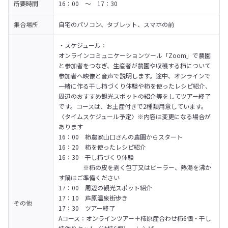
所要時間
16：00　～　17：30
集合場所
自宅のパソコン、タブレット、スマホの前
・スケジュール：

オンラインコミュニケーションツール「Zoom」で農園
と参加者をつなぎ、生産者が農園や収穫する柿について
参加者へ映像と音声で説明します。途中、オンラインで
一緒に作る干し柿づくり体験や柿を使ったレシピ紹介、
周辺のおすすめ観光スポットの紹介等をしてツアー終了
です。コースは、お土産付きで2種類用意しています。
〈タイムスケジュール予定〉※内容は変更になる場合が
あります

16：00　柿農家山口さんの農園からスタート

16：20　柿を使ったレシピ紹介

16：30　干し柿づくり体験

　　　　※柿の皮を剥く包丁又はピーラー、熱湯を沸か
す鍋はご準備ください

17：00　周辺の観光スポット紹介

17：10　芦原温泉街歩き

その他
17：30　ツアー終了
Aコース：オンラインツアー＋柿原産合わせ柿6個・干し