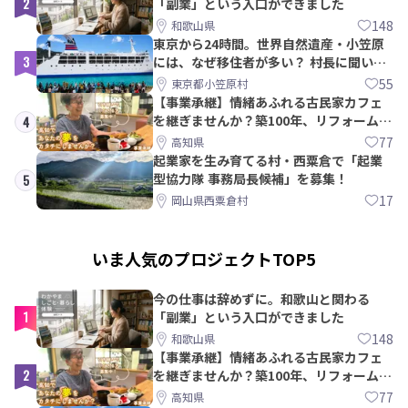
2
「副業」という入口ができました
148
和歌山県
東京から24時間。世界自然遺産・小笠原
3
には、なぜ移住者が多い？ 村長に聞いて
みた
55
東京都小笠原村
【事業承継】情緒あふれる古民家カフェ
を継ぎませんか？築100年、リフォームか
4
ら約10年！
77
高知県
起業家を生み育てる村・西粟倉で「起業
型協力隊 事務局長候補」を募集！
5
17
岡山県西粟倉村
いま人気のプロジェクトTOP5
今の仕事は辞めずに。和歌山と関わる
1
「副業」という入口ができました
148
和歌山県
【事業承継】情緒あふれる古民家カフェ
2
を継ぎませんか？築100年、リフォームか
ら約10年！
77
高知県