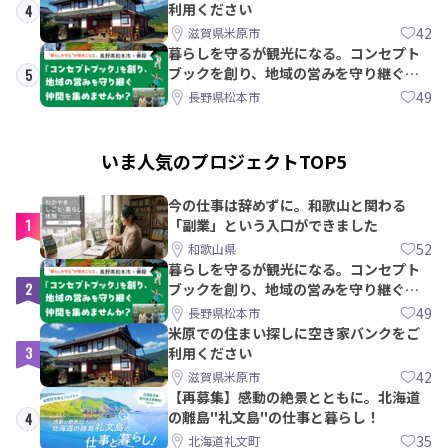
利用ください
4
42
滋賀県米原市
暮らしを守るが観光になる。コンセプト
ブックを創り、地域の営みを守り継ぐ仲
5
間を集めませんか？
49
長野県松本市
いま人気のプロジェクトTOP5
今の仕事は辞めずに。和歌山と関わる
1
「副業」という入口ができました
52
和歌山県
暮らしを守るが観光になる。コンセプト
2
ブックを創り、地域の営みを守り継ぐ仲
間を集めませんか？
49
長野県松本市
米原での住まい探しに空き家バンクをご
3
利用ください
42
滋賀県米原市
【再募集】感動の絶景とともに。北海道
の離島"礼文島"の仕事と暮らし！
4
35
北海道礼文町