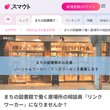
新規登録/ログイン
トップ
まちの図書館で働
ランキング
特集
地域お
く居場所の相談員
の求人
『リンクワーカ
を集め
ー』になりません
事内容
スマウト
プロジェクトをさがす
まちの図書館で働く居場所の相談
か？
を比較
合った
けよう
募集終了
まちの図書館で働く居場所の相談員『リンク
ワーカー』になりませんか？