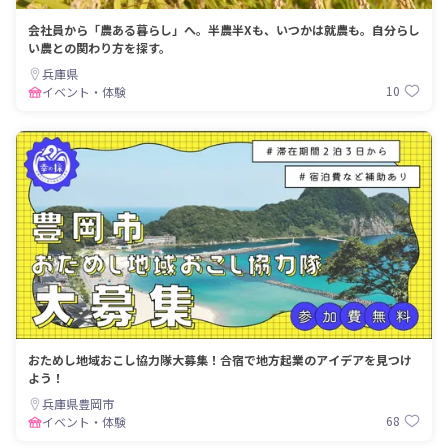
会社員から「農ある暮らし」へ。半農半Xも、いつかは就農も。自分らし
い農との関わり方を探す。
兵庫県
10
イベント・体験
おためし地域おこし協力隊大募集！合宿で地方起業のアイデアを見つけ
よう！
兵庫県豊岡市
68
イベント・体験