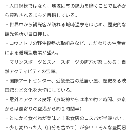
・人口規模ではなく、地域固有の魅力を磨くことで世界か
ら尊敬されるまちを目指している。

・世界中から観光客が訪れる城崎温泉をはじめ、歴史的な
観光名所が目白押し。

・コウノトリの野生復帰の取組みなど、こだわりの生産者
による循環型農業が盛ん。

・マリンスポーツとスノースポーツの両方が楽しめる！自
然アクティビティの宝庫。

・国際アートセンター、近畿最古の芝居小屋、歴史ある映
画館など文化を大切にしている。

・意外とアクセス良好（京阪神からは車で約２時間、東京
からは最寄りの空港から約２時間半）

・とにかく食べ物が美味い！飲食店のコスパが半端ない。

・少し変わった人（自分も含めて）が多い？そんな豊岡暮