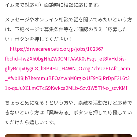
イムまで対応可）面談時に相談に応じます。
メッセージやオンライン相談で話を聞いてみたいという方
は、下記ページで募集条件等をご確認のうえ「応募した
い」ボタンを押してください！

https://drivecareer.etic.or.jp/jobs/10236?
fbclid=IwZXh0bgNhZW0CMTAAAR0sFsqs_et8lVHd5is-
ghyBcqv0ygC8_h8B4HJ_H4WN_O7ng77bU2E1Afc_aem
_Afvbli8jb7hemmuBFOaYwhM0rgkxUF9Y6jRrDpF2L6t3
1x-qsJuXCLmCTcG9Kwkca2MLb-Szv3W5TIf-o_scvKMf
ちょっと気になる！という方や、素敵な活動だけど応募で
きないという方は「興味ある」ボタンを押して応援してい
ただけたら嬉しいです。