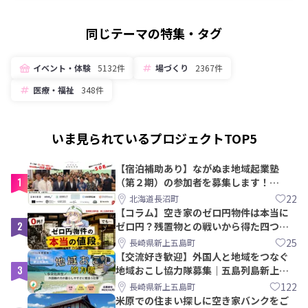
同じテーマの特集・タグ
イベント・体験
5132件
場づくり
2367件
医療・福祉
348件
いま見られているプロジェクトTOP5
【宿泊補助あり】ながぬま地域起業塾
1
（第２期）の参加者を募集します！
【8/21〆】
22
北海道長沼町
【コラム】空き家のゼロ円物件は本当に
2
ゼロ円？残置物との戦いから得た四つの
教訓｜新上五島町
25
長崎県新上五島町
【交流好き歓迎】外国人と地域をつなぐ
3
地域おこし協力隊募集｜五島列島新上五
島町
122
長崎県新上五島町
米原での住まい探しに空き家バンクをご