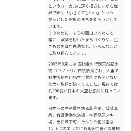
というローカルに深く根ざしながら世
界で輝く「小さくてもいい」という
堂々とした態度のまちを創ろうとして
います。

そのために、まちの面白い人たちと一
緒に、演劇を用いたまちづくりや、生
きものを育む農法など、いろんなこと
に取り組んでいます。
2005年9月には 国指定の特別天然記念
物 コウノトリが自然放鳥され、人里で
野生復帰を目指す世界的にも例がない
壮大な取組が始まりました。現在では
約300羽が日本の大空を悠然と舞ってい
ます。
日本一の生産量を誇る鞄産業、城崎温
泉、竹野浜海水浴場、神鍋高原スキー
場、出石城下町、たんとう花公園な
ど、6つのエリアにある個性豊かな地域