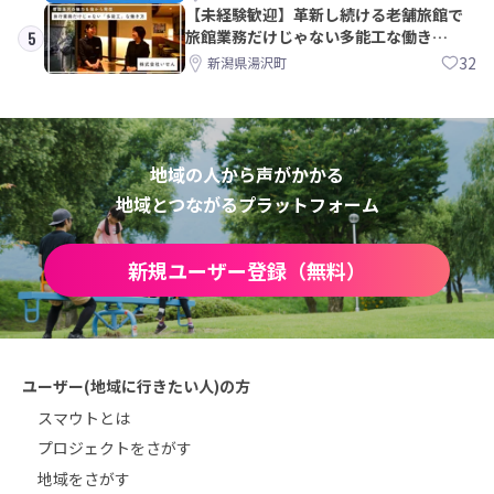
【未経験歓迎】革新し続ける老舗旅館で
旅館業務だけじゃない多能工な働き
5
方。 株式会社いせん
32
新潟県湯沢町
地域の人から声がかかる
地域とつながるプラットフォーム
新規ユーザー登録（無料）
ユーザー(地域に行きたい人)の方
スマウトとは
プロジェクトをさがす
地域をさがす