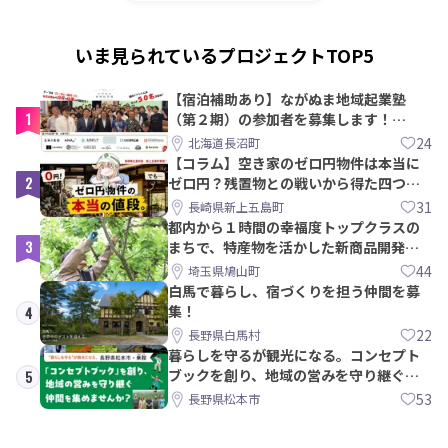
いま見られているプロジェクトTOP5
【宿泊補助あり】ながぬま地域起業塾
1
（第２期）の参加者を募集します！
【8/21〆】
24
北海道長沼町
【コラム】空き家のゼロ円物件は本当に
2
ゼロ円？残置物との戦いから得た四つの
教訓｜新上五島町
31
長崎県新上五島町
都内から１時間の幸福度トップクラスの
3
まちで、特産物を活かした新商品開発＆
PRメンバー募集！
44
埼玉県鳩山町
白馬で暮らし、宿づくりを担う仲間を募
集！
4
22
長野県白馬村
暮らしを守るが観光になる。コンセプト
ブックを創り、地域の営みを守り継ぐ仲
5
間を集めませんか？
53
長野県松本市