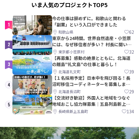
いま人気のプロジェクトTOP5
今の仕事は辞めずに。和歌山と関わる
1
「副業」という入口ができました
62
和歌山県
東京から24時間。世界自然遺産・小笠原
2
には、なぜ移住者が多い？ 村長に聞いて
みた
32
東京都小笠原村
【再募集】感動の絶景とともに。北海道
3
の離島"礼文島"の仕事と暮らし！
39
北海道礼文町
【１名採用予定】日本中を飛び回る！長
沼町移住コーディネーターを募集しま
4
す！
29
北海道長沼町
【交流好き歓迎】外国人と地域をつなぐ
地域おこし協力隊募集｜五島列島新上五
5
島町
134
長崎県新上五島町