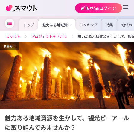
新規登録/ログイン
トップ
魅力ある地域資源
ランキング
特集
地域お
を生かして、観光
の求人
ピーアールに取り
を集め
組んでみません
事内容
スマウト
プロジェクトをさがす
魅力ある地域資源を生かして、観
か？
を比較
合った
けよう
募集終了
魅力ある地域資源を生かして、観光ピーアール
に取り組んでみませんか？