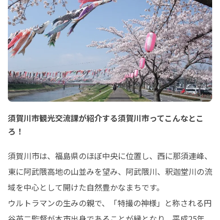
須賀川市観光交流課が紹介する須賀川市ってこんなとこ
ろ！
須賀川市は、福島県のほぼ中央に位置し、西に那須連峰、
東に阿武隈高地の山並みを望み、阿武隈川、釈迦堂川の流
域を中心として開けた自然豊かなまちです。

ウルトラマンの生みの親で、「特撮の神様」と称される円
谷英二監督が本市出身であることが縁となり、平成25年