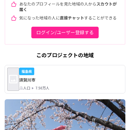
あなたのプロフィールを見た地域の人から
スカウトが
届く
気になった地域の人に
直接チャット
することができる
ログイン/ユーザー登録する
このプロジェクトの地域
福島県
須賀川市
人口
7.50万人