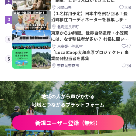
108
和歌山県
【１名採用予定】日本中を飛び回る！長
3
沼町移住コーディネーターを募集しま
す！
48
北海道長沼町
東京から24時間。世界自然遺産・小笠原
には、なぜ移住者が多い？ 村長に聞いて
4
みた
47
東京都小笠原村
「LocalCoop大和高原プロジェクト」事
業開発担当者を募集
5
34
奈良県奈良市
地域の人から声がかかる
地域とつながるプラットフォーム
新規ユーザー登録（無料）