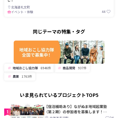
し！
北海道礼文町
44
イベント・体験
同じテーマの特集・タグ
地域おこし協力隊
6946件
商品開発
937件
農業
1763件
いま見られているプロジェクトTOP5
【宿泊補助あり】ながぬま地域起業塾
1
（第２期）の参加者を募集します！
【8/21〆】
24
北海道長沼町