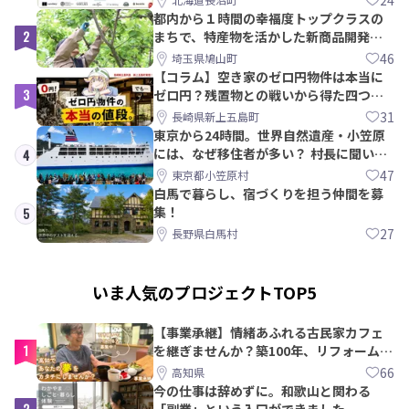
都内から１時間の幸福度トップクラスの
2
まちで、特産物を活かした新商品開発＆
PRメンバー募集！
46
埼玉県鳩山町
【コラム】空き家のゼロ円物件は本当に
3
ゼロ円？残置物との戦いから得た四つの
教訓｜新上五島町
31
長崎県新上五島町
東京から24時間。世界自然遺産・小笠原
には、なぜ移住者が多い？ 村長に聞いて
4
みた
47
東京都小笠原村
白馬で暮らし、宿づくりを担う仲間を募
集！
5
27
長野県白馬村
いま人気のプロジェクトTOP5
【事業承継】情緒あふれる古民家カフェ
1
を継ぎませんか？築100年、リフォームか
ら約10年！
66
高知県
今の仕事は辞めずに。和歌山と関わる
2
「副業」という入口ができました