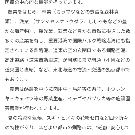
医療の中心的な機能を担っています。

  農業をはじめ、林業（カラマツなどの豊富な森林資
源）、漁業 （サンマやスケトウダラ、ししゃもなどの豊
かな海産物）、観光業、鉱業など豊かな自然に根ざした数
多くの産業を有し、重要港湾で国際バルク戦略港湾にも指
定されている釧路港、道東の空の玄関口である釧路空港、
高速道路（道東自動車道）が阿寒ICまで開通（札幌などの
道央圏と直結）など、東北海道の物流・交通の拠点都市で
もあります。

　農業は酪農を中心に肉用牛・馬産等の畜産、ホウレン
草・キャベツ等の野菜生産、イチゴやパプリカ等の施設園
芸農業が行われています。

  夏の冷涼な気候、スギ・ヒノキの花粉ゼロなど四季折々
の特性があり、ほどよい都市の釧路市は、快適に安心して