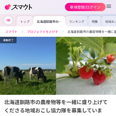
新規登録/ログイン
トップ
北海道釧路市の農
ランキング
特集
地域お
産物等を一緒に盛
の求人
り上げてくださる
を集め
地域おこし協力隊
事内容
スマウト
プロジェクトをさがす
北海道釧路市の農産物等を一緒に
を募集していま
を比較
す！
合った
けよう
募集終了
北海道釧路市の農産物等を一緒に盛り上げて
くださる地域おこし協力隊を募集していま