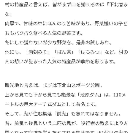
村の特産品と言えば、皆がまず口を揃えるのは「下北春ま
な」

肉厚で、甘味の中にほんのり苦味があり、野菜嫌いの子ど
ももパクパク食べる人気の野菜です。

冬にしか獲れない希少な野菜を、是非お試しあれ。

他にも、「南朝みそ」「ばん茶」「はちみつ」など、村の
人の想いが詰まった人気の特産品が季節を彩ります。
観光地と言えば、まずは下北山スポーツ公園。

上から見ても下から見ても絶景な「池原ダム」は、110メ
ートルの巨大アーチ式ダムとして有名です。

そして、鬼が住む集落「前鬼」も忘れてはなりません。
昔、前鬼と後鬼という二匹の鬼が、役行者の教えにより人
間となって宿坊を営んだとされる集落です。61代目の鬼の