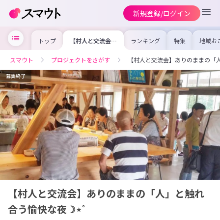
新規登録/ログイン
トップ
【村人と交流会】
ランキング
特集
地域お
ありのままの
の求人
「人」と触れ合う
を集め
愉快な夜☽⋆゜
事内容
スマウト
プロジェクトをさがす
【村人と交流会】ありのままの「
を比較
合った
けよう
募集終了
【村人と交流会】ありのままの「人」と触れ
合う愉快な夜☽⋆゜