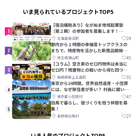
いま見られているプロジェクトTOP5
【宿泊補助あり】ながぬま地域起業塾
1
（第２期）の参加者を募集します！
【8/21〆】
24
北海道長沼町
都内から１時間の幸福度トップクラスの
2
まちで、特産物を活かした新商品開発＆
PRメンバー募集！
45
埼玉県鳩山町
【コラム】空き家のゼロ円物件は本当に
3
ゼロ円？残置物との戦いから得た四つの
教訓｜新上五島町
31
長崎県新上五島町
東京から24時間。世界自然遺産・小笠原
には、なぜ移住者が多い？ 村長に聞いて
4
みた
47
東京都小笠原村
白馬で暮らし、宿づくりを担う仲間を募
集！
5
27
長野県白馬村
いま人気のプロジェクトTOP5