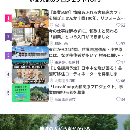
【事業承継】情緒あふれる古民家カフェ
1
を継ぎませんか？築100年、リフォームか
ら約10年！
62
高知県
今の仕事は辞めずに。和歌山と関わる
2
「副業」という入口ができました
93
和歌山県
東京から24時間。世界自然遺産・小笠原
3
には、なぜ移住者が多い？ 村長に聞いて
みた
47
東京都小笠原村
【１名採用予定】日本中を飛び回る！長
沼町移住コーディネーターを募集しま
4
す！
46
北海道長沼町
「LocalCoop大和高原プロジェクト」事
業開発担当者を募集
5
34
奈良県奈良市
地域の人から声がかかる