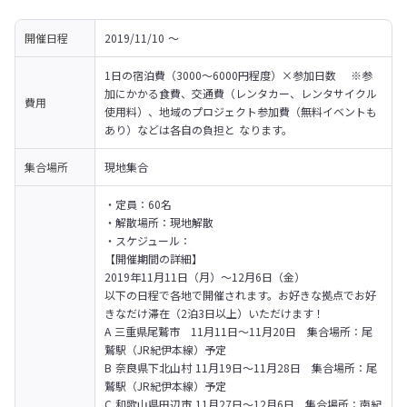
開催日程
2019/11/10 〜 
1日の宿泊費（3000～6000円程度）×参加日数　 ※参
加にかかる食費、交通費（レンタカー、レンタサイクル
費用
使用料）、地域のプロジェクト参加費（無料イベントも
あり）などは各自の負担と なります。 
集合場所
現地集合
・定員：60名

・解散場所：現地解散

・スケジュール：

【開催期間の詳細】

2019年11月11日（月）～12月6日（金）
以下の日程で各地で開催されます。お好きな拠点でお好
きなだけ滞在（2泊3日以上）いただけます！
A 三重県尾鷲市　11月11日～11月20日　集合場所：尾
鷲駅（JR紀伊本線）予定

B 奈良県下北山村 11月19日～11月28日　集合場所：尾
鷲駅（JR紀伊本線）予定

C 和歌山県田辺市 11月27日～12月6日　集合場所：南紀