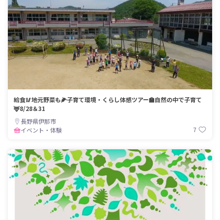
給食🥢地元野菜も🌽子育て環境・くらし体感ツアー🏫自然の中で子育て
🦌8/28＆31
長野県伊那市
7
イベント・体験