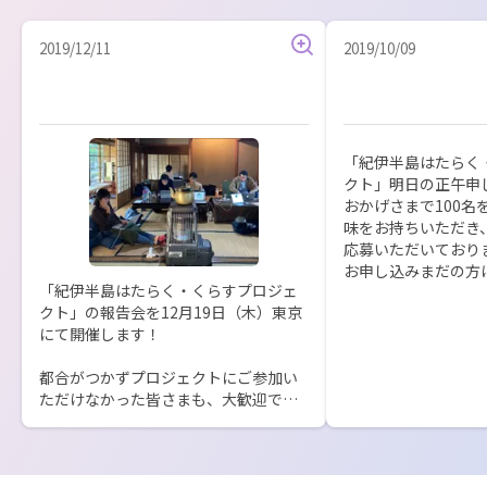
2019/12/11
2019/10/09
「紀伊半島はたらく
クト」明日の正午申
おかげさまで100名
味をお持ちいただき
応募いただいておりま
お申し込みまだの方
「紀伊半島はたらく・くらすプロジェ
（^^）

クト」の報告会を12月19日（木）東京
「興味ある」を押し
にて開催します！

ォームをお送りさせ
都合がつかずプロジェクトにご参加い
ただけなかった皆さまも、大歓迎で
す！当日は３地域の特産品もご用意し
ております。

ぜひお越しくださいませ！
