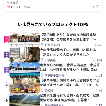
高知県
5
イベント・体験
いま見られているプロジェクトTOP5
【宿泊補助あり】ながぬま地域起業塾
1
（第２期）の参加者を募集します！
【8/21〆】
26
北海道長沼町
今の仕事は辞めずに。和歌山と関わる
2
「副業」という入口ができました
144
和歌山県
東京から24時間。世界自然遺産・小笠原
3
には、なぜ移住者が多い？ 村長に聞いて
みた
54
東京都小笠原村
【事業承継】情緒あふれる古民家カフェ
を継ぎませんか？築100年、リフォームか
4
ら約10年！
76
高知県
起業家を生み育てる村・西粟倉で「起業
型協力隊 事務局長候補」を募集！
5
17
岡山県西粟倉村