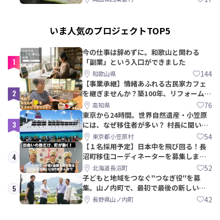
いま人気のプロジェクトTOP5
今の仕事は辞めずに。和歌山と関わる
1
「副業」という入口ができました
144
和歌山県
【事業承継】情緒あふれる古民家カフェ
2
を継ぎませんか？築100年、リフォームか
ら約10年！
76
高知県
東京から24時間。世界自然遺産・小笠原
3
には、なぜ移住者が多い？ 村長に聞いて
みた
54
東京都小笠原村
【１名採用予定】日本中を飛び回る！長
沼町移住コーディネーターを募集しま
4
す！
52
北海道長沼町
子どもと地域をつなぐ"つなぎ役"を募
集。山ノ内町で、最初で最後の新しい学
5
校づくりを一緒に
42
長野県山ノ内町