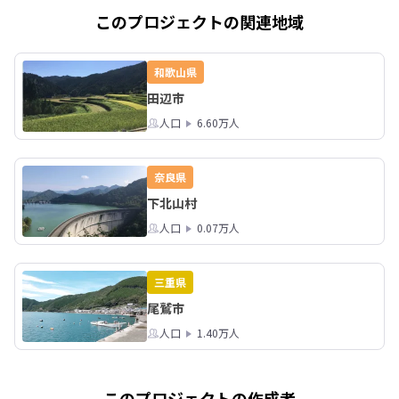
このプロジェクトの関連地域
詳細はこちら

https://smout.jp/plans/1096
和歌山県
田辺市
人口
6.60万人
奈良県
下北山村
人口
0.07万人
三重県
尾鷲市
人口
1.40万人
このプロジェクトの作成者