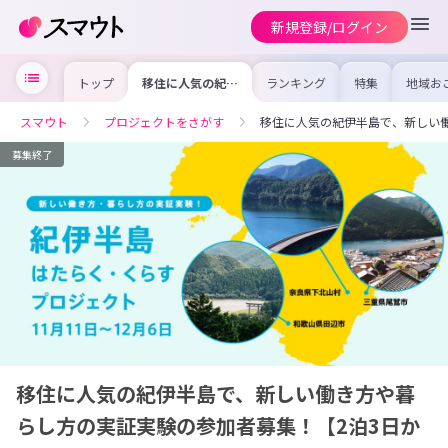
新規登録/ログイン
トップ
移住に人気の紀伊
ランキング
特集
地域お
半島で、新しい働
の求人
き方や暮らし方の
を集め
実証実験の参加者
事内容
スマウト
プロジェクトをさがす
移住に人気の紀伊半島で、新しい
募集！【2泊3日
を比較
から参加可能】
合った
けよう
募集終了
移住に人気の紀伊半島で、新しい働き方や暮
らし方の実証実験の参加者募集！【2泊3日か