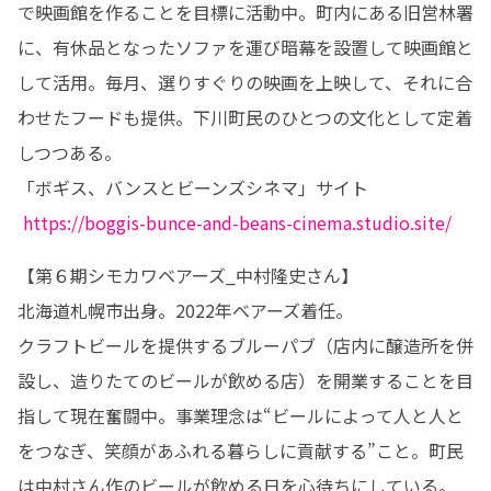
で映画館を作ることを目標に活動中。町内にある旧営林署
に、有休品となったソファを運び暗幕を設置して映画館と
して活用。毎月、選りすぐりの映画を上映して、それに合
わせたフードも提供。下川町民のひとつの文化として定着
しつつある。

「ボギス、バンスとビーンズシネマ」サイト

https://boggis-bunce-and-beans-cinema.studio.site/
【第６期シモカワベアーズ_中村隆史さん】

北海道札幌市出身。2022年ベアーズ着任。

クラフトビールを提供するブルーパブ（店内に醸造所を併
設し、造りたてのビールが飲める店）を開業することを目
指して現在奮闘中。事業理念は“ビールによって人と人と
をつなぎ、笑顔があふれる暮らしに貢献する”こと。町民
は中村さん作のビールが飲める日を心待ちにしている。