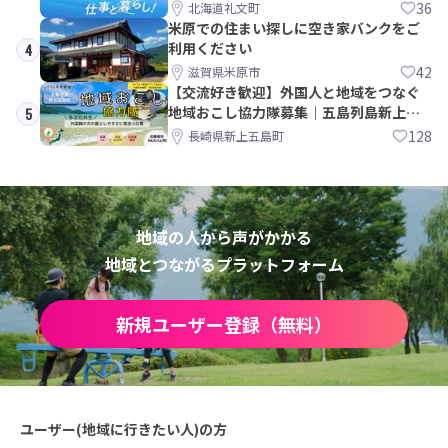
36
北海道礼文町
米原での住まい探しに空き家バンクをご
利用ください
4
42
滋賀県米原市
【交流好き歓迎】外国人と地域をつなぐ
地域おこし協力隊募集｜五島列島新上五
5
島町
128
長崎県新上五島町
地域の人から声がかかる
地域とつながるプラットフォーム
新規ユーザー登録（無料）
ユーザー(地域に行きたい人)の方