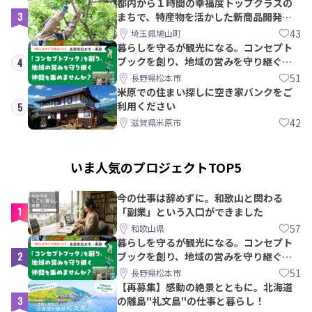
都内から１時間の幸福度トップクラスの
3
まちで、特産物を活かした新商品開発＆
PRメンバー募集！
43
埼玉県鳩山町
暮らしを守るが観光になる。コンセプト
ブックを創り、地域の営みを守り継ぐ仲
4
間を集めませんか？
51
長野県松本市
米原での住まい探しに空き家バンクをご
利用ください
5
42
滋賀県米原市
いま人気のプロジェクトTOP5
今の仕事は辞めずに。和歌山と関わる
1
「副業」という入口ができました
57
和歌山県
暮らしを守るが観光になる。コンセプト
2
ブックを創り、地域の営みを守り継ぐ仲
間を集めませんか？
51
長野県松本市
【再募集】感動の絶景とともに。北海道
3
の離島"礼文島"の仕事と暮らし！