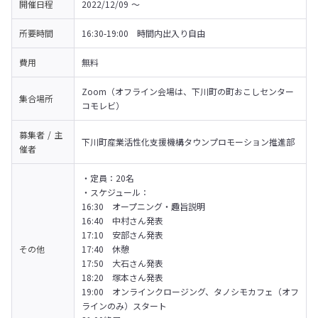
開催日程
2022/12/09 〜 
所要時間
16:30-19:00　時間内出入り自由
費用
無料
Zoom（オフライン会場は、下川町の町おこしセンター
集合場所
コモレビ）
募集者 / 主
下川町産業活性化支援機構タウンプロモーション推進部
催者
・定員：20名

・スケジュール：

16:30　オープニング・趣旨説明

16:40　中村さん発表

17:10　安部さん発表

その他
17:40　休憩

17:50　大石さん発表

18:20　塚本さん発表

19:00　オンラインクロージング、タノシモカフェ（オフ
ラインのみ）スタート
