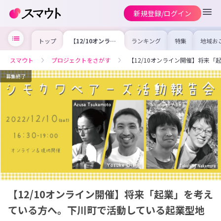
新規登録/ログイン
トップ
【12/10オンライ
ランキング
特集
地域お
ン開催】将来「起
の求人
業」を考えている
を集め
方へ。下川町で活
事内容
スマウト
プロジェクトをさがす
【12/10オンライン開催】将来
動している起業型
を比較
地域おこし協力隊
合った
の活動報告会を参
けよう
募集終了
考にしてみて！
【12/10オンライン開催】将来「起業」を考え
ている方へ。下川町で活動している起業型地