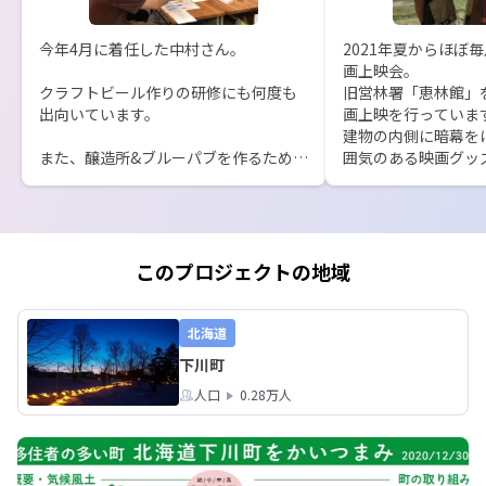
今年4月に着任した中村さん。

2021年夏からほぼ
画上映会。

クラフトビール作りの研修にも何度も
旧営林署「恵林館」
出向いています。

画上映を行っていま
建物の内側に暗幕を
また、醸造所&ブルーパブを作るため、
囲気のある映画グッ
町内の中古物件探しをしています。

場は、まるで安部さ
かのような雰囲気。

また同時に、クラフトビールの愛飲家
を増やすべく、町民交流会内でのビー
そこでは毎回映画に
ル試飲会やビール同好会をスタートす
お酒を用意。

このプロジェクトの地域
るなど、一緒に移住した奥様と二人三
たまに下川ゆかりの
脚で事業を進めています。
に合わせたLIVEを
当にワクワクさせて
北海道
の映画上映会が下川
下川町
あります。
人口
0.28万人