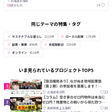
北海道別海町
14
読みもの
同じテーマの特集・タグ
サステナブルな暮らし
2115件
ローカル起業
1703件
副業・兼業
896件
未経験歓迎
2293件
オンライン
4116件
いま見られているプロジェクトTOP5
【宿泊補助あり】ながぬま地域起業塾
1
（第２期）の参加者を募集します！
【8/21〆】
23
北海道長沼町
【コラム】空き家のゼロ円物件は本当に
2
ゼロ円？残置物との戦いから得た四つの
教訓｜新上五島町
30
長崎県新上五島町