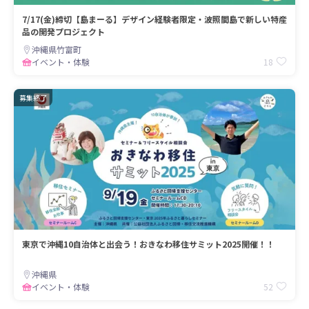
7/17(金)締切【島まーる】デザイン経験者限定・波照間島で新しい特産
品の開発プロジェクト
沖縄県竹富町
18
イベント・体験
募集終了
東京で沖縄10自治体と出会う！おきなわ移住サミット2025開催！！
沖縄県
52
イベント・体験