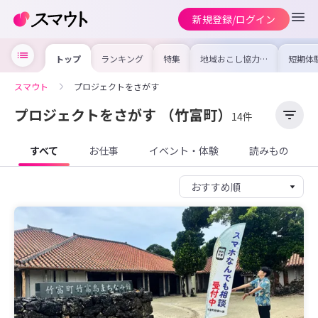
新規登録/ログイン
トップ
ランキング
特集
地域おこし協力隊
短期体
の求人やイベント
り〜数
を集めました！仕
域を知
事内容や募集条件
し移住
スマウト
プロジェクトをさがす
を比較して自分に
期体験
合った地域を見つ
けよう
プロジェクトをさがす
（竹富町）
14件
すべて
お仕事
イベント・体験
読みもの