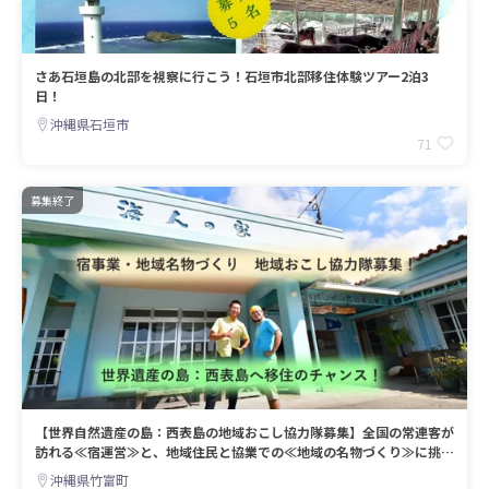
さあ石垣島の北部を視察に行こう！石垣市北部移住体験ツアー2泊3
日！
沖縄県石垣市
71
募集終了
【世界自然遺産の島：西表島の地域おこし協力隊募集】全国の常連客が
訪れる≪宿運営≫と、地域住民と協業での≪地域の名物づくり≫に挑戦
しよう！
沖縄県竹富町