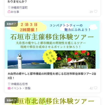
わりませんか？
沖縄県竹富町
29
お仕事
募集終了
大自然の癒やしと都市機能の利便性を感じる石垣市移住体験ツアー2泊
3日！
沖縄県石垣市
42
イベント・体験
募集終了