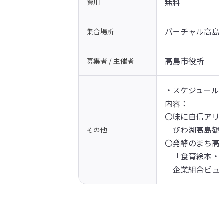
無料
費用
バーチャル高島
集合場所
高島市役所
募集者 / 主催者
・スケジュール
内容：

〇味に自信アリ
　びわ湖高島観
その他
〇発酵のまち高
　「食育絵本・
　企業組合ビ