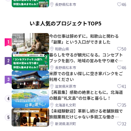
間を集めませんか？
46
長野県松本市
いま人気のプロジェクトTOP5
今の仕事は辞めずに。和歌山と関わる
1
「副業」という入口ができました
50
和歌山県
暮らしを守るが観光になる。コンセプト
2
ブックを創り、地域の営みを守り継ぐ仲
間を集めませんか？
46
長野県松本市
米原での住まい探しに空き家バンクをご
3
利用ください
41
滋賀県米原市
【再募集】感動の絶景とともに。北海道
の離島"礼文島"の仕事と暮らし！
4
35
北海道礼文町
【未経験歓迎】革新し続ける老舗旅館で
旅館業務だけじゃない多能工な働き
5
方。 株式会社いせん
32
新潟県湯沢町