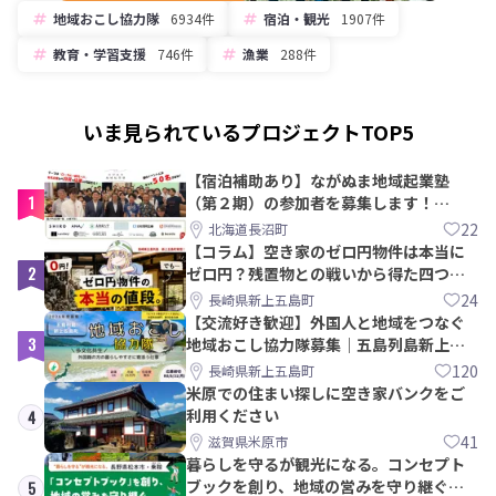
地域おこし協力隊
6934件
宿泊・観光
1907件
教育・学習支援
746件
漁業
288件
いま見られているプロジェクトTOP5
【宿泊補助あり】ながぬま地域起業塾
1
（第２期）の参加者を募集します！
【8/21〆】
22
北海道長沼町
【コラム】空き家のゼロ円物件は本当に
2
ゼロ円？残置物との戦いから得た四つの
教訓｜新上五島町
24
長崎県新上五島町
【交流好き歓迎】外国人と地域をつなぐ
3
地域おこし協力隊募集｜五島列島新上五
島町
120
長崎県新上五島町
米原での住まい探しに空き家バンクをご
利用ください
4
41
滋賀県米原市
暮らしを守るが観光になる。コンセプト
ブックを創り、地域の営みを守り継ぐ仲
5