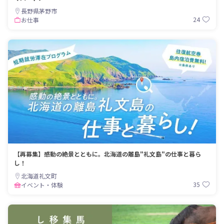
長野県茅野市
24
お仕事
【再募集】感動の絶景とともに。北海道の離島"礼文島"の仕事と暮ら
し！
北海道礼文町
35
イベント・体験