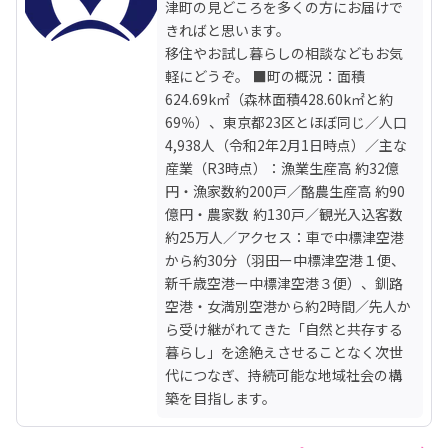
津町の見どころを多くの方にお届けで
きればと思います。

移住やお試し暮らしの相談などもお気
軽にどうぞ。 ■町の概況：面積
624.69k㎡（森林面積428.60k㎡と約
69％）、東京都23区とほぼ同じ／人口
4,938人（令和2年2月1日時点）／主な
産業（R3時点）：漁業生産高 約32億
円・漁家数約200戸／酪農生産高 約90
億円・農家数 約130戸／観光入込客数 
約25万人／アクセス：車で中標津空港
から約30分（羽田ー中標津空港１便、
新千歳空港ー中標津空港３便）、釧路
空港・女満別空港から約2時間／先人か
ら受け継がれてきた「自然と共存する
暮らし」を途絶えさせることなく次世
代につなぎ、持続可能な地域社会の構
築を目指します。