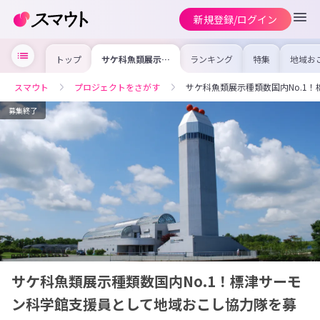
新規登録/ログイン
トップ
サケ科魚類展示種
ランキング
特集
地域お
類数国内No.1！
の求人
標津サーモン科学
を集め
館支援員として地
事内容
スマウト
プロジェクトをさがす
サケ科魚類展示種類数国内No.1
域おこし協力隊を
を比較
募集！
合った
けよう
募集終了
サケ科魚類展示種類数国内No.1！標津サーモ
ン科学館支援員として地域おこし協力隊を募