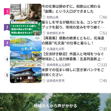
今の仕事は辞めずに。和歌山と関わる
1
「副業」という入口ができました
60
和歌山県
暮らしを守るが観光になる。コンセプト
2
ブックを創り、地域の営みを守り継ぐ仲
間を集めませんか？
52
長野県松本市
【再募集】感動の絶景とともに。北海道
3
の離島"礼文島"の仕事と暮らし！
37
北海道礼文町
【交流好き歓迎】外国人と地域をつなぐ
地域おこし協力隊募集｜五島列島新上五
4
島町
132
長崎県新上五島町
米原での住まい探しに空き家バンクをご
利用ください
5
45
滋賀県米原市
地域の人から声がかかる