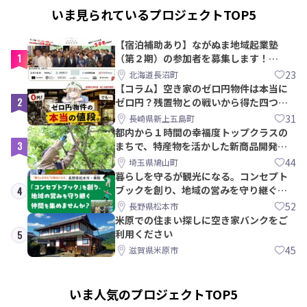
いま見られているプロジェクトTOP5
【宿泊補助あり】ながぬま地域起業塾
1
（第２期）の参加者を募集します！
【8/21〆】
23
北海道長沼町
【コラム】空き家のゼロ円物件は本当に
2
ゼロ円？残置物との戦いから得た四つの
教訓｜新上五島町
31
長崎県新上五島町
都内から１時間の幸福度トップクラスの
3
まちで、特産物を活かした新商品開発＆
PRメンバー募集！
44
埼玉県鳩山町
暮らしを守るが観光になる。コンセプト
ブックを創り、地域の営みを守り継ぐ仲
4
間を集めませんか？
52
長野県松本市
米原での住まい探しに空き家バンクをご
利用ください
5
45
滋賀県米原市
いま人気のプロジェクトTOP5