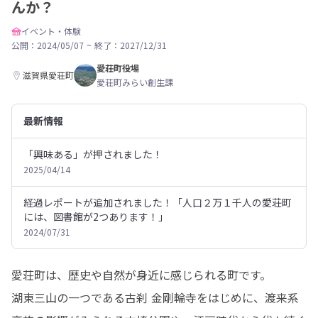
んか？
イベント・体験
公開：2024/05/07
~
終了：2027/12/31
愛荘町役場
滋賀県愛荘町
愛荘町みらい創生課
最新情報
「興味ある」が押されました！
2025/04/14
経過レポートが追加されました！「人口２万１千人の愛荘町
には、図書館が2つあります！」
2024/07/31
愛荘町は、歴史や自然が身近に感じられる町です。

湖東三山の一つである古刹 金剛輪寺をはじめに、渡来系