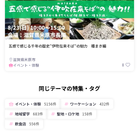
五感で感じる千年の歴史”伊吹在来そば”の魅力 種まき編
滋賀県米原市
8
イベント・体験
同じテーマの特集・タグ
イベント・体験
5156件
ワーケーション
432件
地域留学
683件
聖地・ロケ地
158件
飲食店
556件