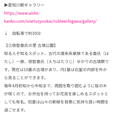
https://www.aisho-
kanko.com/sisetusyoukai/rubleechigawa/gallery/
↓　自転車で約30分
【②依智秦氏の里 古墳公園】

知る人ぞ知るスポット、古代の渡来系豪族である秦氏（は
たし）一族、依智秦氏（えちはたうじ）ゆかりの古墳群で
す。現在は10基の古墳があり、内1基は石室の内部を外か
ら見ることができます。

毎年4月初旬から中旬まで、周囲を取り囲むように桜の木
が咲くので、お弁当を持ってお花見を楽しめるスポットと
しても有名。初夏は山々の新緑を背景に気持ち良い時間を
過ごせます。
