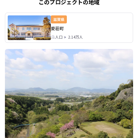
▶図書館特集！子どもも大人も楽しめ
りの館」

このプロジェクトの地域
る工夫が揃うこだわりの図書館を紹介
します！

■内容：愛知川びん
https://smout.jp/plans/18018
験／あいしょうまち探
滋賀県
愛荘町
■参加費：30,000円
人口
2.14万人
※びん細工手まり１
師料・昼食弁当３回
写真代・保険料等含む
■参加資格：愛荘町
知川びん細工手まり
どなたでも。手まり
せん　★３日間全て
ります

■定員：20名（応
選）

■申込締切：2024
午後５時

▼詳しくはこちらをご
チラシ：https://www