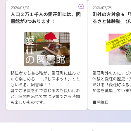
2024/07/31
2024/07/25
人口２万１千人の愛荘町には、図
町外の方対象★「
書館が2つあります！
るさと体験塾」び
作参加者募集中！
移住者でもある私が、愛荘町に住んで
愛荘町外の方に、び
から楽しめる「一押しスポット」とと
体験と愛荘の歴史・
もいえる、図書館！！

だける「愛荘町ふる
暑すぎる夏を外で感じるのも良いけれ
加者を募集しています
ど、時間を忘れて本に没頭できる時間
も楽しいものです。

■開催日

2024年９月２１日(土
そんな図書館の紹介記事を公開しまし
※３日間連続受講にな
た。ぜひご覧ください★

■主会場：愛荘町立