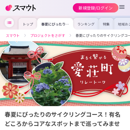
新規登録/ログイン
トップ
春夏にぴったりの
ランキング
特集
地域お
サイクリングコー
の求人
ス！有名どころか
を集め
らコアなスポット
事内容
スマウト
プロジェクトをさがす
春夏にぴったりのサイクリングコ
まで巡ってみませ
を比較
んか？
合った
けよう
春夏にぴったりのサイクリングコース！有名
どころからコアなスポットまで巡ってみませ