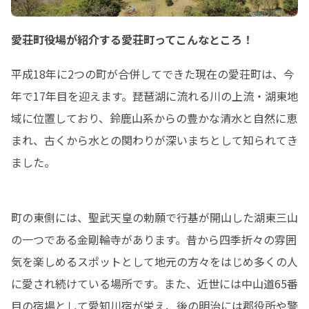
kanko.com/wp/wp-
content/uploads/2
taikenjyuku.pdf

愛荘町役場が紹介する愛荘町ってこんなところ！
▼申込用紙はこちら
平成18年に2つの町が合併してできた現在の愛荘町は、今
できます。

https://www.aisho-
年で17年目を迎えます。琵琶湖に流れる川の上流・湖東地
kanko.com/wp/wp-
域に位置しており、鈴鹿山系からの豊かな清水と自然に恵
content/uploads/2
mousikomisyo.pdf
まれ、古くから水との関わりが深いまちとして知られてき
ました。
町の東側には、聖武天皇の勅願で行基が開山した湖東三山
の一つである金剛輪寺があります。昔から四季折々の雰囲
気を楽しめるスポットとして地元の方々をはじめ多くの人
に愛され続けている場所です。また、近世には中山道65番
目の宿場として愛知川宿が栄え、後の明治には郡役所や警