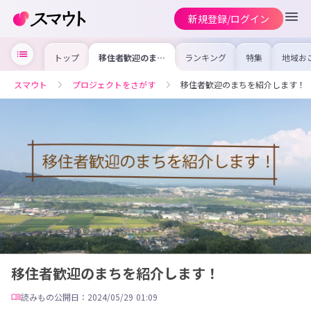
新規登録/ログイン
トップ
移住者歓迎のまち
ランキング
特集
地域お
を紹介します！
の求人
を集め
事内容
スマウト
プロジェクトをさがす
移住者歓迎のまちを紹介します！
を比較
合った
けよう
移住者歓迎のまちを紹介します！
読みもの
公開日：2024/05/29 01:09