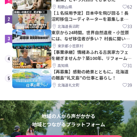
62
和歌山県
【１名採用予定】日本中を飛び回る！長
2
沼町移住コーディネーターを募集しま
す！
33
北海道長沼町
東京から24時間。世界自然遺産・小笠原
3
には、なぜ移住者が多い？ 村長に聞いて
みた
33
東京都小笠原村
【事業承継】情緒あふれる古民家カフェ
を継ぎませんか？築100年、リフォームか
4
ら約10年！
31
高知県
【再募集】感動の絶景とともに。北海道
の離島"礼文島"の仕事と暮らし！
5
39
北海道礼文町
地域の人から声がかかる
地域とつながるプラットフォーム