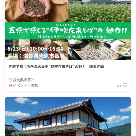
五感で感じる千年の歴史”伊吹在来そば”の魅力 種まき編
滋賀県米原市
13
イベント・体験