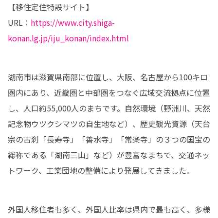
【移住定住特設サイト】

URL：
https://www.city.shiga-
konan.lg.jp/iju_konan/index.html
湖南市は滋賀県南部に位置し、大阪、名古屋から100キロ
圏内にあり、近畿圏と中部圏をつなぐ広域交流拠点に位置
し、人口約55,000人のまちです。自然環境（野洲川、天然
記念物ウツクシマツの自生地など）、歴史観光資源（天台
宗の古刹「長寿寺」「善水寺」「常楽寺」の３つの国宝の
総称である「湖南三山」など）が豊富なまちで、交通ネッ
トワーク、工業団地の整備により発展してきました。
外国人移住者も多く、外国人比率は県内で最も高く、多様