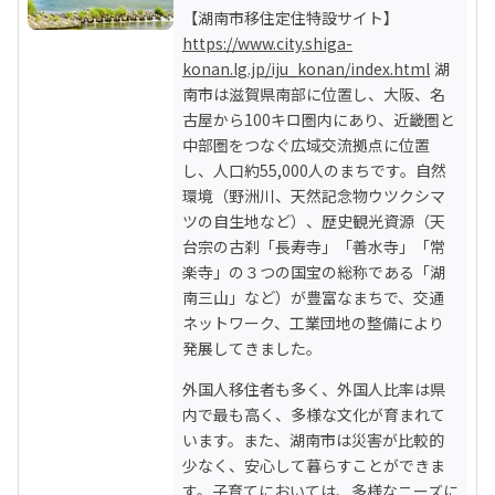
https://www.city.shiga-
konan.lg.jp/iju_konan/index.html
 湖
南市は滋賀県南部に位置し、大阪、名
古屋から100キロ圏内にあり、近畿圏と
中部圏をつなぐ広域交流拠点に位置
し、人口約55,000人のまちです。自然
環境（野洲川、天然記念物ウツクシマ
ツの自生地など）、歴史観光資源（天
台宗の古刹「長寿寺」「善水寺」「常
楽寺」の３つの国宝の総称である「湖
南三山」など）が豊富なまちで、交通
ネットワーク、工業団地の整備により
発展してきました。
外国人移住者も多く、外国人比率は県
内で最も高く、多様な文化が育まれて
います。また、湖南市は災害が比較的
少なく、安心して暮らすことができま
す。子育てにおいては、多様なニーズに