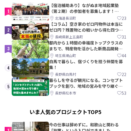
【宿泊補助あり】ながぬま地域起業塾
1
（第２期）の参加者を募集します！
【8/21〆】
23
北海道長沼町
【コラム】空き家のゼロ円物件は本当に
2
ゼロ円？残置物との戦いから得た四つの
教訓｜新上五島町
31
長崎県新上五島町
都内から１時間の幸福度トップクラスの
3
まちで、特産物を活かした新商品開発＆
PRメンバー募集！
44
埼玉県鳩山町
白馬で暮らし、宿づくりを担う仲間を募
集！
4
22
長野県白馬村
暮らしを守るが観光になる。コンセプト
ブックを創り、地域の営みを守り継ぐ仲
5
間を集めませんか？
53
長野県松本市
いま人気のプロジェクトTOP5
今の仕事は辞めずに。和歌山と関わる
1
「副業」という入口ができました