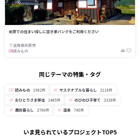
米原での住まい探しに空き家バンクをご利用ください
滋賀県米原市
46
読みもの
同じテーマの特集・タグ
読みもの
1962件
サステナブルな暮らし
2116件
おひとりさま移住
2465件
のびのび子育て
2326件
農的暮らし
2766件
温泉
745件
いま見られているプロジェクトTOP5