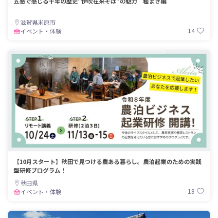
五感で感じる千年の歴史”伊吹在来そば”の魅力 種まき編
滋賀県米原市
14
イベント・体験
【10月スタート】秋田で見つける農ある暮らし。農泊起業のための実践
型研修プログラム！
秋田県
18
イベント・体験