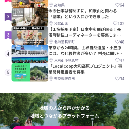
ら約10年！
64
高知県
今の仕事は辞めずに。和歌山と関わる
2
「副業」という入口ができました
102
和歌山県
【１名採用予定】日本中を飛び回る！長
3
沼町移住コーディネーターを募集しま
す！
48
北海道長沼町
東京から24時間。世界自然遺産・小笠原
には、なぜ移住者が多い？ 村長に聞いて
4
みた
47
東京都小笠原村
「LocalCoop大和高原プロジェクト」事
業開発担当者を募集
5
34
奈良県奈良市
地域の人から声がかかる
地域とつながるプラットフォーム