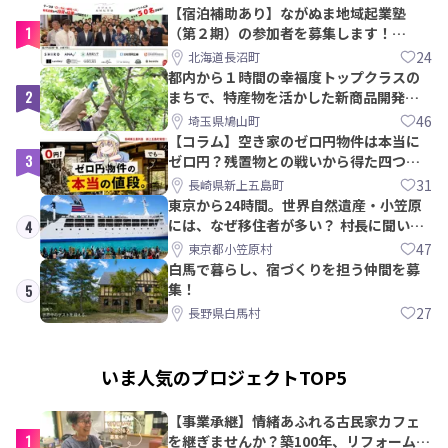
【宿泊補助あり】ながぬま地域起業塾
1
（第２期）の参加者を募集します！
【8/21〆】
24
北海道長沼町
都内から１時間の幸福度トップクラスの
2
まちで、特産物を活かした新商品開発＆
PRメンバー募集！
46
埼玉県鳩山町
【コラム】空き家のゼロ円物件は本当に
3
ゼロ円？残置物との戦いから得た四つの
教訓｜新上五島町
31
長崎県新上五島町
東京から24時間。世界自然遺産・小笠原
には、なぜ移住者が多い？ 村長に聞いて
4
みた
47
東京都小笠原村
白馬で暮らし、宿づくりを担う仲間を募
集！
5
27
長野県白馬村
いま人気のプロジェクトTOP5
【事業承継】情緒あふれる古民家カフェ
1
を継ぎませんか？築100年、リフォームか