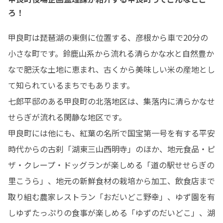
ろ！
甲良町は琵琶湖の東側に位置する、彦根から車で20分の
小さな町です。鈴鹿山系から流れる清らかな水と自然豊か
なで肥沃な土地に恵まれ、古くから美味しい米の産地とし
て知られているまちでもあります。

七郎平邸のある甲良町の北落地区は、集落内に清らかなせ
せらぎが流れる閑静な地区です。

甲良町には他にも、紅葉の名所で国宝第一号を有する平安
時代からの古刹「湖東三山西明寺」のほか、地元食品・ピ
ザ・クレープ・ドッグランが楽しめる「道の駅せせらぎの
里こうら」、地元の新鮮食材の栽培から加工、飲食店まで
取り組む農家レストラン「おだいどこ野幸」、ゆず園を有
しゆずたっぷりの食事が楽しめる「ゆずのだいどこ」、湖