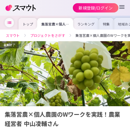
新規登録/ログイン
トップ
集落営農×個人農
ランキング
特集
地域お
園のWワークを実
の求人
践！農業経営者
を集め
中山凌輔さん
事内容
スマウト
プロジェクトをさがす
集落営農×個人農園のWワークを実
を比較
合った
けよう
募集終了
集落営農×個人農園のWワークを実践！農業
経営者 中山凌輔さん