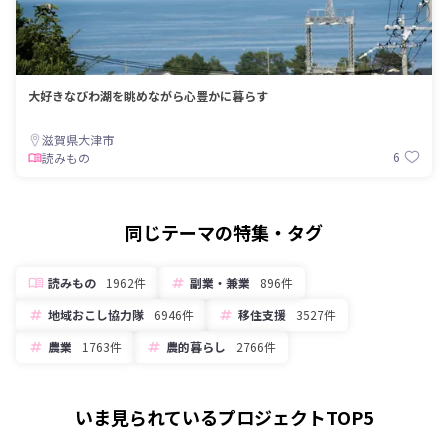
大好きなびわ湖を眺めながら心豊かに暮らす
滋賀県大津市
6
読みもの
同じテーマの特集・タグ
読みもの
1962件
副業・兼業
896件
地域おこし協力隊
6946件
移住支援
3527件
農業
1763件
農的暮らし
2766件
いま見られているプロジェクトTOP5