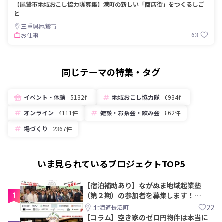
【尾鷲市地域おこし協力隊募集】港町の新しい「商店街」をつくるしご
と
三重県尾鷲市
63
お仕事
同じテーマの特集・タグ
イベント・体験
5132件
地域おこし協力隊
6934件
オンライン
4111件
雑談・お茶会・飲み会
862件
場づくり
2367件
いま見られているプロジェクトTOP5
【宿泊補助あり】ながぬま地域起業塾
1
（第２期）の参加者を募集します！
【8/21〆】
22
北海道長沼町
【コラム】空き家のゼロ円物件は本当に