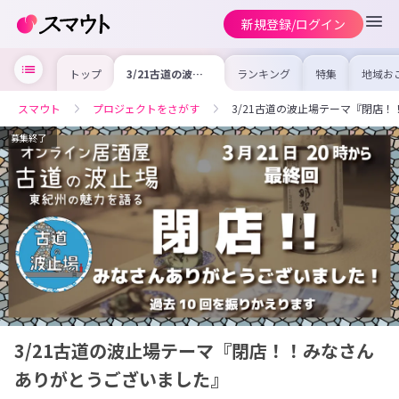
新規登録/ログイン
トップ
3/21古道の波止
ランキング
特集
地域お
場テーマ『閉
の求人
店！！みなさんあ
を集め
りがとうございま
事内容
スマウト
プロジェクトをさがす
3/21古道の波止場テーマ『閉店
した』
を比較
合った
けよう
募集終了
3/21古道の波止場テーマ『閉店！！みなさん
ありがとうございました』