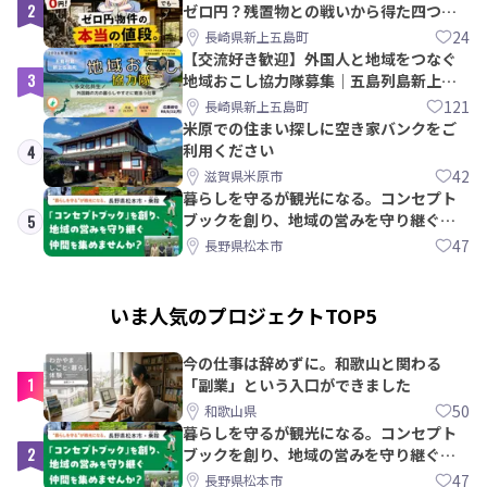
2
ゼロ円？残置物との戦いから得た四つの
教訓｜新上五島町
24
長崎県新上五島町
【交流好き歓迎】外国人と地域をつなぐ
3
地域おこし協力隊募集｜五島列島新上五
島町
121
長崎県新上五島町
米原での住まい探しに空き家バンクをご
利用ください
4
42
滋賀県米原市
暮らしを守るが観光になる。コンセプト
ブックを創り、地域の営みを守り継ぐ仲
5
間を集めませんか？
47
長野県松本市
いま人気のプロジェクトTOP5
今の仕事は辞めずに。和歌山と関わる
1
「副業」という入口ができました
50
和歌山県
暮らしを守るが観光になる。コンセプト
2
ブックを創り、地域の営みを守り継ぐ仲
間を集めませんか？
47
長野県松本市