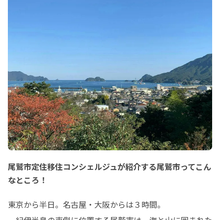
移住のこと、東紀州
ミーティング ID: 876 6050 7386

りたいことがありま
パスコード: 715251

尾鷲市定住移住コンシェルジュが紹介する尾鷲市ってこん
なところ！
東京から半日。名古屋・大阪からは３時間。

　紀伊半島の東側に位置する尾鷲市は、海と山に囲まれた