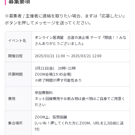
募集要項
※募集者 / 主催者に連絡を取りたい場合、まずは「応募したい」
ボタンを押してメッセージを送ってください。
オンライン居酒屋　古道の波止場 テーマ『閉店！！みな
イベント名
さんありがとうございました』
開催日程
2025/03/21 11:00 〜 2025/03/21 12:00
3月21日(金)　20時~21時

所要時間
ZOOM会場(19:45会場)

※終了時間が押す可能性あり
参加費無料

費用
ネット回線費用やお飲み物は食べ物はご自身でご用意く
ださい
ZOOM上、仮想店舗

集合場所
(いいね！押してくれた方にZOOM、URLを2,3日前に送
付)