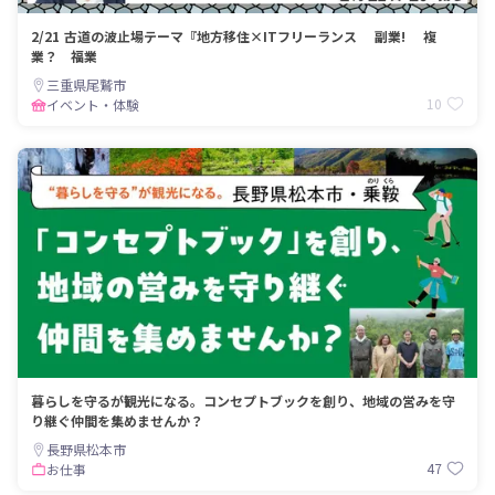
2/21 古道の波止場テーマ『地方移住×ITフリーランス 副業! 複
業？ 福業
三重県尾鷲市
10
イベント・体験
暮らしを守るが観光になる。コンセプトブックを創り、地域の営みを守
り継ぐ仲間を集めませんか？
長野県松本市
47
お仕事