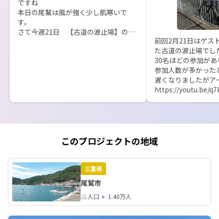
ですね

本日の尾鷲は風が強く少し肌寒いで
す。

さて今週21日　【古道の波止場】の
前回2月21日はゲス
ZOOMリンクを公開します。

た古道の波止場でした
最終回となり、振り返りとなりますが

30名ほどの参加が
お時間がありましたら、ご参加くださ
参加人数が多かったと
い。

遅くなりましたがアー
居酒屋ですので、ビール片手に視聴し
https://youtu.be/q
ていただければと思います(笑)

前回はゲストもお呼
(もちろんノンアルでも)

あり、なんか冒頭の
戸田昌良/Todaccio さんがあなたをス
思います。

ケジュール済みの Zoom ミーティング
現在は店長はこの時
に招待しています。

WEB制作に打ち込ん
このプロジェクトの地域
他にもイベントなど
トピック: 古道の波止場3月最終回？

多忙な日々を送ってい
時刻: 2025年3月21日 07:45 PM 大阪、
※写真は来月、尾鷲
札幌、東京

三重県
とのサイクリングイ
Zoom ミーティングに参加する

尾鷲市
枚です。

https://us06web.zoom.us/j/87660507
人口
1.40万人
386?
今回、最終回は力を
pwd=LWsxsLcZMr4gtsXoMAx0bsDCG
やりたいと考えていま
cGOsR.1
