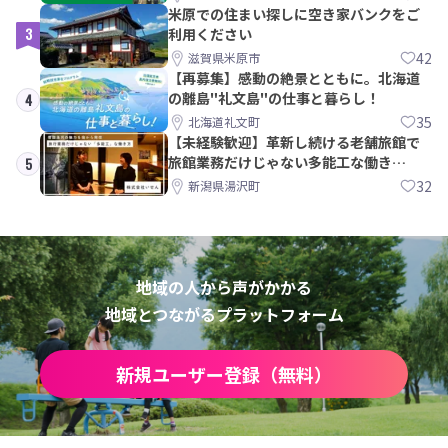
米原での住まい探しに空き家バンクをご
3
利用ください
42
滋賀県米原市
【再募集】感動の絶景とともに。北海道
の離島"礼文島"の仕事と暮らし！
4
35
北海道礼文町
【未経験歓迎】革新し続ける老舗旅館で
旅館業務だけじゃない多能工な働き
5
方。 株式会社いせん
32
新潟県湯沢町
地域の人から声がかかる
地域とつながるプラットフォーム
新規ユーザー登録（無料）