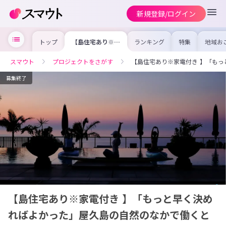
新規登録/ログイン
トップ
【島住宅あり※家
ランキング
特集
地域お
電付き 】「もっ
の求人
と早く決めればよ
を集め
かった」屋久島の
事内容
スマウト
プロジェクトをさがす
【島住宅あり※家電付き 】「も
自然のなかで働く
を比較
という選択
合った
けよう
募集終了
【島住宅あり※家電付き 】「もっと早く決め
ればよかった」屋久島の自然のなかで働くと