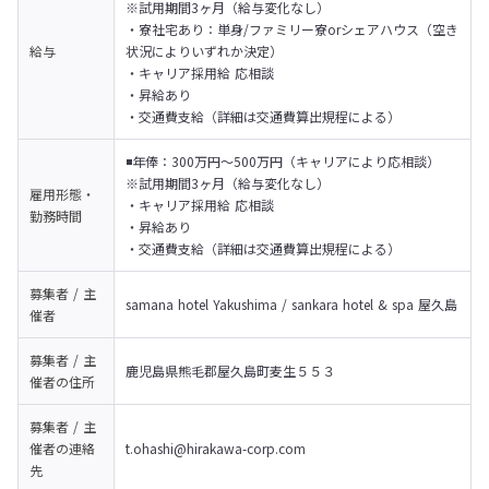
※試用期間3ヶ月（給与変化なし）
・寮社宅あり：単身/ファミリー寮orシェアハウス（空き
給与
状況によりいずれか決定）

・キャリア採用給 応相談

・昇給あり

・交通費支給（詳細は交通費算出規程による）
◾️年俸：300万円〜500万円（キャリアにより応相談）

※試用期間3ヶ月（給与変化なし）
雇用形態・
・キャリア採用給 応相談

勤務時間
・昇給あり

・交通費支給（詳細は交通費算出規程による）
募集者 / 主
samana hotel Yakushima / sankara hotel & spa 屋久島
催者
募集者 / 主
鹿児島県熊毛郡屋久島町麦生５５３
催者の
住所
募集者 / 主
催者の
連絡
t.ohashi@hirakawa-corp.com
先