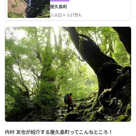
然を守る大きな力になると信じていま
屋久島町
す。

これからも、一人ひとりができること
人口
1.17万人
を続けながら、持続可能な島づくりに
貢献してまいります。
内村 友也が紹介する屋久島町ってこんなところ！