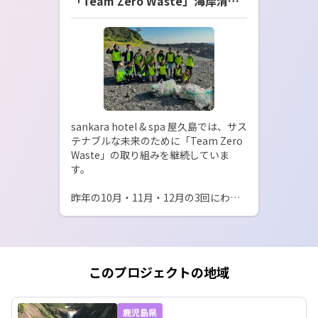
「Team Zero Waste」海岸清掃
活動レポート
sankara hotel & spa 屋久島では、サス
テナブルな未来のために「Team Zero 
Waste」の取り組みを継続していま
す。

昨年の10月・11月・12月の3回にわた
り、スタッフだけでなくスタッフの家
族も一緒に、ホテル近隣の海岸でビー
チクリーンを実施しました。

険しい岩場を越えながら、皆で集めた
ゴミの総量は3日間で約240kg。

このプロジェクトの地域
それぞれ約1時間の活動でしたが、小さ
な行動の積み重ねが、屋久島の海と自
鹿児島県