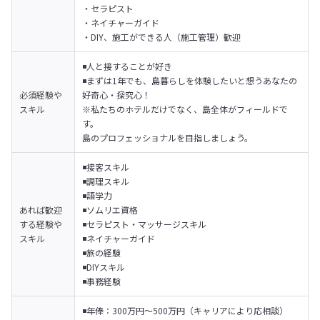
・セラピスト

・ネイチャーガイド

・DIY、施工ができる人（施工管理）歓迎
◾️人と接することが好き

◾️まずは1年でも、島暮らしを体験したいと想うあなたの
必須経験や
好奇心・探究心！

スキル
※私たちのホテルだけでなく、島全体がフィールドで
す。

島のプロフェッショナルを目指しましょう。
◾️接客スキル

◾️調理スキル

◾️語学力

あれば歓迎
◾️ソムリエ資格

する経験や
◾️セラピスト・マッサージスキル

スキル
◾️ネイチャーガイド

◾️旅の経験

◾️DIYスキル

◾️事務経験
◾️年俸：300万円〜500万円（キャリアにより応相談）