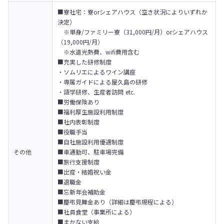
■寮社宅：寮orシェアハウス（空き状況によりいずれか
決定）

　※単身/ファミリー寮（31,000円/月）orシェアハウス
（19,000円/月）

　※水道光熱費、wifi費用含む
■充実した研修制度

・ソムリエによるワイン講座

・専属ガイドによる屋久島の研修

・語学研修、生産者訪問 etc.
■労働保険あり

■福利厚生施設利用制度

■社内表彰制度

■役職手当

■自社施設利用優遇制度

その他
■車通勤可、駐車場完備

■旅行支援制度

■出産・結婚祝い金

■退職金

■忘新年会補助金

■慶弔見舞金あり（詳細は慶弔規程による）

■社員食堂（事業所による）

■まかない支給
