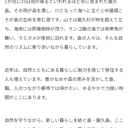
1か月に35日雨が降るといわれるほど水に恵まれた屋久
島。その雨が森を潤し、川となって海へと注ぐ――この循環こ
そが島の生命を育む源です。山では屋久杉が時を超えて立
ち、海岸には照葉樹林が茂り、サンゴ礁の海では熱帯魚が
舞い、ウミガメが産卵に訪れます。島の人々は、そんな自
然のリズムに寄り添いながら暮らしています。
近年は、自然とともにある暮らしに魅力を感じて移住する
人も増えています。豊かな水や森の恵みを活かした食、
職、人のつながり――都市では得がたい、ゆるやかで力強い時
間がここにあります。
自然を守りながら、新しい暮らしを紡ぐ島・屋久島。ここ