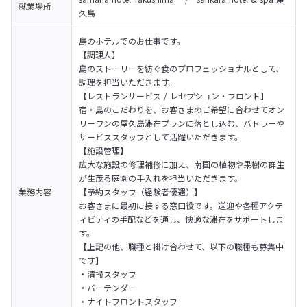
就業場所
久島
島のホテルでのお仕事です。
【調理人】

島のストーリーを紡ぐ食のプロフェッショナルとして、
調理を担当いただきます。
【レストランサービス / レセプション・フロント】

宿・島のこだわりを、お客さまのご希望に合わせてオン
リーワンの屋久島滞在プランに落とし込む、バトラーや
サービススタッフとして活躍いただきます。
【施設管理】

広大な施設の修理補修に加え、南国の植物や果樹の群生
が生茂る庭園の手入れを担当いただきます。
業務内容
【予約スタッフ（経験者優遇）】

お客さまに最初に接する窓口役です。送迎や各種アクテ
ィビティの手配などを通し、快適な滞在をサポートしま
す。
【上記の他、職種と掛け合わせて、以下の職種も募集中
です】

・清掃スタッフ

・バーテンダー

・ナイトフロントスタッフ
