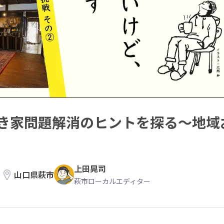
き家問題解消のヒントを探る～地域
上田晃司
山口県萩市
萩市ローカルエディター