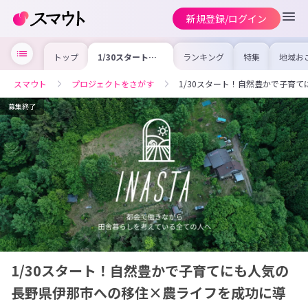
新規登録/ログイン
トップ
1/30スタート！
ランキング
特集
地域お
自然豊かで子育て
の求人
にも人気の長野県
を集め
伊那市への移住×
事内容
スマウト
プロジェクトをさがす
1/30スタート！自然豊かで子育
農ライフを成功に
を比較
導くプログラム開
合った
講。全国から参加
けよう
募集終了
できる完全オンラ
イン講座
1/30スタート！自然豊かで子育てにも人気の
長野県伊那市への移住×農ライフを成功に導