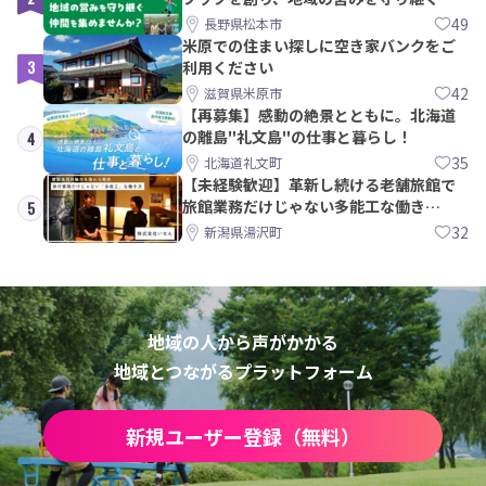
間を集めませんか？
49
長野県松本市
米原での住まい探しに空き家バンクをご
3
利用ください
42
滋賀県米原市
【再募集】感動の絶景とともに。北海道
の離島"礼文島"の仕事と暮らし！
4
35
北海道礼文町
【未経験歓迎】革新し続ける老舗旅館で
旅館業務だけじゃない多能工な働き
5
方。 株式会社いせん
32
新潟県湯沢町
地域の人から声がかかる
地域とつながるプラットフォーム
新規ユーザー登録（無料）