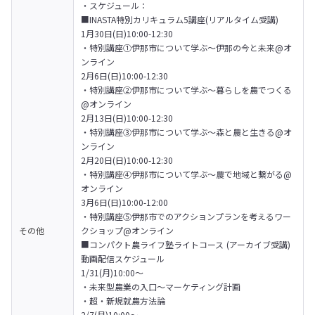
・スケジュール：

■INASTA特別カリキュラム5講座(リアルタイム受講) 

1月30日(日)10:00-12:30 

・特別講座①伊那市について学ぶ〜伊那の今と未来@オ
ンライン 

2月6日(日)10:00-12:30

・特別講座②伊那市について学ぶ〜暮らしを農でつくる
@オンライン 

2月13日(日)10:00-12:30 

・特別講座③伊那市について学ぶ〜森と農と生きる@オ
ンライン 

2月20日(日)10:00-12:30 

・特別講座④伊那市について学ぶ〜農で地域と繋がる@
オンライン 

3月6日(日)10:00-12:00 

・特別講座⑤伊那市でのアクションプランを考えるワー
その他
クショップ@オンライン

■コンパクト農ライフ塾ライトコース (アーカイブ受講)
動画配信スケジュール 

1/31(月)10:00〜 

・未来型農業の入口～マーケティング計画 

・超・新規就農方法論

2/7(月)10:00〜 
