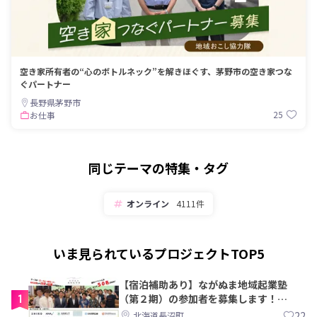
空き家所有者の“心のボトルネック”を解きほぐす、茅野市の空き家つな
ぐパートナー
長野県茅野市
25
お仕事
同じテーマの特集・タグ
オンライン
4111件
いま見られているプロジェクトTOP5
【宿泊補助あり】ながぬま地域起業塾
1
（第２期）の参加者を募集します！
【8/21〆】
22
北海道長沼町