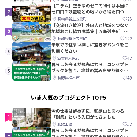
【コラム】空き家のゼロ円物件は本当に
2
ゼロ円？残置物との戦いから得た四つの
教訓｜新上五島町
25
長崎県新上五島町
【交流好き歓迎】外国人と地域をつなぐ
3
地域おこし協力隊募集｜五島列島新上五
島町
122
長崎県新上五島町
米原での住まい探しに空き家バンクをご
利用ください
4
42
滋賀県米原市
暮らしを守るが観光になる。コンセプト
ブックを創り、地域の営みを守り継ぐ仲
5
間を集めませんか？
49
長野県松本市
いま人気のプロジェクトTOP5
今の仕事は辞めずに。和歌山と関わる
1
「副業」という入口ができました
52
和歌山県
暮らしを守るが観光になる。コンセプト
2
ブックを創り、地域の営みを守り継ぐ仲