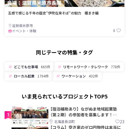
五感で感じる千年の歴史”伊吹在来そば”の魅力 種まき編
滋賀県米原市
8
イベント・体験
同じテーマの特集・タグ
どこでも仕事場
665件
リモートワーク・テレワーク
778件
ローカル起業
1704件
ワーケーション
432件
いま見られているプロジェクトTOP5
【宿泊補助あり】ながぬま地域起業塾
1
（第２期）の参加者を募集します！
【8/21〆】
23
北海道長沼町
【コラム】空き家のゼロ円物件は本当に