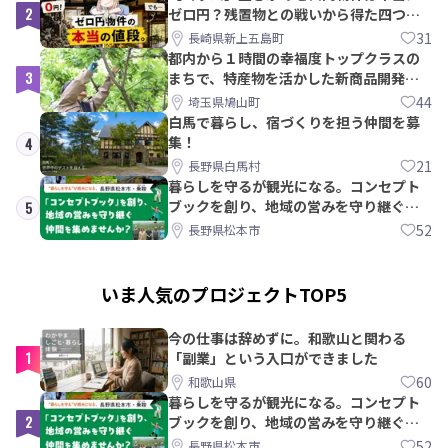
2
ゼロ円？残置物との戦いから得た四つの
教訓｜新上五島町
31
長崎県新上五島町
都内から１時間の幸福度トップクラスの
3
まちで、特産物を活かした新商品開発＆
PRメンバー募集！
44
埼玉県鳩山町
白馬で暮らし、宿づくりを担う仲間を募
集！
4
21
長野県白馬村
暮らしを守るが観光になる。コンセプト
ブックを創り、地域の営みを守り継ぐ仲
5
間を集めませんか？
52
長野県松本市
いま人気のプロジェクトTOP5
今の仕事は辞めずに。和歌山と関わる
1
「副業」という入口ができました
60
和歌山県
暮らしを守るが観光になる。コンセプト
2
ブックを創り、地域の営みを守り継ぐ仲
間を集めませんか？
52
長野県松本市