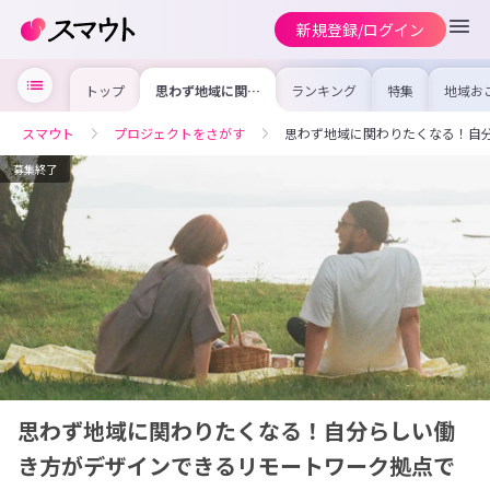
新規登録/ログイン
トップ
思わず地域に関わ
ランキング
特集
地域お
りたくなる！自分
の求人
らしい働き方がデ
を集め
ザインできるリモ
事内容
スマウト
プロジェクトをさがす
思わず地域に関わりたくなる！自
ートワーク拠点で
を比較
きました！
合った
けよう
募集終了
思わず地域に関わりたくなる！自分らしい働
き方がデザインできるリモートワーク拠点で