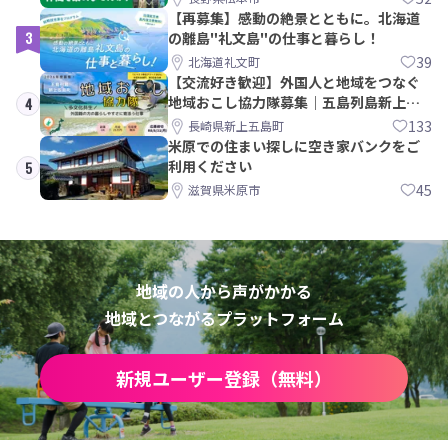
【再募集】感動の絶景とともに。北海道
3
の離島"礼文島"の仕事と暮らし！
39
北海道礼文町
【交流好き歓迎】外国人と地域をつなぐ
地域おこし協力隊募集｜五島列島新上五
4
島町
133
長崎県新上五島町
米原での住まい探しに空き家バンクをご
利用ください
5
45
滋賀県米原市
地域の人から声がかかる
地域とつながるプラットフォーム
新規ユーザー登録（無料）