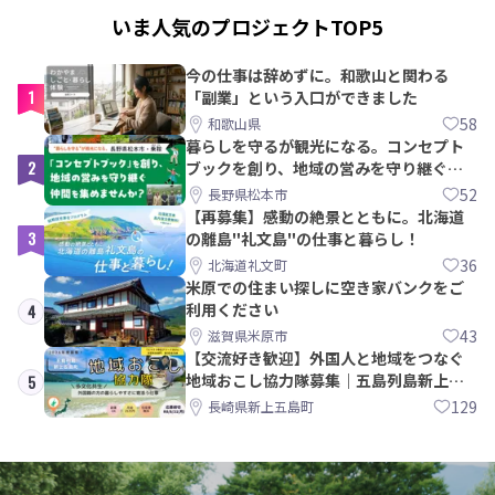
いま人気のプロジェクトTOP5
今の仕事は辞めずに。和歌山と関わる
1
「副業」という入口ができました
58
和歌山県
暮らしを守るが観光になる。コンセプト
2
ブックを創り、地域の営みを守り継ぐ仲
間を集めませんか？
52
長野県松本市
【再募集】感動の絶景とともに。北海道
3
の離島"礼文島"の仕事と暮らし！
36
北海道礼文町
米原での住まい探しに空き家バンクをご
利用ください
4
43
滋賀県米原市
【交流好き歓迎】外国人と地域をつなぐ
地域おこし協力隊募集｜五島列島新上五
5
島町
129
長崎県新上五島町