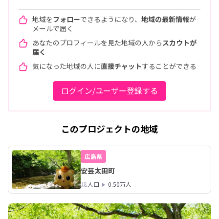
地域を
フォロー
できるようになり、
地域の最新情報
が
メールで届く
あなたのプロフィールを見た地域の人から
スカウトが
届く
気になった地域の人に
直接チャット
することができる
ログイン/ユーザー登録する
このプロジェクトの地域
広島県
安芸太田町
人口
0.50万人