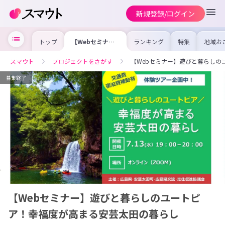
新規登録/ログイン
トップ
【Webセミナ
ランキング
特集
地域お
ー】遊びと暮らし
の求人
のユートピア！幸
を集め
福度が高まる安芸
事内容
スマウト
プロジェクトをさがす
【Webセミナー】遊びと暮らしの
太田の暮らし
を比較
合った
けよう
募集終了
【Webセミナー】遊びと暮らしのユートピ
ア！幸福度が高まる安芸太田の暮らし