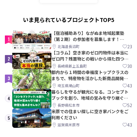
いま見られているプロジェクトTOP5
【宿泊補助あり】ながぬま地域起業塾
1
（第２期）の参加者を募集します！
【8/21〆】
23
北海道長沼町
【コラム】空き家のゼロ円物件は本当に
2
ゼロ円？残置物との戦いから得た四つの
教訓｜新上五島町
30
長崎県新上五島町
都内から１時間の幸福度トップクラスの
3
まちで、特産物を活かした新商品開発＆
PRメンバー募集！
43
埼玉県鳩山町
暮らしを守るが観光になる。コンセプト
ブックを創り、地域の営みを守り継ぐ仲
4
間を集めませんか？
52
長野県松本市
米原での住まい探しに空き家バンクをご
利用ください
5
43
滋賀県米原市