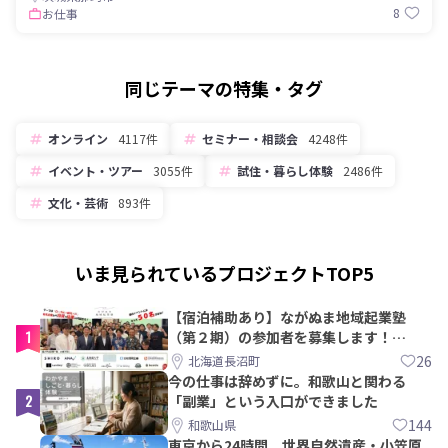
8
お仕事
同じテーマの特集・タグ
オンライン
4117件
セミナー・相談会
4248件
イベント・ツアー
3055件
試住・暮らし体験
2486件
文化・芸術
893件
いま見られているプロジェクトTOP5
【宿泊補助あり】ながぬま地域起業塾
1
（第２期）の参加者を募集します！
【8/21〆】
26
北海道長沼町
今の仕事は辞めずに。和歌山と関わる
2
「副業」という入口ができました
144
和歌山県
東京から24時間。世界自然遺産・小笠原