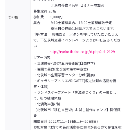
　　　　　北茨城移住×芸術 セミナー参加者

募集定員 20名

その他
参加費 　 8,000円

集合　　　9:10土浦駅集合、18:00土浦駅解散予定

　　　　　※当日の移動は団体バスでおこないます。

申込方法 「興味ある」ボタンを押していただいたうえ
で、下記茨城交通イベントページよりお申し込みくださ
い

http://ryoko.ibako.co.jp/d.php?id=2129
ツアー内容

・茨城県天心記念五浦美術館(自由見学)

・暁園で昼食(北茨城の海の幸定食)

・北茨城市生涯学習センター分館(視察)

・ギャラリーアトリエARIGATEE(檻之汰鷲の活動を視
察・体験)

・ランドスケープアート「桃源郷づくり」の一環とし
て、桜の植樹体験

・北浜海岸(散策)
【北茨城市「移住×芸術」お試し創作キャンプ】開催概
要

開催⽇時 2022年11⽉19⽇(土)～20日(日)

参加対象 地⽅での芸術活動等に興味がある⽅で移住を検