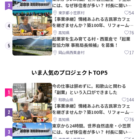
3
には、なぜ移住者が多い？ 村長に聞いて
みた
54
東京都小笠原村
【事業承継】情緒あふれる古民家カフェ
を継ぎませんか？築100年、リフォームか
4
ら約10年！
76
高知県
起業家を生み育てる村・西粟倉で「起業
型協力隊 事務局長候補」を募集！
5
17
岡山県西粟倉村
いま人気のプロジェクトTOP5
今の仕事は辞めずに。和歌山と関わる
1
「副業」という入口ができました
144
和歌山県
【事業承継】情緒あふれる古民家カフェ
2
を継ぎませんか？築100年、リフォームか
ら約10年！
76
高知県
東京から24時間。世界自然遺産・小笠原
3
には、なぜ移住者が多い？ 村長に聞いて
みた