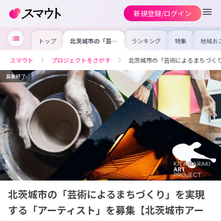
新規登録/ログイン
トップ
北茨城市の「芸術
ランキング
特集
地域お
によるまちづく
の求人
り」を実現する
を集め
「アーティスト」
事内容
スマウト
プロジェクトをさがす
北茨城市の「芸術によるまちづく
を募集【北茨城市
を比較
アートプロジェク
合った
ト】
けよう
募集終了
北茨城市の「芸術によるまちづくり」を実現
する「アーティスト」を募集【北茨城市アー