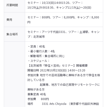
セミナー：10/23(日)14:0015:20、ツアー：
所要時間
10/29(土)9:0018:30、キャンプ11/19(土)～20(日)
セミナー：800円、ツアー：8,000円、キャンプ：8,000
費用
円
セミナー：アーツ千代田3331、ツアー：土浦駅、キャン
集合場所
プ：北茨城市
・定員：40名

・最小催行人数：4名

・解散場所：集合場所に同じ

・スケジュール：

【北茨城市「移住×芸術」セミナー】開催概要

開催⽇時 2022年10⽉23⽇(日) 14:00〜15:20

参加対象 地⽅での芸術活動等に興味がある⽅で移住を検
討している⽅

　　　　 起業等、地⽅での⾃⼰実現やリモートワークに
興味がある⽅

募集定員 40名

参加費 　 800円

場所　　　3331 Arts Chiyoda （東京都千代田区外神田