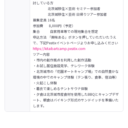
討している⽅

　　　　 北茨城移住×芸術 セミナー参加者

　　　　 北茨城移住×芸術 日帰りツアー参加者

募集定員 16名

参加費 　 8,000円（予定）

集合　　　自家用車等での現地集合を想定

申込方法 「興味ある」ボタンを押していただいたうえ
https://kitaibartcamp.peatix.com
ツアー内容

・市内の創作拠点を利用した創作活動

・お試し居住施設見学、テレワーク体験

・北茨城市の「花園オートキャンプ場」での自然豊かな
環境の中でのキャンプ体験（テン張り、食事、宿泊等）

・火起こし体験

・着衣で楽しめるテントサウナ体験

・夕食は北茨城市産食材を使用したBBQとキャンプデザ
ート、朝食はバイキング形式のサンドイッチを準備いた
します。