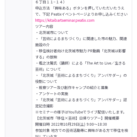
６丁目１１−１４）

申込方法 「興味ある」ボタンを押していただいたうえ
https://kitaibartseminar.peatix.com
ツアー内容

・北茨城市について

・「芸術によるまちづくり」に関連した市の魅力、関連
施設の介

・移住検討者向け北茨城市魅力 PR動画「北茨城は影響
する」の放映

・檻之汰鷲氏（講師）による「The Art to Live／生きる
芸術」について

・「北茨城「芸術によるまちづくり」アンバサダー」の
役割について

・視察ツアー及び創作キャンプの紹介と募集

・アンケートの実施

・「北茨城「芸術によるまちづくり」アンバサダー」認
定記念撮影

※セミナーの様子はYouTubeでライブ配信いたします。
【北茨城市「移住×芸術】日帰りツアー】開催概要

開催⽇時 2022年10⽉29⽇(土) 9:00〜18:30

参加対象 地⽅での芸術活動等に興味がある⽅で移住を検
討している⽅
