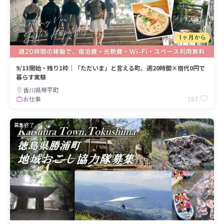
9/13開始・残り1枠｜「ただいま」と言える町。週20時間×宿代0円で
暮らす実験
香川県琴平町
187
お仕事
募集終了