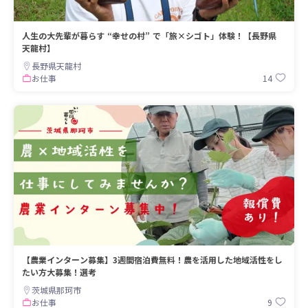
人生の大先輩が暮らす “幸せの村” で「旅×シゴト」体験！【長野県
天龍村】
長野県天龍村
14
お仕事
【農業インターン募集】3週間宿泊費無料！農を活用した地域活性をし
たい方大募集！選考
茨城県那珂市
9
お仕事