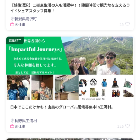
【越後湯沢】二拠点生活の人も活躍中！！隙間時間で観光地を支えるラ
イドシェアスタッフ募集！
新潟県湯沢町
25
お仕事
募集終了
日本でここだけかも！山奥のグローバル居候募集中in王滝村。
長野県王滝村
126
お仕事