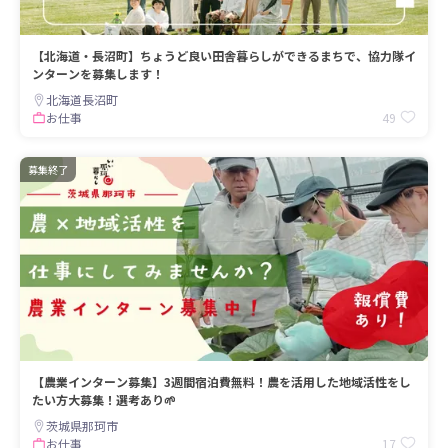
【北海道・長沼町】ちょうど良い田舎暮らしができるまちで、協力隊イ
ンターンを募集します！
北海道長沼町
49
お仕事
募集終了
【農業インターン募集】3週間宿泊費無料！農を活用した地域活性をし
たい方大募集！選考あり🌱
茨城県那珂市
17
お仕事