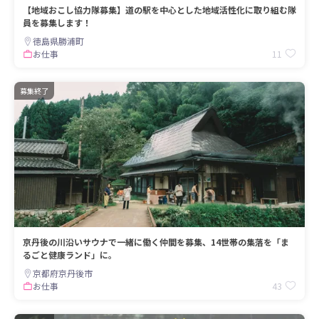
【地域おこし協力隊募集】道の駅を中心とした地域活性化に取り組む隊
員を募集します！
徳島県勝浦町
11
お仕事
募集終了
京丹後の川沿いサウナで一緒に働く仲間を募集、14世帯の集落を「ま
るごと健康ランド」に。
京都府京丹後市
43
お仕事