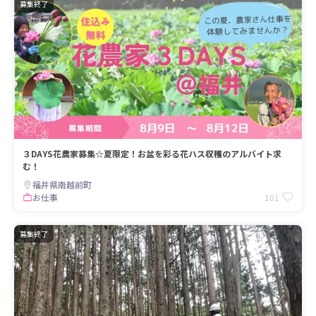
募集終了
３DAYS花農家募集☆夏限定！お盆を彩る花ハス収穫のアルバイト求
む！
福井県南越前町
101
お仕事
募集終了