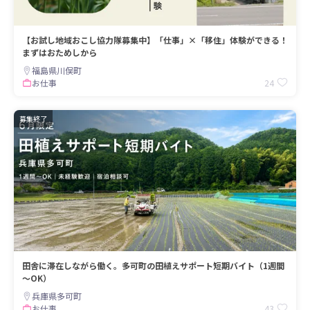
【お試し地域おこし協力隊募集中】「仕事」×「移住」体験ができる！
まずはおためしから
福島県川俣町
24
お仕事
募集終了
田舎に滞在しながら働く。多可町の田植えサポート短期バイト（1週間
～OK）
兵庫県多可町
43
お仕事