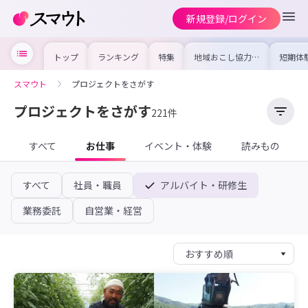
新規登録/ログイン
トップ
ランキング
特集
地域おこし協力隊
短期体
の求人やイベント
り〜数
を集めました！仕
域を知
事内容や募集条件
し移住
スマウト
プロジェクトをさがす
を比較して自分に
期体験
合った地域を見つ
けよう
プロジェクトをさがす
221件
すべて
お仕事
イベント・体験
読みもの
すべて
社員・職員
アルバイト・研修生
業務委託
自営業・経営