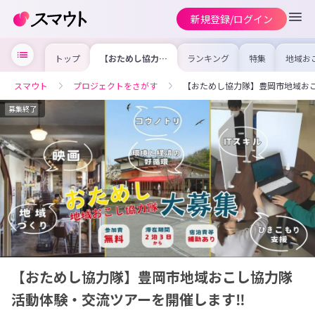
新規登録/ログイン
トップ
【おためし協力
ランキング
特集
地域お
隊】豊岡市地域お
の求人
こし協力隊活動体
を集め
験・交流ツアーを
事内容
スマウト
プロジェクトをさがす
【おためし協力隊】豊岡市地域お
開催します‼
を比較
合った
けよう
募集終了
【おためし協力隊】豊岡市地域おこし協力隊
活動体験・交流ツアーを開催します‼