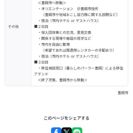
　＜豊岡市へ移動＞

　・オリエンテーション　＠豊岡市役所

　　（豊岡市や地域おこし協力隊に関する説明など）

　・宿泊（市内ホテル or ゲストハウス）

その他
■２日目

　・受入団体等との交流、意見交換

　・関係する現場や施設の見学など

　・市内を自由に散策

　　（希望であれば周遊用レンタカーの手配あり）

　・宿泊（市内ホテル or ゲストハウス）

■３日目

　・移住相談窓口（暮らしのパーラー豊岡）による移住
アテンド

　＜終了次第、豊岡市から移動＞
豊岡市
このページをシェアする