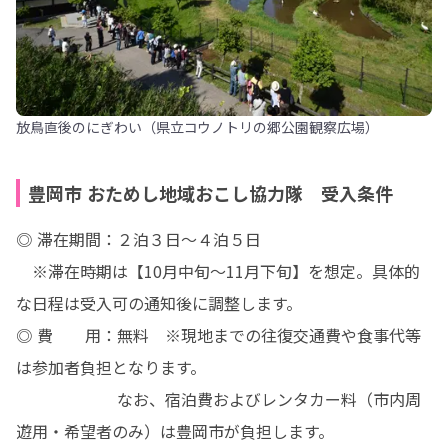
放鳥直後のにぎわい（県立コウノトリの郷公園観察広場）
豊岡市 おためし地域おこし協力隊 受入条件
◎ 滞在期間：２泊３日～４泊５日

　※滞在時期は【10月中旬～11月下旬】を想定。具体的
な日程は受入可の通知後に調整します。

◎ 費　　用：無料　※現地までの往復交通費や食事代等
は参加者負担となります。

　　　　　　 なお、宿泊費およびレンタカー料（市内周
遊用・希望者のみ）は豊岡市が負担します。
