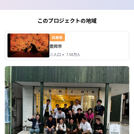
ルシェが催されてたくさんの人でにぎ
わっていました。

https://toyooka-
このプロジェクトの地域
kounotori.com/2024/10/11/2024101
9-20_kounotori-thanksgiving/
兵庫県
豊岡市
人口
7.50万人