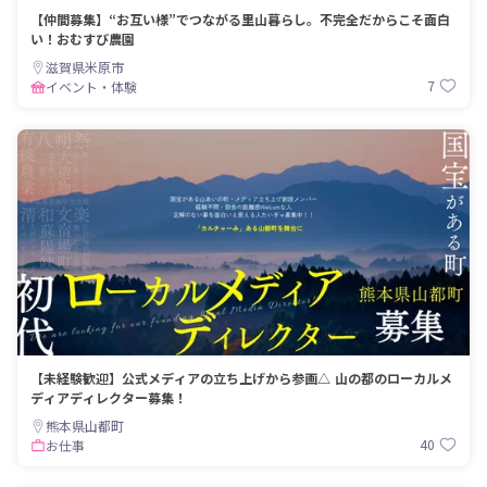
【仲間募集】“お互い様”でつながる里山暮らし。不完全だからこそ面白
い！おむすび農園
滋賀県米原市
7
イベント・体験
【未経験歓迎】公式メディアの立ち上げから参画△ 山の都のローカルメ
ディアディレクター募集！
熊本県山都町
40
お仕事