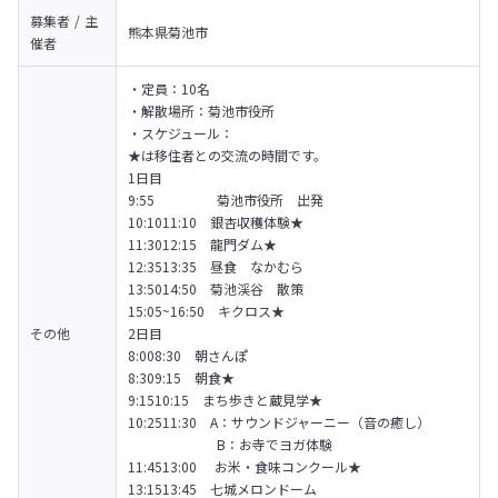
募集者 / 主
熊本県菊池市
催者
・定員：10名

・解散場所：菊池市役所

・スケジュール：

★は移住者との交流の時間です。

1日目

9:55　　　　  菊池市役所　出発

10:1011:10　銀杏収穫体験★

11:3012:15　龍門ダム★

12:3513:35　昼食　なかむら

13:5014:50　菊池渓谷　散策

15:05~16:50　キクロス★
その他
2日目

8:008:30　朝さんぽ

8:309:15　朝食★

9:1510:15　まち歩きと蔵見学★

10:2511:30　A：サウンドジャーニー（音の癒し）

　　　　　　  B：お寺でヨガ体験

11:4513:00 　お米・食味コンクール★

13:1513:45　七城メロンドーム
