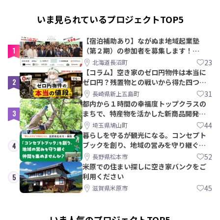
いま見られているプロジェクトTOP5
【宿泊補助あり】ながぬま地域起業塾
1
（第２期）の参加者を募集します！
【8/21〆】
23
北海道長沼町
【コラム】空き家のゼロ円物件は本当に
2
ゼロ円？残置物との戦いから得た四つの
教訓｜新上五島町
31
長崎県新上五島町
都内から１時間の幸福度トップクラスの
3
まちで、特産物を活かした新商品開発＆
PRメンバー募集！
44
埼玉県鳩山町
暮らしを守るが観光になる。コンセプト
ブックを創り、地域の営みを守り継ぐ仲
4
間を集めませんか？
52
長野県松本市
米原での住まい探しに空き家バンクをご
利用ください
5
45
滋賀県米原市
いま人気のプロジェクトTOP5