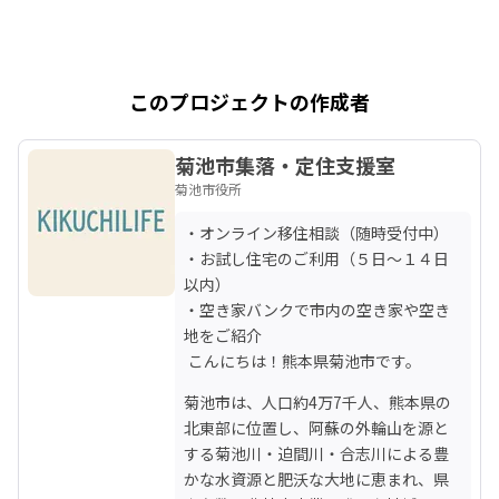
このプロジェクトの作成者
菊池市集落・定住支援室
菊池市役所
・オンライン移住相談（随時受付中）

・お試し住宅のご利用（５日～１４日
以内）

・空き家バンクで市内の空き家や空き
地をご紹介

 こんにちは！熊本県菊池市です。
菊池市は、人口約4万7千人、熊本県の
北東部に位置し、阿蘇の外輪山を源と
する菊池川・迫間川・合志川による豊
かな水資源と肥沃な大地に恵まれ、県