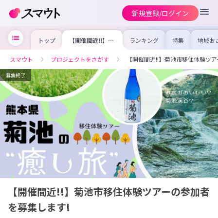
新規登録/ログイン
トップ
【開催間近!!】菊
ランキング
特集
地域お
池市移住体験ツア
の求人
ーの参加者を募集
を集め
します!
事内容
スマウト
プロジェクトをさがす
【開催間近!!】菊池市移住体験ツア
を比較
合った
けよう
募集終了
【開催間近!!】菊池市移住体験ツアーの参加者
を募集します!