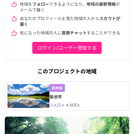
地域を
フォロー
できるようになり、
地域の最新情報
が
メールで届く
あなたのプロフィールを見た地域の人から
スカウトが
届く
気になった地域の人に
直接チャット
することができる
ログイン/ユーザー登録する
このプロジェクトの地域
熊本県
菊池市
人口
4.38万人