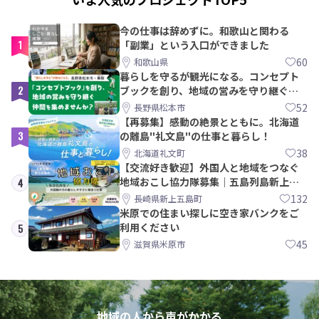
今の仕事は辞めずに。和歌山と関わる
1
「副業」という入口ができました
60
和歌山県
暮らしを守るが観光になる。コンセプト
2
ブックを創り、地域の営みを守り継ぐ仲
間を集めませんか？
52
長野県松本市
【再募集】感動の絶景とともに。北海道
3
の離島"礼文島"の仕事と暮らし！
38
北海道礼文町
【交流好き歓迎】外国人と地域をつなぐ
地域おこし協力隊募集｜五島列島新上五
4
島町
132
長崎県新上五島町
米原での住まい探しに空き家バンクをご
利用ください
5
45
滋賀県米原市
地域の人から声がかかる