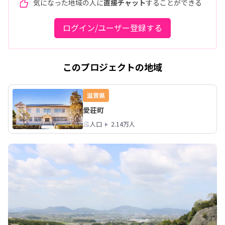
気になった地域の人に
直接チャット
することができる
ログイン/ユーザー登録する
このプロジェクトの地域
滋賀県
愛荘町
人口
2.14万人