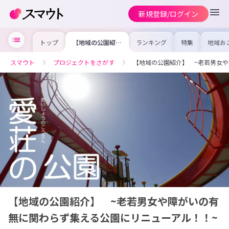
新規登録/ログイン
トップ
【地域の公園紹
ランキング
特集
地域お
介】 ~老若男女
の求人
や障がいの有無に
を集め
関わらず集える公
事内容
スマウト
プロジェクトをさがす
【地域の公園紹介】 ~老若男女
園にリニューア
を比較
ル！！~
合った
けよう
【地域の公園紹介】 ~老若男女や障がいの有
無に関わらず集える公園にリニューアル！！~