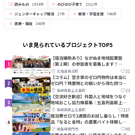
読みもの
1954件
のびのび子育て
2321件
ジェンダーギャップ解消
27件
教育・学習支援
746件
医療・福祉
348件
いま見られているプロジェクトTOP5
【宿泊補助あり】ながぬま地域起業塾
1
（第２期）の参加者を募集します！
【8/21〆】
21
北海道長沼町
【コラム】空き家のゼロ円物件は本当に
2
ゼロ円？残置物との戦いから得た四つの
教訓｜新上五島町
23
長崎県新上五島町
【交流好き歓迎】外国人と地域をつなぐ
3
地域おこし協力隊募集｜五島列島新上五
島町
117
長崎県新上五島町
宿泊費ゼロで2週間のお試し暮らし！特産
品「なると金時」の農業バイト体験して
4
みませんか？
99
徳島県鳴門市
米原での住まい探しに空き家バンクをご