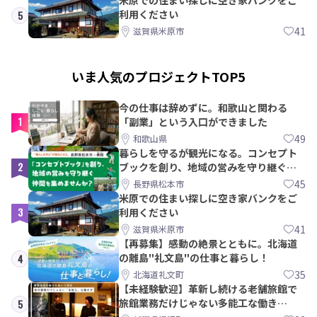
利用ください
5
41
滋賀県米原市
いま人気のプロジェクトTOP5
今の仕事は辞めずに。和歌山と関わる
1
「副業」という入口ができました
49
和歌山県
暮らしを守るが観光になる。コンセプト
2
ブックを創り、地域の営みを守り継ぐ仲
間を集めませんか？
45
長野県松本市
米原での住まい探しに空き家バンクをご
3
利用ください
41
滋賀県米原市
【再募集】感動の絶景とともに。北海道
の離島"礼文島"の仕事と暮らし！
4
35
北海道礼文町
【未経験歓迎】革新し続ける老舗旅館で
旅館業務だけじゃない多能工な働き
5
方。 株式会社いせん