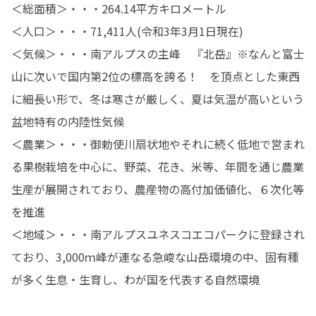
＜総面積＞・・・264.14平方キロメートル

＜人口＞・・・71,411人(令和3年3月1日現在)

＜気候＞・・・南アルプスの主峰　『北岳』※なんと富士
山に次いで国内第2位の標高を誇る！　を頂点とした東西
に細長い形で、冬は寒さが厳しく、夏は気温が高いという
盆地特有の内陸性気候

＜農業＞・・・御勅使川扇状地やそれに続く低地で営まれ
る果樹栽培を中心に、野菜、花き、米等、年間を通じ農業
生産が展開されており、農産物の高付加価値化、６次化等
を推進

＜地域＞・・・南アルプスユネスコエコパークに登録され
ており、3,000ｍ峰が連なる急峻な山岳環境の中、固有種
が多く生息・生育し、わが国を代表する自然環境