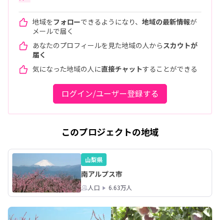
地域を
フォロー
できるようになり、
地域の最新情報
が
メールで届く
あなたのプロフィールを見た地域の人から
スカウトが
届く
気になった地域の人に
直接チャット
することができる
ログイン/ユーザー登録する
このプロジェクトの地域
山梨県
南アルプス市
人口
6.63万人