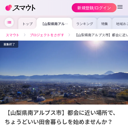
新規登録/ログイン
トップ
【山梨県南アルプ
ランキング
特集
地域お
ス市】都会に近い
の求人
場所で、ちょうど
を集め
いい田舎暮らしを
事内容
スマウト
プロジェクトをさがす
【山梨県南アルプス市】都会に近
始めませんか？
を比較
合った
けよう
募集終了
【山梨県南アルプス市】都会に近い場所で、
ちょうどいい田舎暮らしを始めませんか？