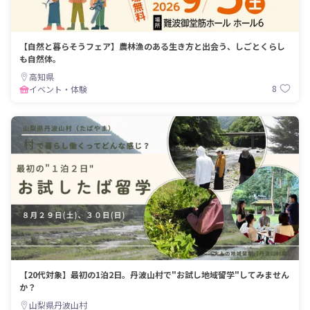
【自然と暮らそうフェア】農林漁のある生き方と出会う、しごとくらし
も自然体。
高知県
8
イベント・体験
【20代対象】最初の1泊2日。丹波山村で"お試し地域留学"してみません
か？
山梨県丹波山村