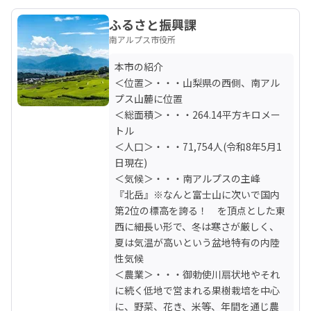
ふるさと振興課
南アルプス市役所
本市の紹介

＜位置＞・・・山梨県の西側、南アル
プス山麓に位置

＜総面積＞・・・264.14平方キロメー
トル

＜人口＞・・・71,754人(令和8年5月1
日現在)

＜気候＞・・・南アルプスの主峰　
『北岳』※なんと富士山に次いで国内
第2位の標高を誇る！　を頂点とした東
西に細長い形で、冬は寒さが厳しく、
夏は気温が高いという盆地特有の内陸
性気候

＜農業＞・・・御勅使川扇状地やそれ
に続く低地で営まれる果樹栽培を中心
に、野菜、花き、米等、年間を通じ農