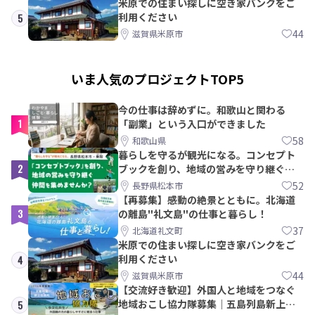
米原での住まい探しに空き家バンクをご
利用ください
5
44
滋賀県米原市
いま人気のプロジェクトTOP5
今の仕事は辞めずに。和歌山と関わる
1
「副業」という入口ができました
58
和歌山県
暮らしを守るが観光になる。コンセプト
2
ブックを創り、地域の営みを守り継ぐ仲
間を集めませんか？
52
長野県松本市
【再募集】感動の絶景とともに。北海道
3
の離島"礼文島"の仕事と暮らし！
37
北海道礼文町
米原での住まい探しに空き家バンクをご
利用ください
4
44
滋賀県米原市
【交流好き歓迎】外国人と地域をつなぐ
地域おこし協力隊募集｜五島列島新上五
5