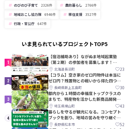
のびのび子育て
2326件
農的暮らし
2766件
地域おこし協力隊
6946件
移住支援
3527件
行政・官公庁
647件
いま見られているプロジェクトTOP5
【宿泊補助あり】ながぬま地域起業塾
1
（第２期）の参加者を募集します！
【8/21〆】
23
北海道長沼町
【コラム】空き家のゼロ円物件は本当に
2
ゼロ円？残置物との戦いから得た四つの
教訓｜新上五島町
30
長崎県新上五島町
都内から１時間の幸福度トップクラスの
3
まちで、特産物を活かした新商品開発＆
PRメンバー募集！
43
埼玉県鳩山町
暮らしを守るが観光になる。コンセプト
ブックを創り、地域の営みを守り継ぐ仲
4
間を集めませんか？
52
長野県松本市