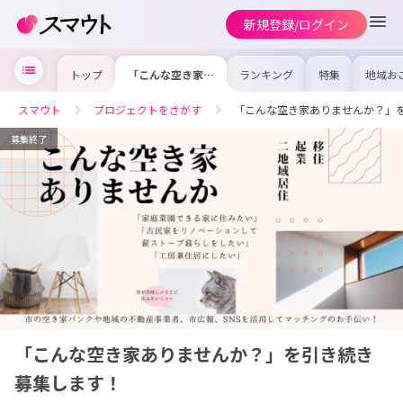
新規登録/ログイン
トップ
「こんな空き家あ
ランキング
特集
地域お
りませんか？」を
の求人
引き続き募集しま
を集め
す！
事内容
スマウト
プロジェクトをさがす
「こんな空き家ありませんか？」
を比較
合った
けよう
募集終了
「こんな空き家ありませんか？」を引き続き
募集します！