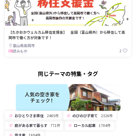
【たかおかウェルカム移住支援金】 全国（富山県外）から移住して高
岡市で働く方が対象です！
富山県高岡市
2
読みもの
同じテーマの特集・タグ
おひとりさま移住
2465件
のびのび子育て
2326件
庭がある家で暮らす
771件
ローカル起業
1704件
空き家
1694件