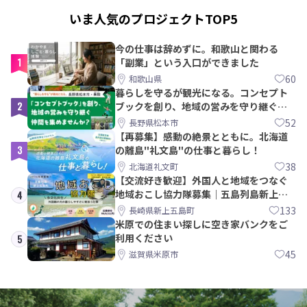
いま人気のプロジェクトTOP5
今の仕事は辞めずに。和歌山と関わる
1
「副業」という入口ができました
60
和歌山県
暮らしを守るが観光になる。コンセプト
2
ブックを創り、地域の営みを守り継ぐ仲
間を集めませんか？
52
長野県松本市
【再募集】感動の絶景とともに。北海道
3
の離島"礼文島"の仕事と暮らし！
38
北海道礼文町
【交流好き歓迎】外国人と地域をつなぐ
地域おこし協力隊募集｜五島列島新上五
4
島町
133
長崎県新上五島町
米原での住まい探しに空き家バンクをご
利用ください
5
45
滋賀県米原市