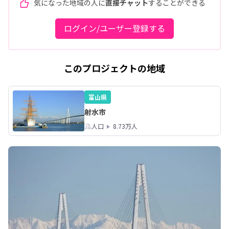
気になった地域の人に
直接チャット
することができる
ログイン/ユーザー登録する
このプロジェクトの地域
富山県
射水市
人口
8.73万人