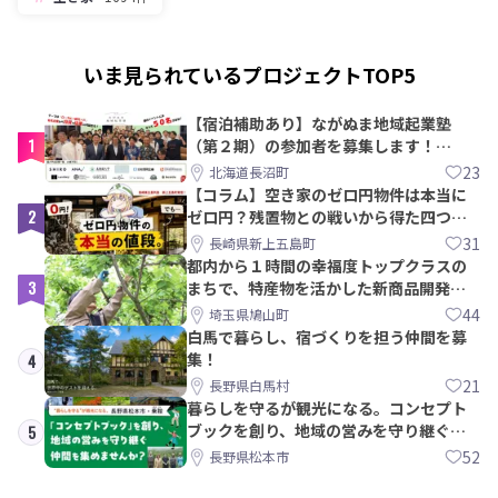
いま見られているプロジェクトTOP5
【宿泊補助あり】ながぬま地域起業塾
1
（第２期）の参加者を募集します！
【8/21〆】
23
北海道長沼町
【コラム】空き家のゼロ円物件は本当に
2
ゼロ円？残置物との戦いから得た四つの
教訓｜新上五島町
31
長崎県新上五島町
都内から１時間の幸福度トップクラスの
3
まちで、特産物を活かした新商品開発＆
PRメンバー募集！
44
埼玉県鳩山町
白馬で暮らし、宿づくりを担う仲間を募
集！
4
21
長野県白馬村
暮らしを守るが観光になる。コンセプト
ブックを創り、地域の営みを守り継ぐ仲
5
間を集めませんか？
52
長野県松本市