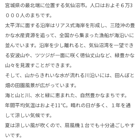
宮城県の最北端に位置する気仙沼市。人口はおよそ６万3
０００人のまちです。

太平洋に面する沿岸はリアス式海岸を形成し、三陸沖の豊
かな水産資源を追って、全国から集まった漁船が海沿いに
並んでいます。沿岸を少し離れると、気仙沼湾を一望でき
る安波山や、ツツジが一面に咲く徳仙丈山など、緑豊かな
山々を見渡すことができます。

そして、山からきれいな水が流れる川沿いには、田んぼと
畑の田園風景が広がっています。

海と山と川、水と緑に恵まれた、自然豊かなまちです。

年間平均気温はおよそ11℃。晴れの日が多く、１年を通
して涼しい気候です。

夏は涼しい風が吹くので、扇風機１台でも十分過ごしやす
いです。
