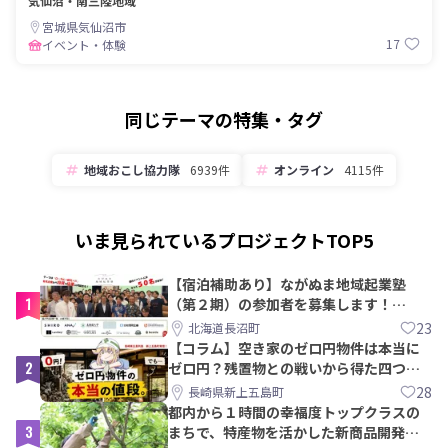
気仙沼・南三陸地域
宮城県気仙沼市
17
イベント・体験
同じテーマの特集・タグ
地域おこし協力隊
6939件
オンライン
4115件
いま見られているプロジェクトTOP5
【宿泊補助あり】ながぬま地域起業塾
1
（第２期）の参加者を募集します！
【8/21〆】
23
北海道長沼町
【コラム】空き家のゼロ円物件は本当に
2
ゼロ円？残置物との戦いから得た四つの
教訓｜新上五島町
28
長崎県新上五島町
都内から１時間の幸福度トップクラスの
3
まちで、特産物を活かした新商品開発＆