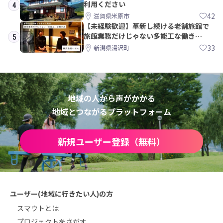
利用ください
4
42
滋賀県米原市
【未経験歓迎】革新し続ける老舗旅館で
旅館業務だけじゃない多能工な働き
5
方。 株式会社いせん
33
新潟県湯沢町
地域の人から声がかかる
地域とつながるプラットフォーム
新規ユーザー登録（無料）
ユーザー(地域に行きたい人)の方
スマウトとは
プロジェクトをさがす