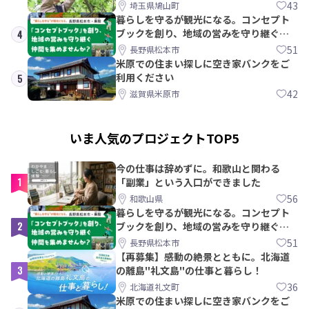
PRメンバー募集！
43
埼玉県鳩山町
暮らしを守るが観光になる。コンセプト
ブックを創り、地域の営みを守り継ぐ仲
4
間を集めませんか？
51
長野県松本市
米原での住まい探しに空き家バンクをご
利用ください
5
42
滋賀県米原市
いま人気のプロジェクトTOP5
今の仕事は辞めずに。和歌山と関わる
1
「副業」という入口ができました
56
和歌山県
暮らしを守るが観光になる。コンセプト
2
ブックを創り、地域の営みを守り継ぐ仲
間を集めませんか？
51
長野県松本市
【再募集】感動の絶景とともに。北海道
3
の離島"礼文島"の仕事と暮らし！
36
北海道礼文町
米原での住まい探しに空き家バンクをご