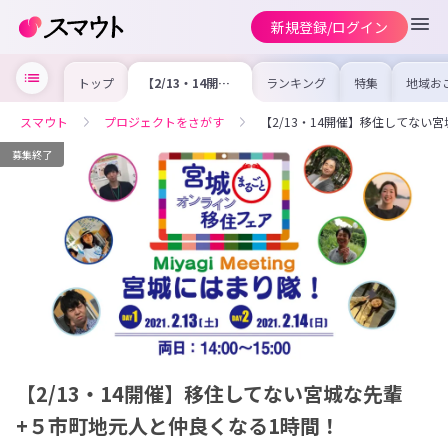
新規登録/ログイン
トップ
【2/13・14開
ランキング
特集
地域お
催】移住してない
の求人
宮城な先輩+５市
を集め
町地元人と仲良く
事内容
スマウト
プロジェクトをさがす
【2/13・14開催】移住してない
なる1時間！
を比較
合った
けよう
募集終了
【2/13・14開催】移住してない宮城な先輩
+５市町地元人と仲良くなる1時間！