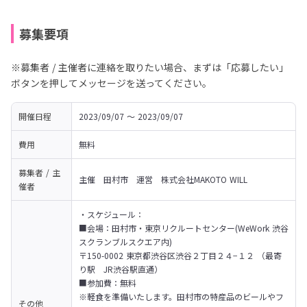
募集要項
※募集者 / 主催者に連絡を取りたい場合、まずは「応募したい」
ボタンを押してメッセージを送ってください。
開催日程
2023/09/07 〜 2023/09/07
費用
無料
募集者 / 主
主催　田村市　運営　株式会社MAKOTO WILL
催者
・スケジュール：

■会場：田村市・東京リクルートセンター(WeWork 渋谷
スクランブルスクエア内)

〒150-0002 東京都渋谷区渋谷２丁目２４−１２ （最寄
り駅　JR渋谷駅直通）
■参加費：無料　

※軽食を準備いたします。田村市の特産品のビールやフ
その他