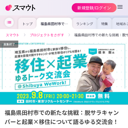
新規登録/ログイン
トップ
福島県田村市での
ランキング
特集
地域お
新たな挑戦：脱サ
の求人
ラキャンパーと起
を集め
業×移住について
事内容
スマウト
プロジェクトをさがす
福島県田村市での新たな挑戦：脱
語るゆる交流会！
を比較
合った
けよう
募集終了
福島県田村市での新たな挑戦：脱サラキャン
パーと起業×移住について語るゆる交流会！