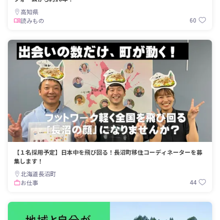
高知県
60
読みもの
【１名採用予定】日本中を飛び回る！長沼町移住コーディネーターを募
集します！
北海道長沼町
44
お仕事