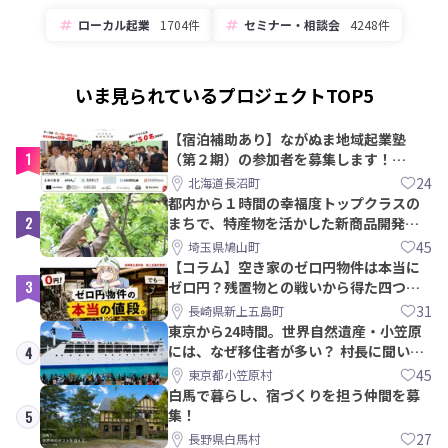
ローカル起業
1704件
セミナー・相談会
4248件
いま見られているプロジェクトTOP5
【宿泊補助あり】ながぬま地域起業塾
1
（第２期）の参加者を募集します！
【8/21〆】
24
北海道長沼町
都内から１時間の幸福度トップクラスの
2
まちで、特産物を活かした新商品開発＆
PRメンバー募集！
45
埼玉県鳩山町
【コラム】空き家のゼロ円物件は本当に
3
ゼロ円？残置物との戦いから得た四つの
教訓｜新上五島町
31
長崎県新上五島町
東京から24時間。世界自然遺産・小笠原
には、なぜ移住者が多い？ 村長に聞いて
4
みた
45
東京都小笠原村
白馬で暮らし、宿づくりを担う仲間を募
集！
5
27
長野県白馬村