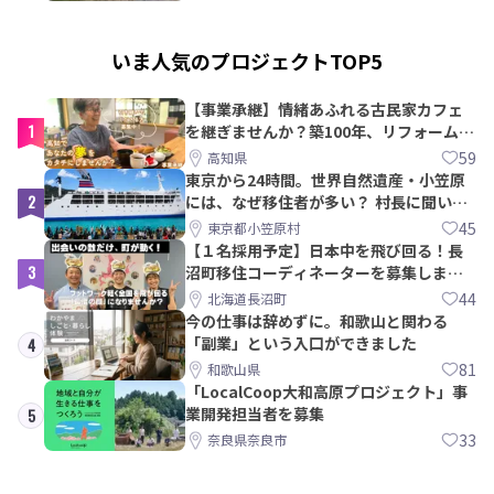
いま人気のプロジェクトTOP5
【事業承継】情緒あふれる古民家カフェ
1
を継ぎませんか？築100年、リフォームか
ら約10年！
59
高知県
東京から24時間。世界自然遺産・小笠原
2
には、なぜ移住者が多い？ 村長に聞いて
みた
45
東京都小笠原村
【１名採用予定】日本中を飛び回る！長
3
沼町移住コーディネーターを募集しま
す！
44
北海道長沼町
今の仕事は辞めずに。和歌山と関わる
「副業」という入口ができました
4
81
和歌山県
「LocalCoop大和高原プロジェクト」事
業開発担当者を募集
5
33
奈良県奈良市